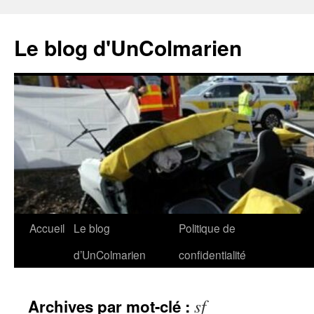
Le blog d'UnColmarien
Aller
Accueil
Le blog
Politique de
au
d’UnColmarien
confidentialité
contenu
sf
Archives par mot-clé :