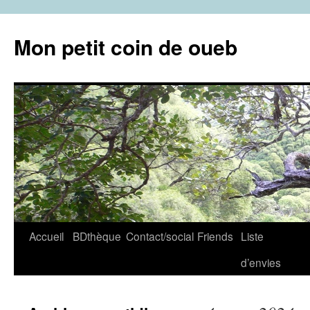
Aller
au
Mon petit coin de oueb
contenu
Accueil
BDthèque
Contact/social
Friends
Liste
d’envies