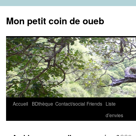
Aller
au
Mon petit coin de oueb
contenu
Accueil
BDthèque
Contact/social
Friends
Liste
d’envies