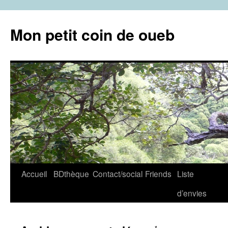
Aller
au
Mon petit coin de oueb
contenu
Accueil
BDthèque
Contact/social
Friends
Liste
d’envies