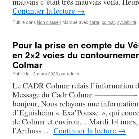
mauvais c’était très mauvais voila. He
Continuer la lecture
→
Publié dans
Non classé
|
Marqué avec
carte
,
colmar
,
cyclabilité
,
Pour la prise en compte du Vé
en 2×2 voies du contournemen
Colmar
Publié le
13 mars 2023
par
admin
Le CADR Colmar relais l’information
Message du Cadr Colmar —————- Am
bonjour, Nous relayons une information 
d’Eguisheim « Exa’Pousse », qui concer
de Colmar et environ… Mardi 14 mars,
l’Arthuss …
Continuer la lecture
→