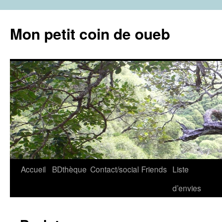
Aller
au
Mon petit coin de oueb
contenu
Accueil
BDthèque
Contact/social
Friends
Liste
d’envies