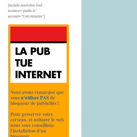
[include-mastodon-feed
instance="piaille.fr"
account="UnColmarien"]
Nous avons remarqué que
vous
n'utilisez PAS
de
bloqueur de publicités !
Pour préserver votre
cerveau, et nettoyer le web
nous vous conseillons
l'installation d'un
bloqueur.