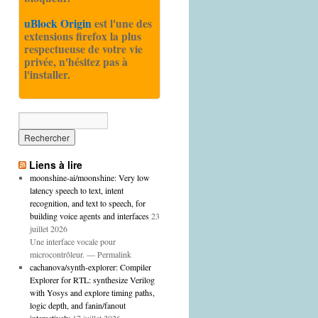
uBlock Origin
est l'une des
extensions firefox la plus
respectueuse de votre vie
privée, n'hésitez pas à
l'installer.
Liens à lire
moonshine-ai/moonshine: Very low
latency speech to text, intent
recognition, and text to speech, for
building voice agents and interfaces
23
juillet 2026
Une interface vocale pour
microcontrôleur. — Permalink
cachanova/synth-explorer: Compiler
Explorer for RTL: synthesize Verilog
with Yosys and explore timing paths,
logic depth, and fanin/fanout