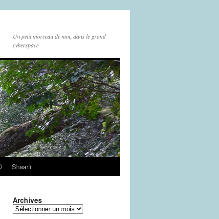
Un petit morceau de moi, dans le grand
cyberspace
O
Shaarli
Archives
Archives