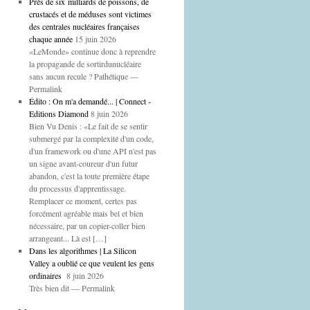
Près de six milliards de poissons, de
crustacés et de méduses sont victimes
des centrales nucléaires françaises
chaque année
15 juin 2026
«LeMonde» continue donc à reprendre
la propagande de sortirdunucléaire
sans aucun recule ? Pathétique —
Permalink
Édito : On m'a demandé... | Connect -
Editions Diamond
8 juin 2026
Bien Vu Denis : «Le fait de se sentir
submergé par la complexité d'un code,
d'un framework ou d'une API n'est pas
un signe avant-coureur d'un futur
abandon, c'est la toute première étape
du processus d'apprentissage.
Remplacer ce moment, certes pas
forcément agréable mais bel et bien
nécessaire, par un copier-coller bien
arrangeant... Là est […]
Dans les algorithmes | La Silicon
Valley a oublié ce que veulent les gens
ordinaires
8 juin 2026
Très bien dit — Permalink