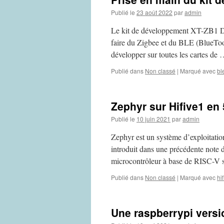
Publié le
23 août 2022
par
admin
Le kit de développement XT-ZB1 D
faire du Zigbee et du BLE (BlueToo
développer sur toutes les cartes de
Publié dans
Non classé
|
Marqué avec
bl
Zephyr sur Hifive1 en
Publié le
10 juin 2021
par
admin
Zephyr est un système d’exploitatio
introduit dans une précédente note 
microcontrôleur à base de RISC-V s
Publié dans
Non classé
|
Marqué avec
hi
Une raspberrypi vers