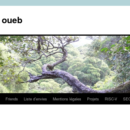
e oueb
Friends
Liste d’envies
Mentions légales
Projets
RISC-V
SE