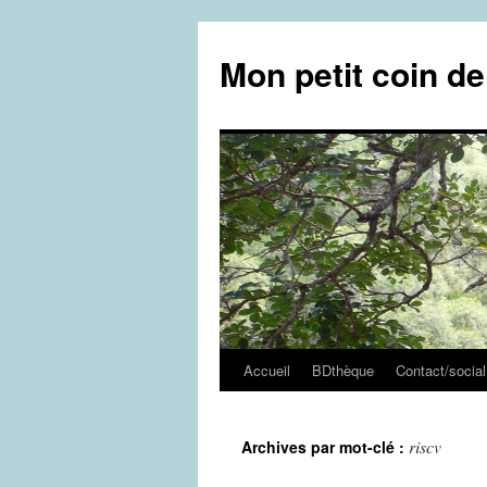
Aller
au
Mon petit coin d
contenu
Accueil
BDthèque
Contact/social
riscv
Archives par mot-clé :