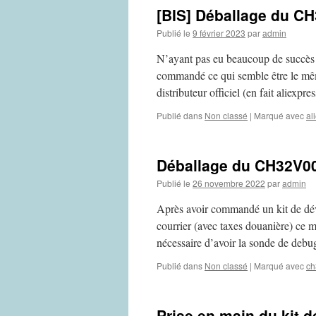
[BIS] Déballage du CH
Publié le
9 février 2023
par
admin
N’ayant pas eu beaucoup de succès 
commandé ce qui semble être le même 
distributeur officiel (en fait aliexpr
Publié dans
Non classé
|
Marqué avec
al
Déballage du CH32V003
Publié le
26 novembre 2022
par
admin
Après avoir commandé un kit de dé
courrier (avec taxes douanière) ce ma
nécessaire d’avoir la sonde de deb
Publié dans
Non classé
|
Marqué avec
ch
Prise en main du kit