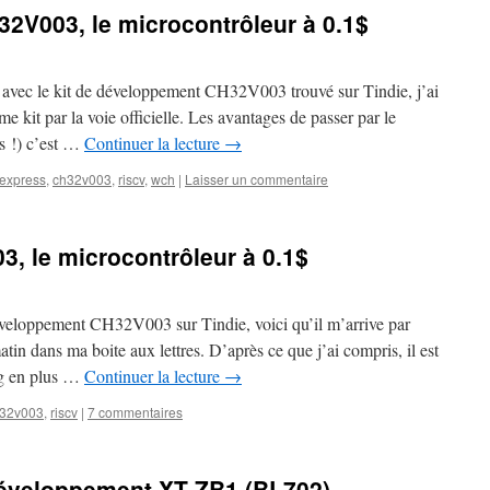
32V003, le microcontrôleur à 0.1$
avec le kit de développement CH32V003 trouvé sur Tindie, j’ai
kit par la voie officielle. Les avantages de passer par le
ess !) c’est …
Continuer la lecture
→
iexpress
,
ch32v003
,
riscv
,
wch
|
Laisser un commentaire
, le microcontrôleur à 0.1$
veloppement CH32V003 sur Tindie, voici qu’il m’arrive par
tin dans ma boite aux lettres. D’après ce que j’ai compris, il est
ug en plus …
Continuer la lecture
→
32v003
,
riscv
|
7 commentaires
 développement XT-ZB1 (BL702)