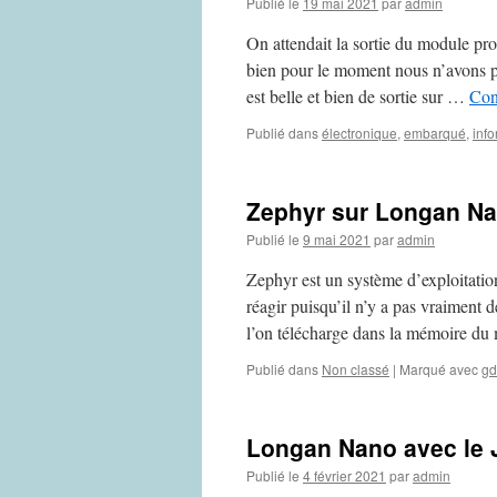
Publié le
19 mai 2021
par
admin
On attendait la sortie du module 
bien pour le moment nous n’avons 
est belle et bien de sortie sur …
Con
Publié dans
électronique
,
embarqué
,
inf
Zephyr sur Longan N
Publié le
9 mai 2021
par
admin
Zephyr est un système d’exploitation
réagir puisqu’il n’y a pas vraiment 
l’on télécharge dans la mémoire d
Publié dans
Non classé
|
Marqué avec
gd
Longan Nano avec le 
Publié le
4 février 2021
par
admin