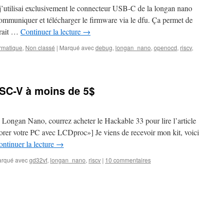
t j’utilisai exclusivement le connecteur USB-C de la longan nano
, communiquer et télécharger le firmware via le dfu. Ça permet de
erait …
Continuer la lecture
→
ormatique
,
Non classé
|
Marqué avec
debug
,
longan_nano
,
openocd
,
riscv
,
ISC-V à moins de 5$
Longan Nano, courrez acheter le Hackable 33 pour lire l’article
er votre PC avec LCDproc»] Je viens de recevoir mon kit, voici
ntinuer la lecture
→
rqué avec
gd32vf
,
longan_nano
,
riscv
|
10 commentaires