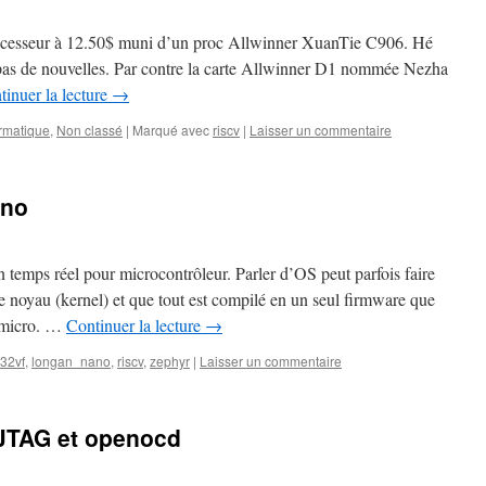
processeur à 12.50$ muni d’un proc Allwinner XuanTie C906. Hé
pas de nouvelles. Par contre la carte Allwinner D1 nommée Nezha
tinuer la lecture
→
ormatique
,
Non classé
|
Marqué avec
riscv
|
Laisser un commentaire
ano
 temps réel pour microcontrôleur. Parler d’OS peut parfois faire
de noyau (kernel) et que tout est compilé en un seul firmware que
u micro. …
Continuer la lecture
→
32vf
,
longan_nano
,
riscv
,
zephyr
|
Laisser un commentaire
JTAG et openocd