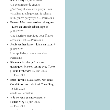
interactively
17 juillet 2026
Un explorateur de circuits
générés/synthétisé avec yosys. Pour
visualiser graphiquement le schema
RTL généré par yosys ! — Permalink
Frame - Media conversion reimagined
- Liens en vrac de sebsauvage
15
juillet 2026
Une interface graphique pour ffmpeg
écrite en Rust. — Permalink
Aegis Authenticator - Liens en bazar
9
juillet 2026
Une appli d'otp recommandé —
Permalink
Sécuriser l’embarqué face au
quantique : Mise en œuvre avec Yocto
| Linux Embedded
29 juin 2026
— Permalink
Rust Prevents Data Races, Not Race
Conditions | corrode Rust Consulting
18 juin 2026
coude — Permalink
« Je ne veux entendre aucun » –
Louise Mey
15 juin 2026
— Permalink