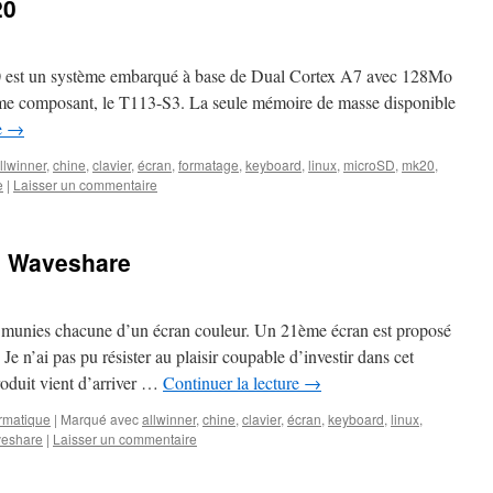
20
 est un système embarqué à base de Dual Cortex A7 avec 128Mo
me composant, le T113-S3. La seule mémoire de masse disponible
e
→
llwinner
,
chine
,
clavier
,
écran
,
formatage
,
keyboard
,
linux
,
microSD
,
mk20
,
e
|
Laisser un commentaire
e Waveshare
 munies chacune d’un écran couleur. Un 21ème écran est proposé
Je n’ai pas pu résister au plaisir coupable d’investir dans cet
roduit vient d’arriver …
Continuer la lecture
→
ormatique
|
Marqué avec
allwinner
,
chine
,
clavier
,
écran
,
keyboard
,
linux
,
eshare
|
Laisser un commentaire