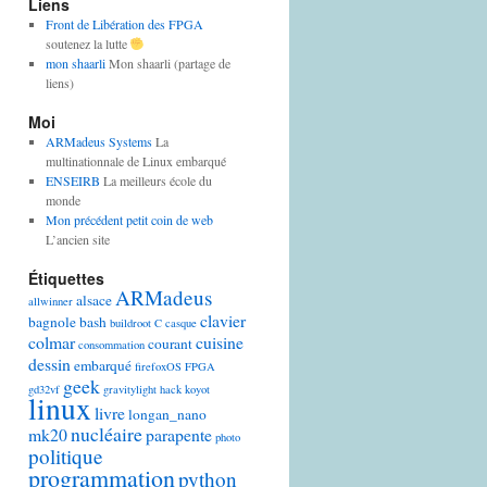
Liens
Front de Libération des FPGA
soutenez la lutte
mon shaarli
Mon shaarli (partage de
liens)
Moi
ARMadeus Systems
La
multinationnale de Linux embarqué
ENSEIRB
La meilleurs école du
monde
Mon précédent petit coin de web
L’ancien site
Étiquettes
ARMadeus
alsace
allwinner
clavier
bagnole
bash
buildroot
C
casque
colmar
cuisine
courant
consommation
dessin
embarqué
firefoxOS
FPGA
geek
gd32vf
gravitylight
hack
koyot
linux
livre
longan_nano
nucléaire
mk20
parapente
photo
politique
programmation
python