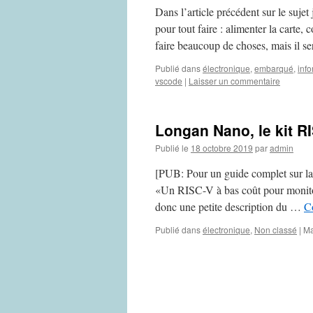
Dans l’article précédent sur le suje
pour tout faire : alimenter la carte
faire beaucoup de choses, mais il s
Publié dans
électronique
,
embarqué
,
inf
vscode
|
Laisser un commentaire
Longan Nano, le kit R
Publié le
18 octobre 2019
par
admin
[PUB: Pour un guide complet sur la 
«Un RISC-V à bas coût pour monitor
donc une petite description du …
Co
Publié dans
électronique
,
Non classé
|
Ma