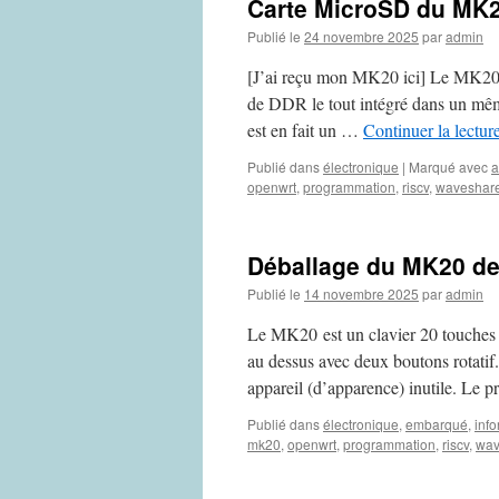
Carte MicroSD du MK
Publié le
24 novembre 2025
par
admin
[J’ai reçu mon MK20 ici] Le MK20
de DDR le tout intégré dans un mê
est en fait un …
Continuer la lectur
Publié dans
électronique
|
Marqué avec
a
openwrt
,
programmation
,
riscv
,
waveshar
Déballage du MK20 d
Publié le
14 novembre 2025
par
admin
Le MK20 est un clavier 20 touches
au dessus avec deux boutons rotatif. 
appareil (d’apparence) inutile. Le p
Publié dans
électronique
,
embarqué
,
inf
mk20
,
openwrt
,
programmation
,
riscv
,
wav