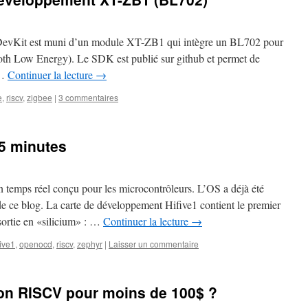
evKit est muni d’un module XT-ZB1 qui intègre un BL702 pour
th Low Energy). Le SDK est publié sur github et permet de
 …
Continuer la lecture
→
e
,
riscv
,
zigbee
|
3 commentaires
 5 minutes
n temps réel conçu pour les microcontrôleurs. L’OS a déjà été
de ce blog. La carte de développement Hifive1 contient le premier
ortie en «silicium» : …
Continuer la lecture
→
five1
,
openocd
,
riscv
,
zephyr
|
Laisser un commentaire
ion RISCV pour moins de 100$ ?