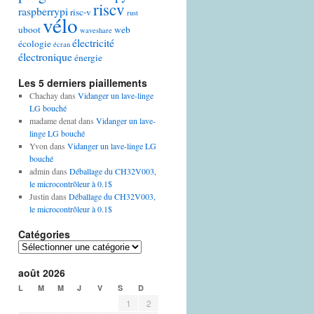
riscv
raspberrypi
risc-v
rust
vélo
uboot
web
waveshare
électricité
écologie
écran
électronique
énergie
Les 5 derniers piaillements
Chachay
dans
Vidanger un lave-linge
LG bouché
madame denat
dans
Vidanger un lave-
linge LG bouché
Yvon
dans
Vidanger un lave-linge LG
bouché
admin
dans
Déballage du CH32V003,
le microcontrôleur à 0.1$
Justin
dans
Déballage du CH32V003,
le microcontrôleur à 0.1$
Catégories
Catégories
août 2026
L
M
M
J
V
S
D
1
2