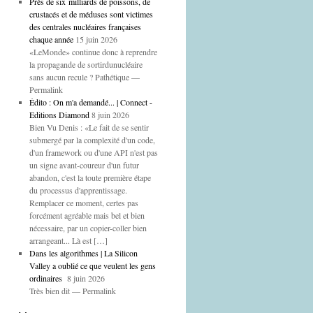
Près de six milliards de poissons, de
crustacés et de méduses sont victimes
des centrales nucléaires françaises
chaque année
15 juin 2026
«LeMonde» continue donc à reprendre
la propagande de sortirdunucléaire
sans aucun recule ? Pathétique —
Permalink
Édito : On m'a demandé... | Connect -
Editions Diamond
8 juin 2026
Bien Vu Denis : «Le fait de se sentir
submergé par la complexité d'un code,
d'un framework ou d'une API n'est pas
un signe avant-coureur d'un futur
abandon, c'est la toute première étape
du processus d'apprentissage.
Remplacer ce moment, certes pas
forcément agréable mais bel et bien
nécessaire, par un copier-coller bien
arrangeant... Là est […]
Dans les algorithmes | La Silicon
Valley a oublié ce que veulent les gens
ordinaires
8 juin 2026
Très bien dit — Permalink