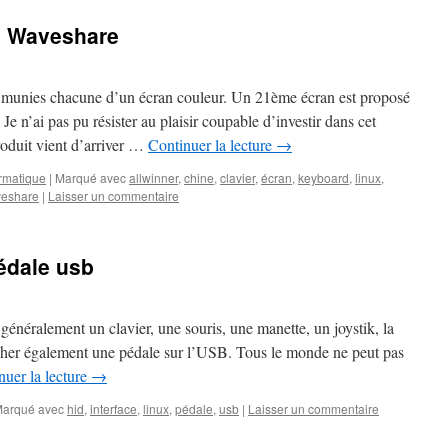
e Waveshare
 munies chacune d’un écran couleur. Un 21ème écran est proposé
Je n’ai pas pu résister au plaisir coupable d’investir dans cet
roduit vient d’arriver …
Continuer la lecture
→
ormatique
|
Marqué avec
allwinner
,
chine
,
clavier
,
écran
,
keyboard
,
linux
,
eshare
|
Laisser un commentaire
édale usb
 généralement un clavier, une souris, une manette, un joystik, la
ncher également une pédale sur l’USB. Tous le monde ne peut pas
nuer la lecture
→
arqué avec
hid
,
interface
,
linux
,
pédale
,
usb
|
Laisser un commentaire