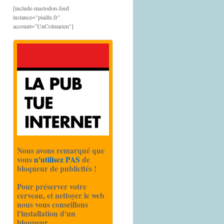
[include-mastodon-feed
instance="piaille.fr"
account="UnColmarien"]
Nous avons remarqué que
vous
n'utilisez PAS
de
bloqueur de publicités !
Pour préserver votre
cerveau, et nettoyer le web
nous vous conseillons
l'installation d'un
bloqueur.