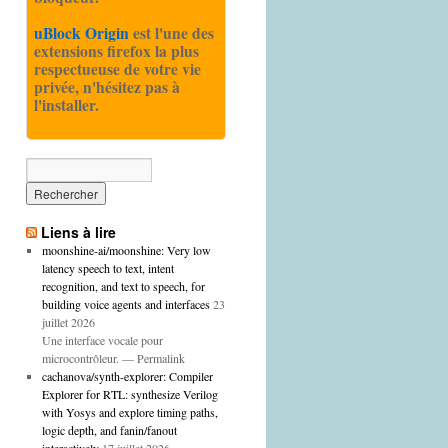
uBlock Origin
est l'une des
extensions firefox la plus
respectueuse de votre vie
privée, n'hésitez pas à
l'installer.
Liens à lire
moonshine-ai/moonshine: Very low
latency speech to text, intent
recognition, and text to speech, for
building voice agents and interfaces
23
juillet 2026
Une interface vocale pour
microcontrôleur. — Permalink
cachanova/synth-explorer: Compiler
Explorer for RTL: synthesize Verilog
with Yosys and explore timing paths,
logic depth, and fanin/fanout