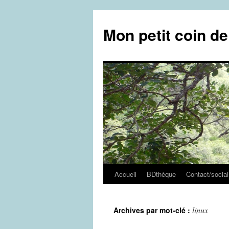
Aller
au
Mon petit coin d
contenu
Accueil
BDthèque
Contact/social
linux
Archives par mot-clé :