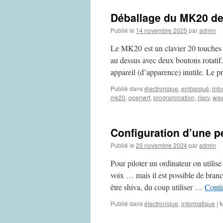
Déballage du MK20 d
Publié le
14 novembre 2025
par
admin
Le MK20 est un clavier 20 touches
au dessus avec deux boutons rotatif. 
appareil (d’apparence) inutile. Le p
Publié dans
électronique
,
embarqué
,
inf
mk20
,
openwrt
,
programmation
,
riscv
,
wav
Configuration d’une p
Publié le
20 novembre 2024
par
admin
Pour piloter un ordinateur on utilise
voix … mais il est possible de bra
être shiva, du coup utiliser …
Conti
Publié dans
électronique
,
informatique
|
M