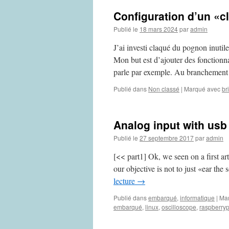
Configuration d’un «c
Publié le
18 mars 2024
par
admin
J’ai investi claqué du pognon inutil
Mon but est d’ajouter des fonctionna
parle par exemple. Au branchement 
Publié dans
Non classé
|
Marqué avec
br
Analog input with usb
Publié le
27 septembre 2017
par
admin
[<< part1] Ok, we seen on a first ar
our objective is not to just «ear th
lecture
→
Publié dans
embarqué
,
informatique
|
Ma
embarqué
,
linux
,
oscilloscope
,
raspberryp