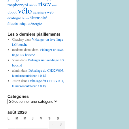
riscv
raspberrypi
risc-v
rust
vélo
uboot
web
waveshare
électricité
écologie
écran
électronique
énergie
Les 5 derniers piaillements
Chachay
dans
Vidanger un lave-linge
LG bouché
madame denat
dans
Vidanger un lave-
linge LG bouché
Yvon
dans
Vidanger un lave-linge LG
bouché
admin
dans
Déballage du CH32V003,
le microcontrôleur à 0.1$
Justin
dans
Déballage du CH32V003,
le microcontrôleur à 0.1$
Catégories
Catégories
août 2026
L
M
M
J
V
S
D
1
2