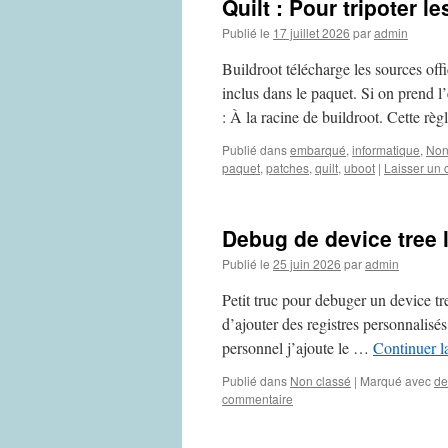
Quilt : Pour tripoter l
Publié le
17 juillet 2026
par
admin
Buildroot télécharge les sources offi
inclus dans le paquet. Si on prend 
: À la racine de buildroot. Cette rè
Publié dans
embarqué
,
informatique
,
Non
paquet
,
patches
,
quilt
,
uboot
|
Laisser un
Debug de device tree 
Publié le
25 juin 2026
par
admin
Petit truc pour debuger un device tre
d’ajouter des registres personnalisés
personnel j’ajoute le …
Continuer l
Publié dans
Non classé
|
Marqué avec
de
commentaire