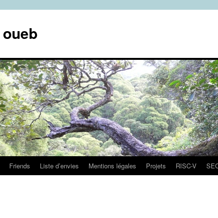
e oueb
Friends
Liste d’envies
Mentions légales
Projets
RISC-V
SE