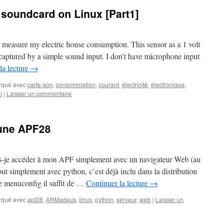
 soundcard on Linux [Part1]
to measure my electric house consumption. This sensor as a 1 volt
 captured by a simple sound input. I don’t have microphone input
la lecture
→
rqué avec
carte-son
,
consommation
,
courant
,
électricité
,
électronique
,
i
|
Laisser un commentaire
 une APF28
-je accéder à mon APF simplement avec un navigateur Web (au
ut simplement avec python, c’est déjà inclu dans la distribution
 menuconfig il suffit de …
Continuer la lecture
→
rqué avec
apf28
,
ARMadeus
,
linux
,
python
,
serveur
,
web
|
Laisser un