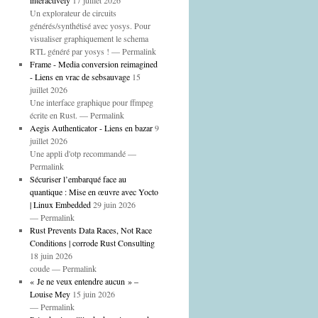
interactively
17 juillet 2026
Un explorateur de circuits
générés/synthétisé avec yosys. Pour
visualiser graphiquement le schema
RTL généré par yosys ! — Permalink
Frame - Media conversion reimagined
- Liens en vrac de sebsauvage
15
juillet 2026
Une interface graphique pour ffmpeg
écrite en Rust. — Permalink
Aegis Authenticator - Liens en bazar
9
juillet 2026
Une appli d'otp recommandé —
Permalink
Sécuriser l’embarqué face au
quantique : Mise en œuvre avec Yocto
| Linux Embedded
29 juin 2026
— Permalink
Rust Prevents Data Races, Not Race
Conditions | corrode Rust Consulting
18 juin 2026
coude — Permalink
« Je ne veux entendre aucun » –
Louise Mey
15 juin 2026
— Permalink