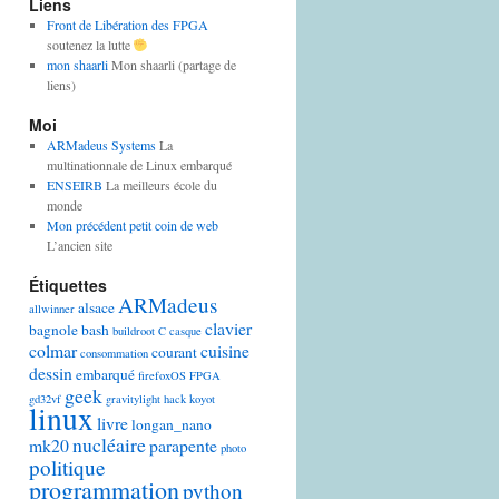
Liens
Front de Libération des FPGA
soutenez la lutte
mon shaarli
Mon shaarli (partage de
liens)
Moi
ARMadeus Systems
La
multinationnale de Linux embarqué
ENSEIRB
La meilleurs école du
monde
Mon précédent petit coin de web
L’ancien site
Étiquettes
ARMadeus
alsace
allwinner
clavier
bagnole
bash
buildroot
C
casque
colmar
cuisine
courant
consommation
dessin
embarqué
firefoxOS
FPGA
geek
gd32vf
gravitylight
hack
koyot
linux
livre
longan_nano
nucléaire
mk20
parapente
photo
politique
programmation
python