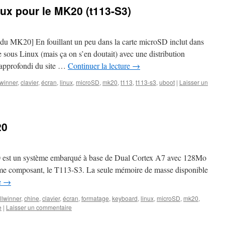
nux pour le MK20 (t113-S3)
du MK20] En fouillant un peu dans la carte microSD inclut dans
ne sous Linux (mais ça on s’en doutait) avec une distribution
approfondi du site …
Continuer la lecture
→
lwinner
,
clavier
,
écran
,
linux
,
microSD
,
mk20
,
t113
,
t113-s3
,
uboot
|
Laisser un
20
 est un système embarqué à base de Dual Cortex A7 avec 128Mo
me composant, le T113-S3. La seule mémoire de masse disponible
e
→
llwinner
,
chine
,
clavier
,
écran
,
formatage
,
keyboard
,
linux
,
microSD
,
mk20
,
e
|
Laisser un commentaire