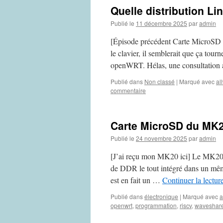
Quelle distribution Li
Publié le
11 décembre 2025
par
admin
[Épisode précédent Carte MicroSD 
le clavier, il semblerait que ça tour
openWRT. Hélas, une consultation 
Publié dans
Non classé
|
Marqué avec
al
commentaire
Carte MicroSD du MK
Publié le
24 novembre 2025
par
admin
[J’ai reçu mon MK20 ici] Le MK20
de DDR le tout intégré dans un mê
est en fait un …
Continuer la lectur
Publié dans
électronique
|
Marqué avec
a
openwrt
,
programmation
,
riscv
,
waveshar