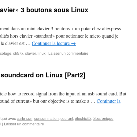
lavier» 3 boutons sous Linux
ement dans un mini clavier 3 boutons + un potar chez aliexpress.
lités hors clavier «standard» pour actionner le micro quand je
le clavier est …
Continuer la lecture
→
icolage
,
ch57x
,
clavier
,
linux
|
Laisser un commentaire
 soundcard on Linux [Part2]
ticle how to record signal from the input of an usb sound card. But
e sound of current» but our objective is to make a …
Continuer la
rqué avec
carte-son
,
consommation
,
courant
,
électricité
,
électronique
,
i
|
Laisser un commentaire