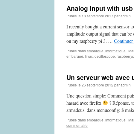
Analog input with usb
Publié le
18 septembre 2017
par
admin
I recently bought a current sensor 
amplitude output signal that can be
on my raspberry pi 3. …
Continuer 
Publié dans
embarqué
,
informatique
|
Ma
embarqué
,
linux
,
oscilloscope
,
raspberryp
Un serveur web avec
Publié le
26 septembre 2012
par
admin
Une question simple: Comment puis
hasard avec firefox
? Réponse, to
armadeus, dans menuconfig: $ make
Publié dans
embarqué
,
informatique
|
Ma
commentaire