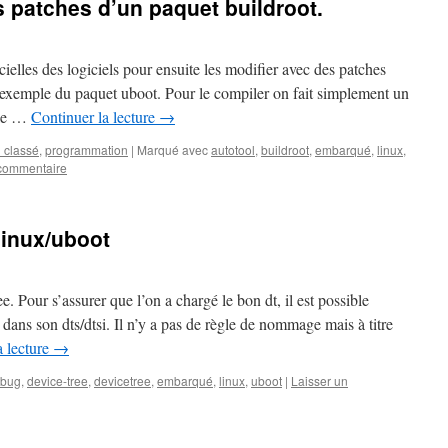
es patches d’un paquet buildroot.
cielles des logiciels pour ensuite les modifier avec des patches
l’exemple du paquet uboot. Pour le compiler on fait simplement un
gle …
Continuer la lecture
→
 classé
,
programmation
|
Marqué avec
autotool
,
buildroot
,
embarqué
,
linux
,
 commentaire
linux/uboot
e. Pour s’assurer que l’on a chargé le bon dt, il est possible
 dans son dts/dtsi. Il n’y a pas de règle de nommage mais à titre
a lecture
→
bug
,
device-tree
,
devicetree
,
embarqué
,
linux
,
uboot
|
Laisser un