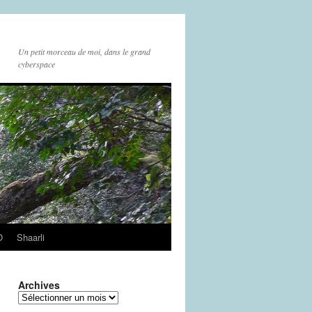
Un petit morceau de moi, dans le grand
cyberspace
O
Shaarli
Archives
Archives