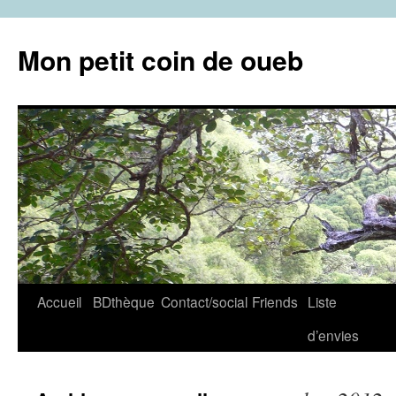
Aller
au
Mon petit coin de oueb
contenu
Accueil
BDthèque
Contact/social
Friends
Liste
d’envies