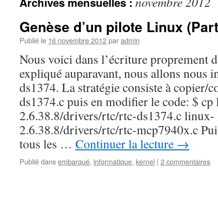
novembre 2012
Archives mensuelles :
Genèse d’un pilote Linux (Part
Publié le
16 novembre 2012
par
admin
Nous voici dans l’écriture proprement 
expliqué auparavant, nous allons nous i
ds1374. La stratégie consiste à copier/co
ds1374.c puis en modifier le code: $ cp 
2.6.38.8/drivers/rtc/rtc-ds1374.c linux-
2.6.38.8/drivers/rtc/rtc-mcp7940x.c Pu
tous les …
Continuer la lecture
→
Publié dans
embarqué
,
informatique
,
kernel
|
2 commentaires