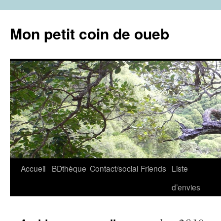
Aller
au
Mon petit coin de oueb
contenu
Accueil
BDthèque
Contact/social
Friends
Liste
d’envies