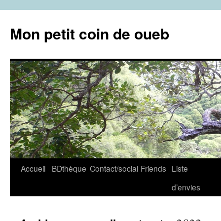
Aller
au
Mon petit coin de oueb
contenu
Accueil
BDthèque
Contact/social
Friends
Liste
d’envies