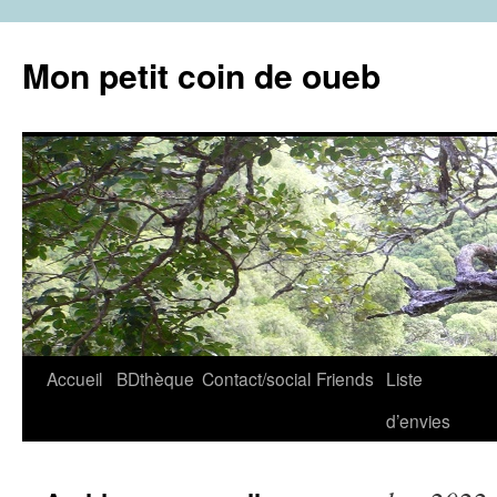
Aller
au
Mon petit coin de oueb
contenu
Accueil
BDthèque
Contact/social
Friends
Liste
d’envies