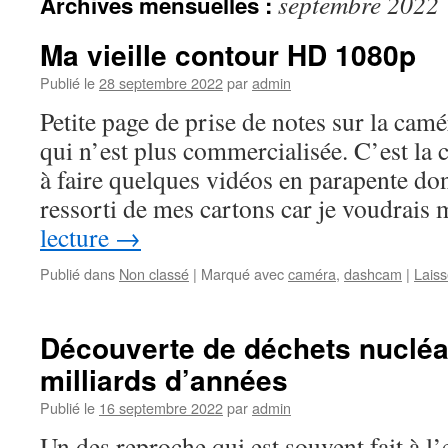
septembre 2022
Archives mensuelles :
Ma vieille contour HD 1080p
Publié le
28 septembre 2022
par
admin
Petite page de prise de notes sur la ca
qui n’est plus commercialisée. C’est la
à faire quelques vidéos en parapente dont 
ressorti de mes cartons car je voudrai
lecture
→
Publié dans
Non classé
|
Marqué avec
caméra
,
dashcam
|
Lais
Découverte de déchets nucléa
milliards d’années
Publié le
16 septembre 2022
par
admin
Un des reproche qui est souvent fait à l