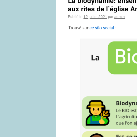
La biodynamie: ensem
aux rites de l’église 
Publié le
12 juillet 2021
par
admin
Trouvé sur
ce silo social
: