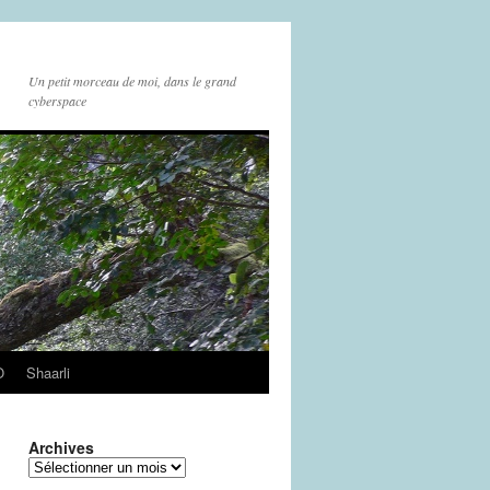
Un petit morceau de moi, dans le grand
cyberspace
O
Shaarli
Archives
Archives