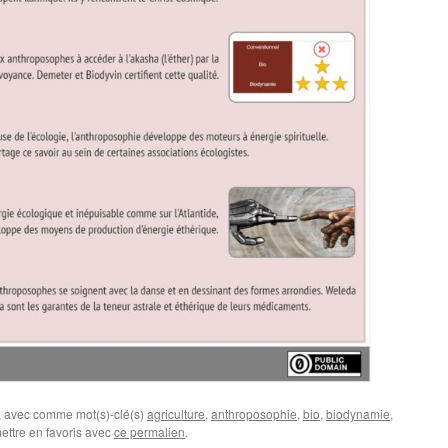
, avec comme mot(s)-clé(s)
agriculture
,
anthroposophie
,
bio
,
biodynamie
,
ettre en favoris avec
ce permalien
.