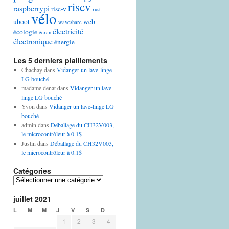
riscv
raspberrypi
risc-v
rust
vélo
uboot
web
waveshare
électricité
écologie
écran
électronique
énergie
Les 5 derniers piaillements
Chachay
dans
Vidanger un lave-linge
LG bouché
madame denat
dans
Vidanger un lave-
linge LG bouché
Yvon
dans
Vidanger un lave-linge LG
bouché
admin
dans
Déballage du CH32V003,
le microcontrôleur à 0.1$
Justin
dans
Déballage du CH32V003,
le microcontrôleur à 0.1$
Catégories
Catégories
juillet 2021
L
M
M
J
V
S
D
1
2
3
4