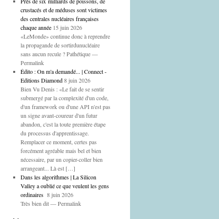
Près de six milliards de poissons, de
crustacés et de méduses sont victimes
des centrales nucléaires françaises
chaque année
15 juin 2026
«LeMonde» continue donc à reprendre
la propagande de sortirdunucléaire
sans aucun recule ? Pathétique —
Permalink
Édito : On m'a demandé... | Connect -
Editions Diamond
8 juin 2026
Bien Vu Denis : «Le fait de se sentir
submergé par la complexité d'un code,
d'un framework ou d'une API n'est pas
un signe avant-coureur d'un futur
abandon, c'est la toute première étape
du processus d'apprentissage.
Remplacer ce moment, certes pas
forcément agréable mais bel et bien
nécessaire, par un copier-coller bien
arrangeant... Là est […]
Dans les algorithmes | La Silicon
Valley a oublié ce que veulent les gens
ordinaires
8 juin 2026
Très bien dit — Permalink