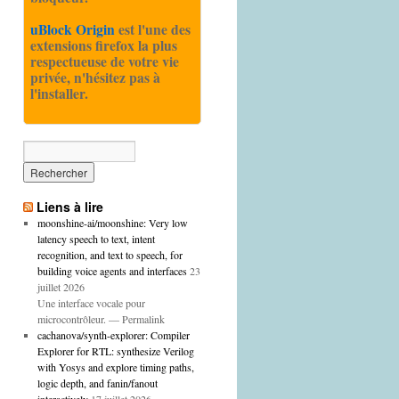
uBlock Origin
est l'une des
extensions firefox la plus
respectueuse de votre vie
privée, n'hésitez pas à
l'installer.
Liens à lire
moonshine-ai/moonshine: Very low
latency speech to text, intent
recognition, and text to speech, for
building voice agents and interfaces
23
juillet 2026
Une interface vocale pour
microcontrôleur. — Permalink
cachanova/synth-explorer: Compiler
Explorer for RTL: synthesize Verilog
with Yosys and explore timing paths,
logic depth, and fanin/fanout