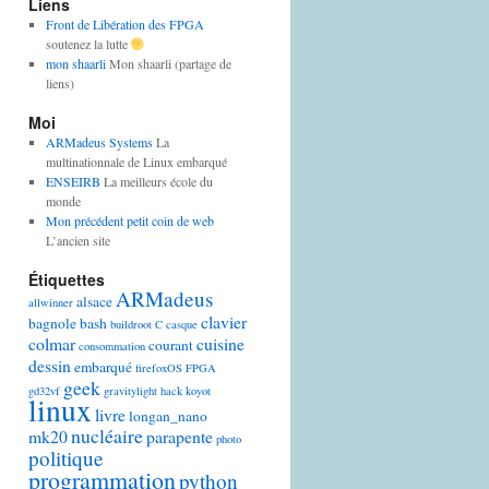
Liens
Front de Libération des FPGA
soutenez la lutte
mon shaarli
Mon shaarli (partage de
liens)
Moi
ARMadeus Systems
La
multinationnale de Linux embarqué
ENSEIRB
La meilleurs école du
monde
Mon précédent petit coin de web
L’ancien site
Étiquettes
ARMadeus
alsace
allwinner
clavier
bagnole
bash
buildroot
C
casque
colmar
cuisine
courant
consommation
dessin
embarqué
firefoxOS
FPGA
geek
gd32vf
gravitylight
hack
koyot
linux
livre
longan_nano
nucléaire
mk20
parapente
photo
politique
programmation
python