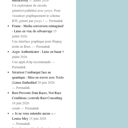
interactively
17 juillet 2026
Un explorateur de circuits
générés/synthétisé avec yosys. Pour
visualiser graphiquement le schema
RTL généré par yosys ! — Permalink
Frame - Media conversion reimagined
- Liens en vrac de sebsauvage
15
juillet 2026
Une interface graphique pour ffmpeg
écrite en Rust. — Permalink
Aegis Authenticator - Liens en bazar
9
juillet 2026
Une appli d'otp recommandé —
Permalink
Sécuriser l’embarqué face au
quantique : Mise en œuvre avec Yocto
| Linux Embedded
29 juin 2026
— Permalink
Rust Prevents Data Races, Not Race
Conditions | corrode Rust Consulting
18 juin 2026
coude — Permalink
« Je ne veux entendre aucun » –
Louise Mey
15 juin 2026
— Permalink