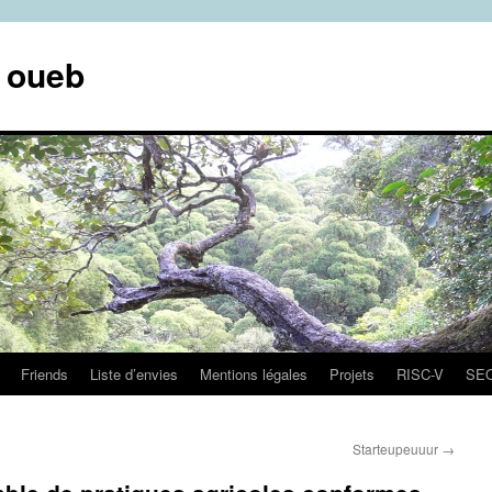
e oueb
Friends
Liste d’envies
Mentions légales
Projets
RISC-V
SE
Starteupeuuur
→