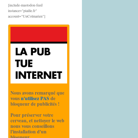
[include-mastodon-feed
instance="piaille.fr"
account="UnColmarien"]
Nous avons remarqué que
vous
n'utilisez PAS
de
bloqueur de publicités !
Pour préserver votre
cerveau, et nettoyer le web
nous vous conseillons
l'installation d'un
bloqueur.