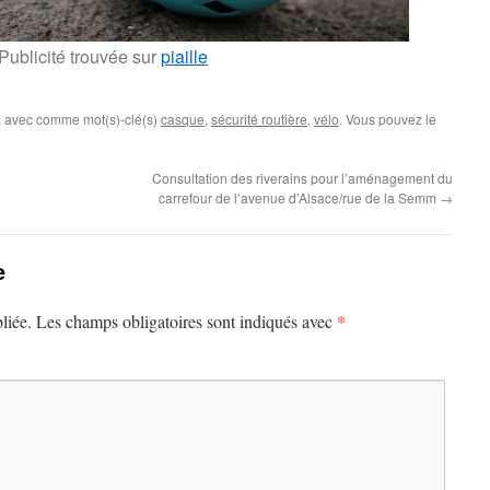
Publicité trouvée sur
piaille
, avec comme mot(s)-clé(s)
casque
,
sécurité routière
,
vélo
. Vous pouvez le
Consultation des riverains pour l’aménagement du
carrefour de l’avenue d’Alsace/rue de la Semm
→
e
*
liée.
Les champs obligatoires sont indiqués avec