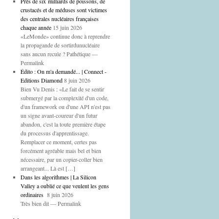
Près de six milliards de poissons, de
crustacés et de méduses sont victimes
des centrales nucléaires françaises
chaque année
15 juin 2026
«LeMonde» continue donc à reprendre
la propagande de sortirdunucléaire
sans aucun recule ? Pathétique —
Permalink
Édito : On m'a demandé... | Connect -
Editions Diamond
8 juin 2026
Bien Vu Denis : «Le fait de se sentir
submergé par la complexité d'un code,
d'un framework ou d'une API n'est pas
un signe avant-coureur d'un futur
abandon, c'est la toute première étape
du processus d'apprentissage.
Remplacer ce moment, certes pas
forcément agréable mais bel et bien
nécessaire, par un copier-coller bien
arrangeant... Là est […]
Dans les algorithmes | La Silicon
Valley a oublié ce que veulent les gens
ordinaires
8 juin 2026
Très bien dit — Permalink