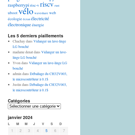
riscv
raspberrypi
risc-v
rust
vélo
uboot
web
waveshare
électricité
écologie
écran
électronique
énergie
Les 5 derniers piaillements
Chachay
dans
Vidanger un lave-linge
LG bouché
madame denat
dans
Vidanger un lave-
linge LG bouché
Yvon
dans
Vidanger un lave-linge LG
bouché
admin
dans
Déballage du CH32V003,
le microcontrôleur à 0.1$
Justin
dans
Déballage du CH32V003,
le microcontrôleur à 0.1$
Catégories
Catégories
janvier 2024
L
M
M
J
V
S
D
1
2
3
4
5
6
7