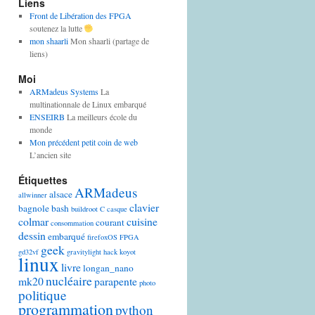
Liens
Front de Libération des FPGA
soutenez la lutte
mon shaarli
Mon shaarli (partage de
liens)
Moi
ARMadeus Systems
La
multinationnale de Linux embarqué
ENSEIRB
La meilleurs école du
monde
Mon précédent petit coin de web
L’ancien site
Étiquettes
ARMadeus
alsace
allwinner
clavier
bagnole
bash
buildroot
C
casque
colmar
cuisine
courant
consommation
dessin
embarqué
firefoxOS
FPGA
geek
gd32vf
gravitylight
hack
koyot
linux
livre
longan_nano
nucléaire
mk20
parapente
photo
politique
programmation
python