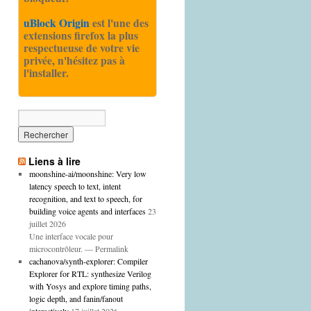
uBlock Origin
est l'une des
extensions firefox la plus
respectueuse de votre vie
privée, n'hésitez pas à
l'installer.
Liens à lire
moonshine-ai/moonshine: Very low
latency speech to text, intent
recognition, and text to speech, for
building voice agents and interfaces
23
juillet 2026
Une interface vocale pour
microcontrôleur. — Permalink
cachanova/synth-explorer: Compiler
Explorer for RTL: synthesize Verilog
with Yosys and explore timing paths,
logic depth, and fanin/fanout