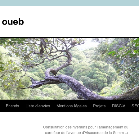
e oueb
Friends
Liste d’envies
Mentions légales
Projets
RISC-V
SE
Consultation des riverains pour l’aménagement du
carrefour de l’avenue d’Alsace/rue de la Semm
→