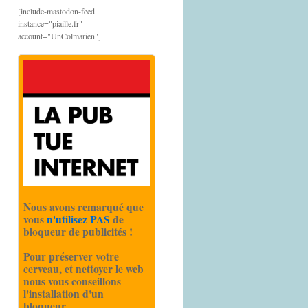
[include-mastodon-feed
instance="piaille.fr"
account="UnColmarien"]
Nous avons remarqué que
vous
n'utilisez PAS
de
bloqueur de publicités !
Pour préserver votre
cerveau, et nettoyer le web
nous vous conseillons
l'installation d'un
bloqueur.