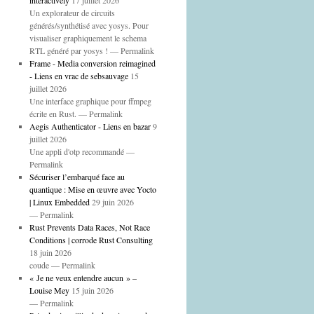
interactively
17 juillet 2026
Un explorateur de circuits
générés/synthétisé avec yosys. Pour
visualiser graphiquement le schema
RTL généré par yosys ! — Permalink
Frame - Media conversion reimagined
- Liens en vrac de sebsauvage
15
juillet 2026
Une interface graphique pour ffmpeg
écrite en Rust. — Permalink
Aegis Authenticator - Liens en bazar
9
juillet 2026
Une appli d'otp recommandé —
Permalink
Sécuriser l’embarqué face au
quantique : Mise en œuvre avec Yocto
| Linux Embedded
29 juin 2026
— Permalink
Rust Prevents Data Races, Not Race
Conditions | corrode Rust Consulting
18 juin 2026
coude — Permalink
« Je ne veux entendre aucun » –
Louise Mey
15 juin 2026
— Permalink