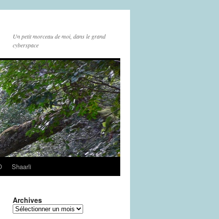
Un petit morceau de moi, dans le grand
cyberspace
O
Shaarli
Archives
Archives