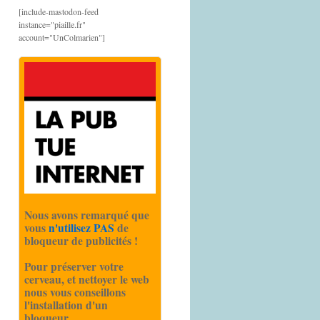
[include-mastodon-feed
instance="piaille.fr"
account="UnColmarien"]
Nous avons remarqué que
vous
n'utilisez PAS
de
bloqueur de publicités !
Pour préserver votre
cerveau, et nettoyer le web
nous vous conseillons
l'installation d'un
bloqueur.