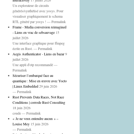
interactively
17 juillet 2026
Un explorateur de circuits
générés/synthétisé avec yosys. Pour
visualiser graphiquement le schema
RTL généré par yosys ! — Permalink
Frame - Media conversion reimagined
- Liens en vrac de sebsauvage
15
juillet 2026
Une interface graphique pour ffmpeg
écrite en Rust. — Permalink
Aegis Authenticator - Liens en bazar
9
juillet 2026
Une appli d'otp recommandé —
Permalink
Sécuriser l’embarqué face au
quantique : Mise en œuvre avec Yocto
| Linux Embedded
29 juin 2026
— Permalink
Rust Prevents Data Races, Not Race
Conditions | corrode Rust Consulting
18 juin 2026
coude — Permalink
« Je ne veux entendre aucun » –
Louise Mey
15 juin 2026
— Permalink