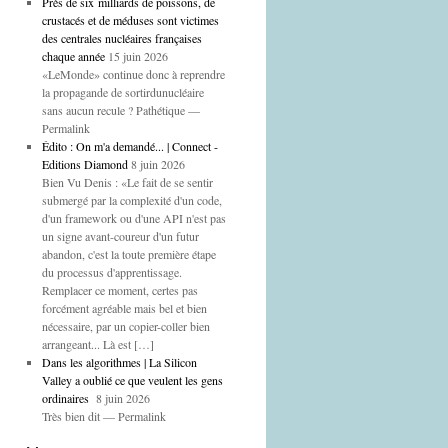
Près de six milliards de poissons, de
crustacés et de méduses sont victimes
des centrales nucléaires françaises
chaque année
15 juin 2026
«LeMonde» continue donc à reprendre
la propagande de sortirdunucléaire
sans aucun recule ? Pathétique —
Permalink
Édito : On m'a demandé... | Connect -
Editions Diamond
8 juin 2026
Bien Vu Denis : «Le fait de se sentir
submergé par la complexité d'un code,
d'un framework ou d'une API n'est pas
un signe avant-coureur d'un futur
abandon, c'est la toute première étape
du processus d'apprentissage.
Remplacer ce moment, certes pas
forcément agréable mais bel et bien
nécessaire, par un copier-coller bien
arrangeant... Là est […]
Dans les algorithmes | La Silicon
Valley a oublié ce que veulent les gens
ordinaires
8 juin 2026
Très bien dit — Permalink