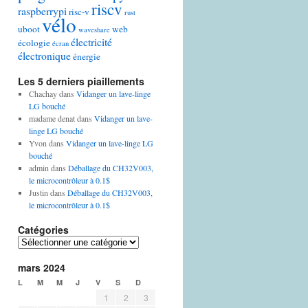
riscv
raspberrypi
risc-v
rust
vélo
uboot
web
waveshare
électricité
écologie
écran
électronique
énergie
Les 5 derniers piaillements
Chachay
dans
Vidanger un lave-linge
LG bouché
madame denat
dans
Vidanger un lave-
linge LG bouché
Yvon
dans
Vidanger un lave-linge LG
bouché
admin
dans
Déballage du CH32V003,
le microcontrôleur à 0.1$
Justin
dans
Déballage du CH32V003,
le microcontrôleur à 0.1$
Catégories
Catégories
mars 2024
L
M
M
J
V
S
D
1
2
3