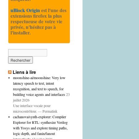
uBlock Origin
est l'une des
extensions firefox la plus
respectueuse de votre vie
privée, n'hésitez pas à
l'installer.
Liens à lire
moonshine-ai/moonshine: Very low
latency speech to text, intent
recognition, and text to speech, for
building voice agents and interfaces
23
juillet 2026
Une interface vocale pour
microcontrôleur. — Permalink
cachanova/synth-explorer: Compiler
Explorer for RTL: synthesize Verilog
with Yosys and explore timing paths,
logic depth, and fanin/fanout