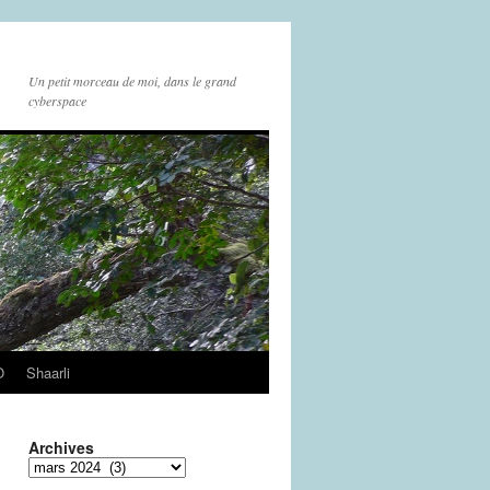
Un petit morceau de moi, dans le grand
cyberspace
O
Shaarli
Archives
Archives