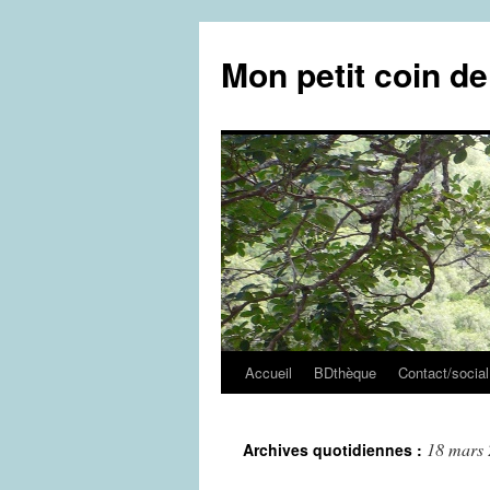
Aller
au
Mon petit coin d
contenu
Accueil
BDthèque
Contact/social
18 mars
Archives quotidiennes :