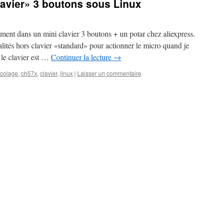
lavier» 3 boutons sous Linux
ement dans un mini clavier 3 boutons + un potar chez aliexpress.
lités hors clavier «standard» pour actionner le micro quand je
le clavier est …
Continuer la lecture
→
icolage
,
ch57x
,
clavier
,
linux
|
Laisser un commentaire