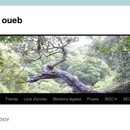
e oueb
Friends
Liste d’envies
Mentions légales
Projets
RISC-V
SE
 2024