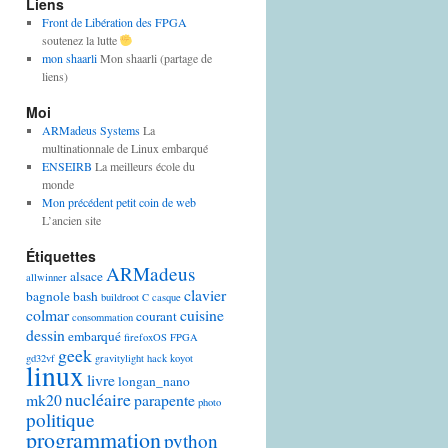
Liens
Front de Libération des FPGA
soutenez la lutte
mon shaarli
Mon shaarli (partage de
liens)
Moi
ARMadeus Systems
La
multinationnale de Linux embarqué
ENSEIRB
La meilleurs école du
monde
Mon précédent petit coin de web
L’ancien site
Étiquettes
ARMadeus
alsace
allwinner
clavier
bagnole
bash
buildroot
C
casque
colmar
cuisine
courant
consommation
dessin
embarqué
firefoxOS
FPGA
geek
gd32vf
gravitylight
hack
koyot
linux
livre
longan_nano
nucléaire
mk20
parapente
photo
politique
programmation
python