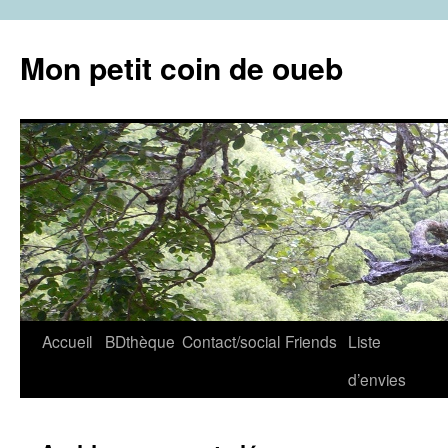
Aller
au
Mon petit coin de oueb
contenu
Accueil
BDthèque
Contact/social
Friends
Liste
d’envies