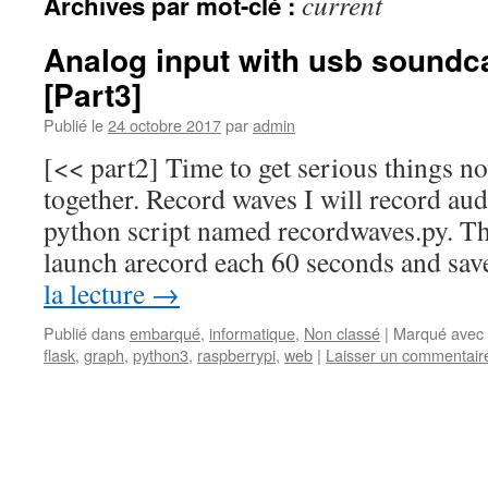
current
Archives par mot-clé :
Analog input with usb soundc
[Part3]
Publié le
24 octobre 2017
par
admin
[<< part2] Time to get serious things no
together. Record waves I will record aud
python script named recordwaves.py. Thi
launch arecord each 60 seconds and sa
la lecture
→
Publié dans
embarqué
,
informatique
,
Non classé
|
Marqué avec
flask
,
graph
,
python3
,
raspberrypi
,
web
|
Laisser un commentair