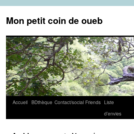
Aller
au
Mon petit coin de oueb
contenu
Accueil
BDthèque
Contact/social
Friends
Liste
d’envies