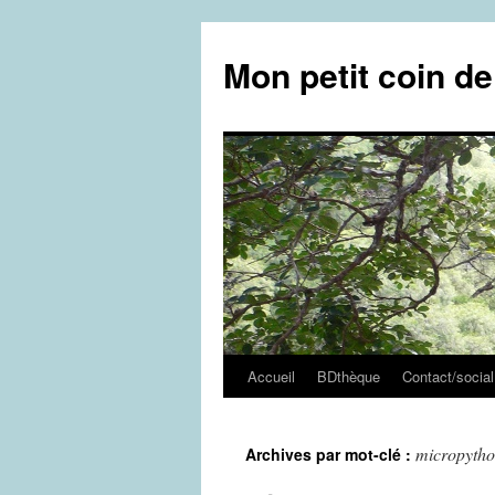
Aller
au
Mon petit coin d
contenu
Accueil
BDthèque
Contact/social
micropyth
Archives par mot-clé :