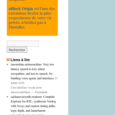
uBlock Origin
est l'une des
extensions firefox la plus
respectueuse de votre vie
privée, n'hésitez pas à
l'installer.
Liens à lire
moonshine-ai/moonshine: Very low
latency speech to text, intent
recognition, and text to speech, for
building voice agents and interfaces
23
juillet 2026
Une interface vocale pour
microcontrôleur. — Permalink
cachanova/synth-explorer: Compiler
Explorer for RTL: synthesize Verilog
with Yosys and explore timing paths,
logic depth, and fanin/fanout