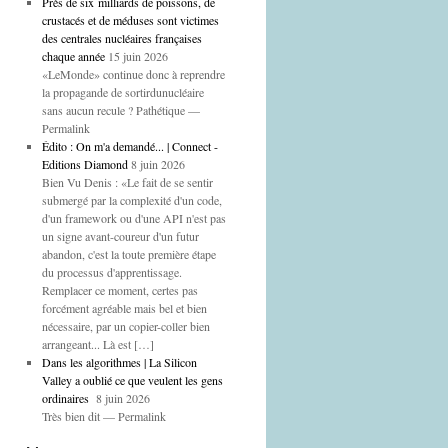
Près de six milliards de poissons, de
crustacés et de méduses sont victimes
des centrales nucléaires françaises
chaque année
15 juin 2026
«LeMonde» continue donc à reprendre
la propagande de sortirdunucléaire
sans aucun recule ? Pathétique —
Permalink
Édito : On m'a demandé... | Connect -
Editions Diamond
8 juin 2026
Bien Vu Denis : «Le fait de se sentir
submergé par la complexité d'un code,
d'un framework ou d'une API n'est pas
un signe avant-coureur d'un futur
abandon, c'est la toute première étape
du processus d'apprentissage.
Remplacer ce moment, certes pas
forcément agréable mais bel et bien
nécessaire, par un copier-coller bien
arrangeant... Là est […]
Dans les algorithmes | La Silicon
Valley a oublié ce que veulent les gens
ordinaires
8 juin 2026
Très bien dit — Permalink