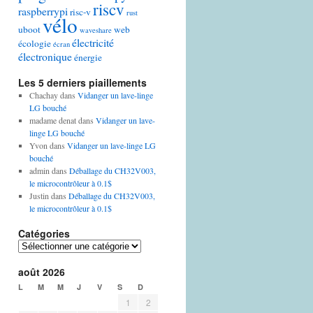
riscv
raspberrypi
risc-v
rust
vélo
uboot
web
waveshare
électricité
écologie
écran
électronique
énergie
Les 5 derniers piaillements
Chachay
dans
Vidanger un lave-linge
LG bouché
madame denat
dans
Vidanger un lave-
linge LG bouché
Yvon
dans
Vidanger un lave-linge LG
bouché
admin
dans
Déballage du CH32V003,
le microcontrôleur à 0.1$
Justin
dans
Déballage du CH32V003,
le microcontrôleur à 0.1$
Catégories
Catégories
août 2026
L
M
M
J
V
S
D
1
2