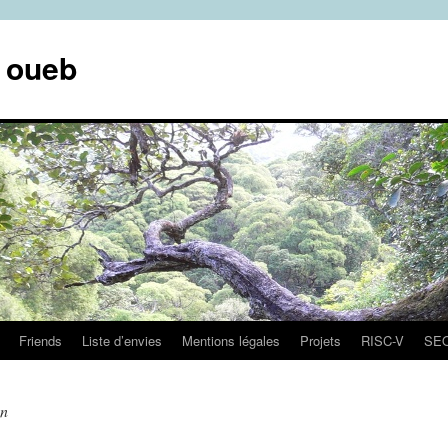
e oueb
Friends
Liste d’envies
Mentions légales
Projets
RISC-V
SE
on