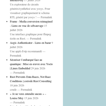
interactively
17 juillet 2026
Un explorateur de circuits
générés/synthétisé avec yosys. Pour
visualiser graphiquement le schema
RTL généré par yosys ! — Permalink
Frame - Media conversion reimagined
- Liens en vrac de sebsauvage
15
juillet 2026
Une interface graphique pour ffmpeg
écrite en Rust. — Permalink
Aegis Authenticator - Liens en bazar
9
juillet 2026
Une appli d'otp recommandé —
Permalink
Sécuriser l’embarqué face au
quantique : Mise en œuvre avec Yocto
| Linux Embedded
29 juin 2026
— Permalink
Rust Prevents Data Races, Not Race
Conditions | corrode Rust Consulting
18 juin 2026
coude — Permalink
« Je ne veux entendre aucun » –
Louise Mey
15 juin 2026
— Permalink