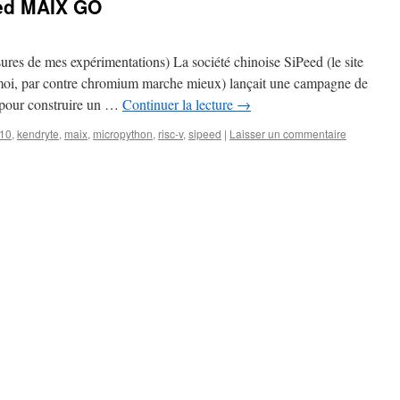
eed MAIX GO
sures de mes expérimentations) La société chinoise SiPeed (le site
z moi, par contre chromium marche mieux) lançait une campagne de
 pour construire un …
Continuer la lecture
→
10
,
kendryte
,
maix
,
micropython
,
risc-v
,
sipeed
|
Laisser un commentaire