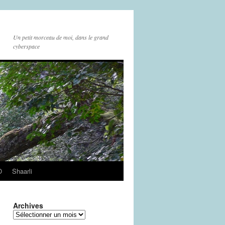
Un petit morceau de moi, dans le grand
cyberspace
O
Shaarli
Archives
Archives