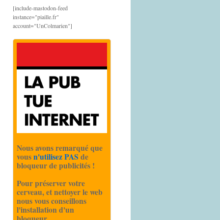
[include-mastodon-feed
instance="piaille.fr"
account="UnColmarien"]
Nous avons remarqué que
vous
n'utilisez PAS
de
bloqueur de publicités !
Pour préserver votre
cerveau, et nettoyer le web
nous vous conseillons
l'installation d'un
bloqueur.