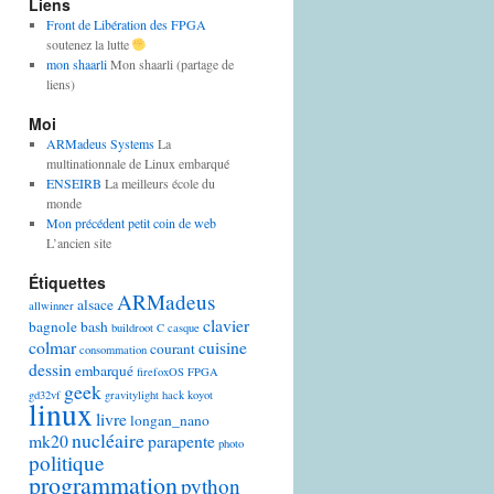
Liens
Front de Libération des FPGA
soutenez la lutte
mon shaarli
Mon shaarli (partage de
liens)
Moi
ARMadeus Systems
La
multinationnale de Linux embarqué
ENSEIRB
La meilleurs école du
monde
Mon précédent petit coin de web
L’ancien site
Étiquettes
ARMadeus
alsace
allwinner
clavier
bagnole
bash
buildroot
C
casque
colmar
cuisine
courant
consommation
dessin
embarqué
firefoxOS
FPGA
geek
gd32vf
gravitylight
hack
koyot
linux
livre
longan_nano
nucléaire
mk20
parapente
photo
politique
programmation
python