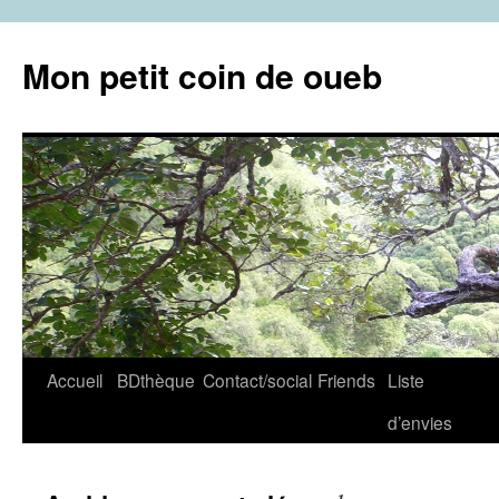
Aller
au
Mon petit coin de oueb
contenu
Accueil
BDthèque
Contact/social
Friends
Liste
d’envies