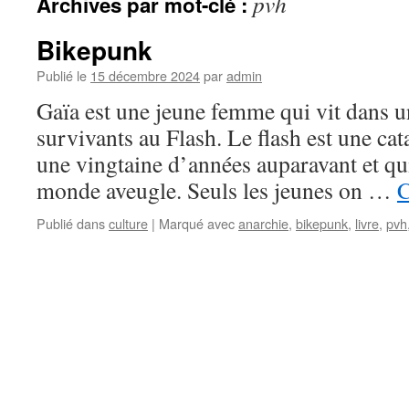
pvh
Archives par mot-clé :
Bikepunk
Publié le
15 décembre 2024
par
admin
Gaïa est une jeune femme qui vit dans u
survivants au Flash. Le flash est une cat
une vingtaine d’années auparavant et qui
monde aveugle. Seuls les jeunes on …
C
Publié dans
culture
|
Marqué avec
anarchie
,
bikepunk
,
livre
,
pvh