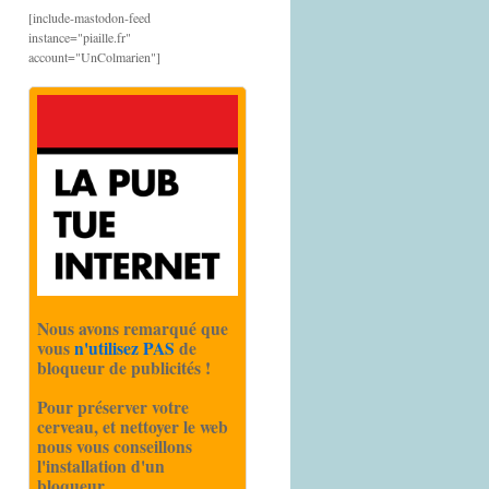
[include-mastodon-feed
instance="piaille.fr"
account="UnColmarien"]
Nous avons remarqué que
vous
n'utilisez PAS
de
bloqueur de publicités !
Pour préserver votre
cerveau, et nettoyer le web
nous vous conseillons
l'installation d'un
bloqueur.