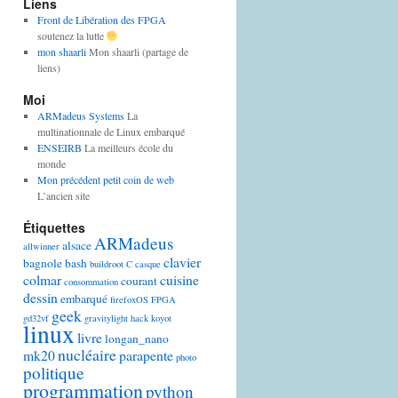
Liens
Front de Libération des FPGA
soutenez la lutte
mon shaarli
Mon shaarli (partage de
liens)
Moi
ARMadeus Systems
La
multinationnale de Linux embarqué
ENSEIRB
La meilleurs école du
monde
Mon précédent petit coin de web
L’ancien site
Étiquettes
ARMadeus
alsace
allwinner
clavier
bagnole
bash
buildroot
C
casque
colmar
cuisine
courant
consommation
dessin
embarqué
firefoxOS
FPGA
geek
gd32vf
gravitylight
hack
koyot
linux
livre
longan_nano
nucléaire
mk20
parapente
photo
politique
programmation
python