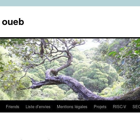
e oueb
Friends
Liste d’envies
Mentions légales
Projets
RISC-V
SE