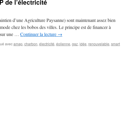
de l’électricité
ntien d’une Agriculture Paysanne) sont maintenant assez bien
 mode chez les bobos des villes. Le principe est de financer à
r sur une …
Continuer la lecture
→
ué avec
amap
,
charbon
,
électricité
,
éolienne
,
gaz
,
idée
,
renouvelable
,
smart