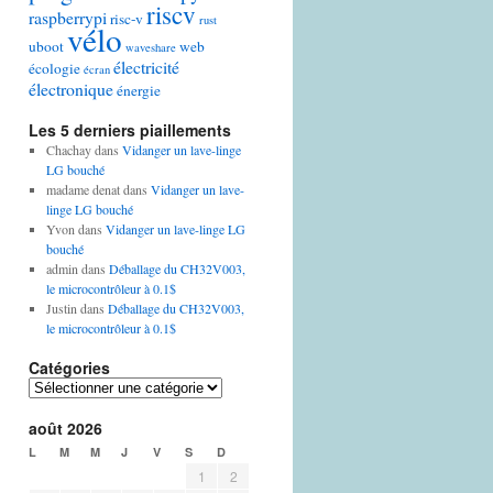
riscv
raspberrypi
risc-v
rust
vélo
uboot
web
waveshare
électricité
écologie
écran
électronique
énergie
Les 5 derniers piaillements
Chachay
dans
Vidanger un lave-linge
LG bouché
madame denat
dans
Vidanger un lave-
linge LG bouché
Yvon
dans
Vidanger un lave-linge LG
bouché
admin
dans
Déballage du CH32V003,
le microcontrôleur à 0.1$
Justin
dans
Déballage du CH32V003,
le microcontrôleur à 0.1$
Catégories
Catégories
août 2026
L
M
M
J
V
S
D
1
2