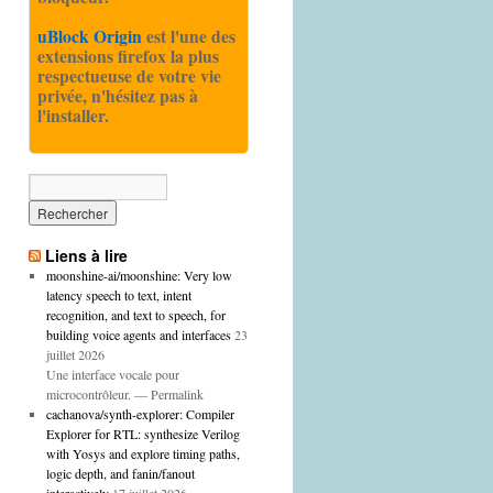
uBlock Origin
est l'une des
extensions firefox la plus
respectueuse de votre vie
privée, n'hésitez pas à
l'installer.
Liens à lire
moonshine-ai/moonshine: Very low
latency speech to text, intent
recognition, and text to speech, for
building voice agents and interfaces
23
juillet 2026
Une interface vocale pour
microcontrôleur. — Permalink
cachanova/synth-explorer: Compiler
Explorer for RTL: synthesize Verilog
with Yosys and explore timing paths,
logic depth, and fanin/fanout