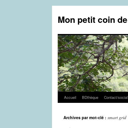
Aller
au
Mon petit coin d
contenu
Accueil
BDthèque
Contact/social
smart grid
Archives par mot-clé :