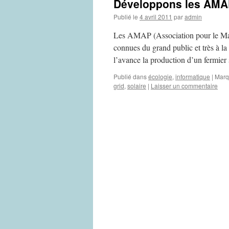
Développons les AMAP 
Publié le
4 avril 2011
par
admin
Les AMAP (Association pour le Mai
connues du grand public et très à la
l’avance la production d’un fermie
Publié dans
écologie
,
informatique
|
Marq
grid
,
solaire
|
Laisser un commentaire