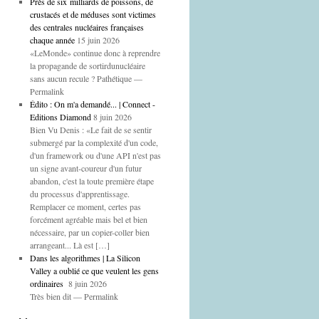
Près de six milliards de poissons, de
crustacés et de méduses sont victimes
des centrales nucléaires françaises
chaque année
15 juin 2026
«LeMonde» continue donc à reprendre
la propagande de sortirdunucléaire
sans aucun recule ? Pathétique —
Permalink
Édito : On m'a demandé... | Connect -
Editions Diamond
8 juin 2026
Bien Vu Denis : «Le fait de se sentir
submergé par la complexité d'un code,
d'un framework ou d'une API n'est pas
un signe avant-coureur d'un futur
abandon, c'est la toute première étape
du processus d'apprentissage.
Remplacer ce moment, certes pas
forcément agréable mais bel et bien
nécessaire, par un copier-coller bien
arrangeant... Là est […]
Dans les algorithmes | La Silicon
Valley a oublié ce que veulent les gens
ordinaires
8 juin 2026
Très bien dit — Permalink