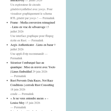
interactively
17 juillet 2026
Un explorateur de circuits
générés/synthétisé avec yosys. Pour
visualiser graphiquement le schema
RTL généré par yosys ! — Permalink
Frame - Media conversion reimagined
- Liens en vrac de sebsauvage
15
juillet 2026
Une interface graphique pour ffmpeg
écrite en Rust. — Permalink
Aegis Authenticator - Liens en bazar
9
juillet 2026
Une appli d'otp recommandé —
Permalink
Sécuriser l’embarqué face au
quantique : Mise en œuvre avec Yocto
| Linux Embedded
29 juin 2026
— Permalink
Rust Prevents Data Races, Not Race
Conditions | corrode Rust Consulting
18 juin 2026
coude — Permalink
« Je ne veux entendre aucun » –
Louise Mey
15 juin 2026
— Permalink