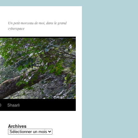
Un petit morceau de moi, dans le grand
cyberspace
O
Shaarli
Archives
Archives