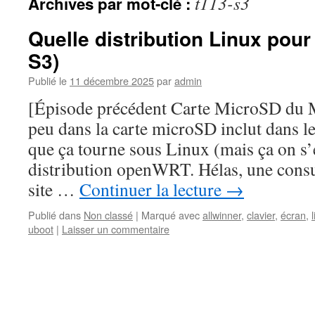
t113-s3
Archives par mot-clé :
Quelle distribution Linux pour
S3)
Publié le
11 décembre 2025
par
admin
[Épisode précédent Carte MicroSD du 
peu dans la carte microSD inclut dans le 
que ça tourne sous Linux (mais ça on s’
distribution openWRT. Hélas, une consu
site …
Continuer la lecture
→
Publié dans
Non classé
|
Marqué avec
allwinner
,
clavier
,
écran
,
uboot
|
Laisser un commentaire