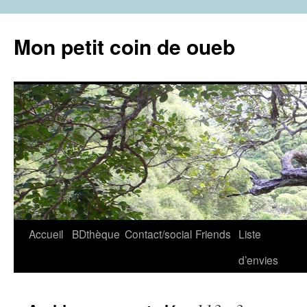
Aller
au
Mon petit coin de oueb
contenu
Accueil
BDthèque
Contact/social
Friends
Liste
d’envies