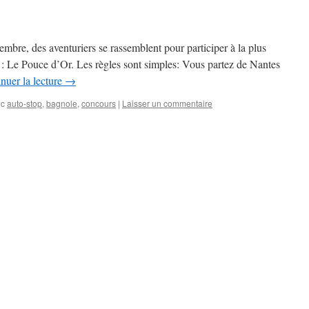
mbre, des aventuriers se rassemblent pour participer à la plus
: Le Pouce d’Or. Les règles sont simples: Vous partez de Nantes
nuer la lecture
→
ec
auto-stop
,
bagnole
,
concours
|
Laisser un commentaire