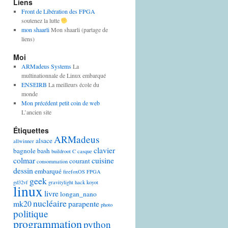
Liens
Front de Libération des FPGA
soutenez la lutte
mon shaarli
Mon shaarli (partage de
liens)
Moi
ARMadeus Systems
La
multinationnale de Linux embarqué
ENSEIRB
La meilleurs école du
monde
Mon précédent petit coin de web
L’ancien site
Étiquettes
ARMadeus
alsace
allwinner
clavier
bagnole
bash
buildroot
C
casque
colmar
cuisine
courant
consommation
dessin
embarqué
firefoxOS
FPGA
geek
gd32vf
gravitylight
hack
koyot
linux
livre
longan_nano
nucléaire
mk20
parapente
photo
politique
programmation
python