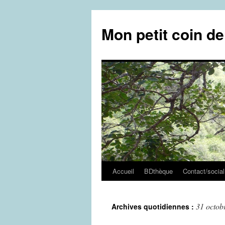
Aller
au
Mon petit coin d
contenu
Accueil
BDthèque
Contact/social
31 octob
Archives quotidiennes :