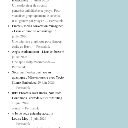
interactively
17 juillet 2026
Un explorateur de circuits
générés/synthétisé avec yosys. Pour
visualiser graphiquement le schema
RTL généré par yosys ! — Permalink
Frame - Media conversion reimagined
- Liens en vrac de sebsauvage
15
juillet 2026
Une interface graphique pour ffmpeg
écrite en Rust. — Permalink
Aegis Authenticator - Liens en bazar
9
juillet 2026
Une appli d'otp recommandé —
Permalink
Sécuriser l’embarqué face au
quantique : Mise en œuvre avec Yocto
| Linux Embedded
29 juin 2026
— Permalink
Rust Prevents Data Races, Not Race
Conditions | corrode Rust Consulting
18 juin 2026
coude — Permalink
« Je ne veux entendre aucun » –
Louise Mey
15 juin 2026
— Permalink