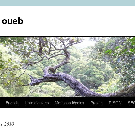
e oueb
Friends
Liste d’envies
Mentions légales
Projets
RISC-V
SE
re 2010