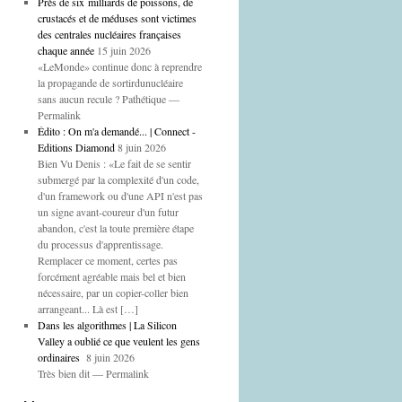
Près de six milliards de poissons, de
crustacés et de méduses sont victimes
des centrales nucléaires françaises
chaque année
15 juin 2026
«LeMonde» continue donc à reprendre
la propagande de sortirdunucléaire
sans aucun recule ? Pathétique —
Permalink
Édito : On m'a demandé... | Connect -
Editions Diamond
8 juin 2026
Bien Vu Denis : «Le fait de se sentir
submergé par la complexité d'un code,
d'un framework ou d'une API n'est pas
un signe avant-coureur d'un futur
abandon, c'est la toute première étape
du processus d'apprentissage.
Remplacer ce moment, certes pas
forcément agréable mais bel et bien
nécessaire, par un copier-coller bien
arrangeant... Là est […]
Dans les algorithmes | La Silicon
Valley a oublié ce que veulent les gens
ordinaires
8 juin 2026
Très bien dit — Permalink