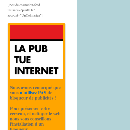
[include-mastodon-feed
instance="piaille.fr"
account="UnColmarien"]
Nous avons remarqué que
vous
n'utilisez PAS
de
bloqueur de publicités !
Pour préserver votre
cerveau, et nettoyer le web
nous vous conseillons
l'installation d'un
bloqueur.