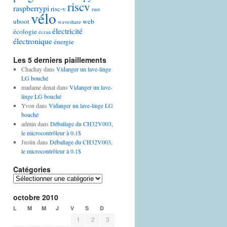
riscv
raspberrypi
risc-v
rust
vélo
uboot
web
waveshare
électricité
écologie
écran
électronique
énergie
Les 5 derniers piaillements
Chachay
dans
Vidanger un lave-linge
LG bouché
madame denat
dans
Vidanger un lave-
linge LG bouché
Yvon
dans
Vidanger un lave-linge LG
bouché
admin
dans
Déballage du CH32V003,
le microcontrôleur à 0.1$
Justin
dans
Déballage du CH32V003,
le microcontrôleur à 0.1$
Catégories
Catégories
octobre 2010
L
M
M
J
V
S
D
1
2
3