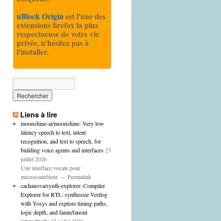
uBlock Origin
est l'une des
extensions firefox la plus
respectueuse de votre vie
privée, n'hésitez pas à
l'installer.
Liens à lire
moonshine-ai/moonshine: Very low
latency speech to text, intent
recognition, and text to speech, for
building voice agents and interfaces
23
juillet 2026
Une interface vocale pour
microcontrôleur. — Permalink
cachanova/synth-explorer: Compiler
Explorer for RTL: synthesize Verilog
with Yosys and explore timing paths,
logic depth, and fanin/fanout