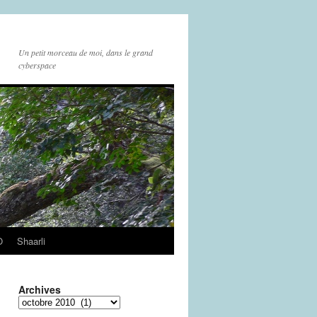
Un petit morceau de moi, dans le grand
cyberspace
O
Shaarli
Archives
Archives