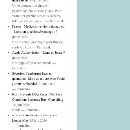
interactively
17 juillet 2026
Un explorateur de circuits
générés/synthétisé avec yosys. Pour
visualiser graphiquement le schema
RTL généré par yosys ! — Permalink
Frame - Media conversion reimagined
- Liens en vrac de sebsauvage
15
juillet 2026
Une interface graphique pour ffmpeg
écrite en Rust. — Permalink
Aegis Authenticator - Liens en bazar
9
juillet 2026
Une appli d'otp recommandé —
Permalink
Sécuriser l’embarqué face au
quantique : Mise en œuvre avec Yocto
| Linux Embedded
29 juin 2026
— Permalink
Rust Prevents Data Races, Not Race
Conditions | corrode Rust Consulting
18 juin 2026
coude — Permalink
« Je ne veux entendre aucun » –
Louise Mey
15 juin 2026
— Permalink