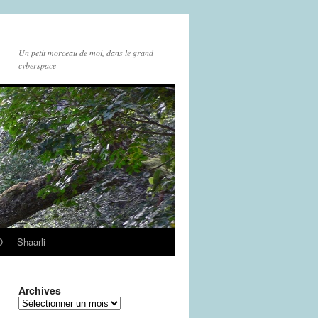
Un petit morceau de moi, dans le grand
cyberspace
O
Shaarli
Archives
Archives