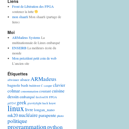
Liens
Front de Libération des FPGA
soutenez la lutte
mon shaarli
Mon shaarli (partage de
liens)
Moi
ARMadeus Systems
La
multinationnale de Linux embarqué
ENSEIRB
La meilleurs école du
monde
Mon précédent petit coin de web
L’ancien site
Étiquettes
ARMadeus
alsace
allwinner
clavier
bagnole
bash
buildroot
C
casque
colmar
cuisine
courant
consommation
dessin
embarqué
firefoxOS
FPGA
geek
gd32vf
gravitylight
hack
koyot
linux
livre
longan_nano
nucléaire
mk20
parapente
photo
politique
programmation
python