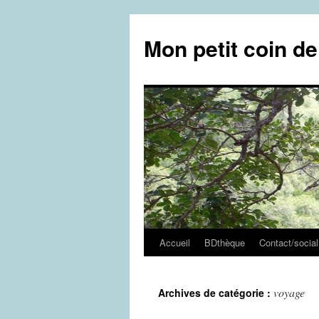
Aller
au
Mon petit coin d
contenu
Accueil
BDthèque
Contact/social
voyage
Archives de catégorie :