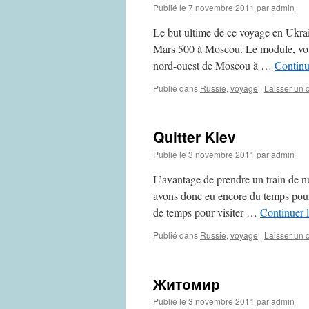
Publié le
7 novembre 2011
par
admin
Le but ultime de ce voyage en Ukrain
Mars 500 à Moscou. Le module, voul
nord-ouest de Moscou à …
Continu
Publié dans
Russie
,
voyage
|
Laisser un
Quitter Kiev
Publié le
3 novembre 2011
par
admin
L’avantage de prendre un train de nu
avons donc eu encore du temps pour
de temps pour visiter …
Continuer l
Publié dans
Russie
,
voyage
|
Laisser un
Житомир
Publié le
3 novembre 2011
par
admin