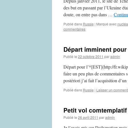
Depuis janvier 2011, le site de Tche
des but en passant par l’Ukraine étai
doute, on entre pas dans …
Continu
Publié dans
Russie
|
Marqué avec
nucléa
commentaires
Départ imminent pour 
Publié le
22 octobre 2011
par
admin
Départ pour l’*[EST](http://fr.wikip
faire un peu plus de commentaires su
postériori j’ai fait l’acquisition d’
Publié dans
Russie
|
Laisser un comment
Petit vol comtemplati
Publié le
26 avril 2011
par
admin
Je l’avais mis sur Dailymotion mais j’