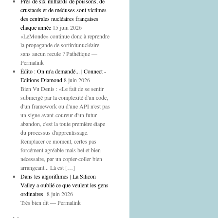
Près de six milliards de poissons, de
crustacés et de méduses sont victimes
des centrales nucléaires françaises
chaque année
15 juin 2026
«LeMonde» continue donc à reprendre
la propagande de sortirdunucléaire
sans aucun recule ? Pathétique —
Permalink
Édito : On m'a demandé... | Connect -
Editions Diamond
8 juin 2026
Bien Vu Denis : «Le fait de se sentir
submergé par la complexité d'un code,
d'un framework ou d'une API n'est pas
un signe avant-coureur d'un futur
abandon, c'est la toute première étape
du processus d'apprentissage.
Remplacer ce moment, certes pas
forcément agréable mais bel et bien
nécessaire, par un copier-coller bien
arrangeant... Là est […]
Dans les algorithmes | La Silicon
Valley a oublié ce que veulent les gens
ordinaires
8 juin 2026
Très bien dit — Permalink