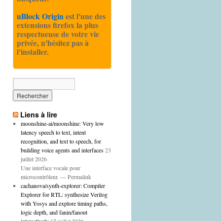
uBlock Origin
est l'une des
extensions firefox la plus
respectueuse de votre vie
privée, n'hésitez pas à
l'installer.
Liens à lire
moonshine-ai/moonshine: Very low
latency speech to text, intent
recognition, and text to speech, for
building voice agents and interfaces
23
juillet 2026
Une interface vocale pour
microcontrôleur. — Permalink
cachanova/synth-explorer: Compiler
Explorer for RTL: synthesize Verilog
with Yosys and explore timing paths,
logic depth, and fanin/fanout