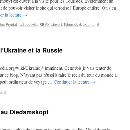
rnobyl est ouvert à la visite pour les Touristes. Évidemment un
t de pouvoir visiter le site qui terrorise l’Europe entière. On s’en
er la lecture
→
ire
,
Prypiat
,
radioactivité
,
RBMK
,
sievert
,
Tchernobyl
,
ukraine
|
6
l’Ukraine et la Russie
edia.org/wiki/Ukraine)* imminent. Cette fois je vais tenter de
r ce blog. N’ayant pas réussi à faire le récit du tour du monde à
un petit ordinateur de voyage …
Continuer la lecture
→
aire
f au Diedamskopf
avais oublié de le mettre ici, voila qui est fait. Voici donc la