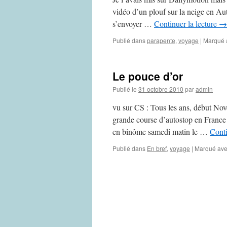
vidéo d’un plouf sur la neige en Aut
s’envoyer …
Continuer la lecture
→
Publié dans
parapente
,
voyage
|
Marqué 
Le pouce d’or
Publié le
31 octobre 2010
par
admin
vu sur CS : Tous les ans, début Nove
grande course d’autostop en France 
en binôme samedi matin le …
Conti
Publié dans
En bref
,
voyage
|
Marqué av