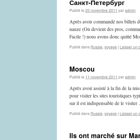
Санкт-Петербург
Publié le
20 novembre 2011
par
admin
Après avoir commandé nos billets de
nauze (On devient des pros, command
Facile !) nous avons donc quitté M
Publié dans
Russie
,
voyage
|
Laisser un
Moscou
Publié le
11 novembre 2011
par
admin
Après avoir assisté à la fin de la 
pour visiter les sites touristiques
sur il est indispensable de le visite
Publié dans
Russie
,
voyage
|
Laisser un
Ils ont marché sur Mar