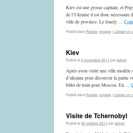
Kiev est une grosse capitale, et Prip
de l’Ukraine il est donc nécessaire 
ville de province. Le lonely …
Cont
Publié dans
Russie
,
voyage
|
Laisser un
Kiev
Publié le
2 novembre 2011
par
admin
Après avoir visité une ville modèle s
d’ukraine pour découvrir la partie vi
billet de train pour Moscou. En …
Publié dans
Russie
,
voyage
|
Laisser un
Visite de Tchernobyl
Publié le
30 octobre 2011
par
admin