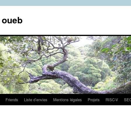
e oueb
Friends
Liste d’envies
Mentions légales
Projets
RISC-V
SE