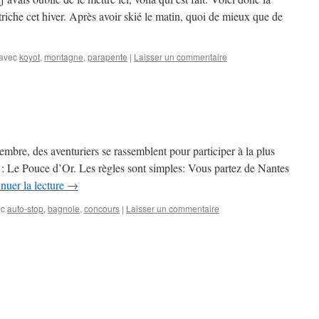
riche cet hiver. Après avoir skié le matin, quoi de mieux que de
avec
koyot
,
montagne
,
parapente
|
Laisser un commentaire
mbre, des aventuriers se rassemblent pour participer à la plus
: Le Pouce d’Or. Les règles sont simples: Vous partez de Nantes
nuer la lecture
→
ec
auto-stop
,
bagnole
,
concours
|
Laisser un commentaire