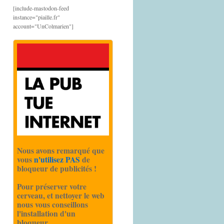
[include-mastodon-feed
instance="piaille.fr"
account="UnColmarien"]
Nous avons remarqué que
vous
n'utilisez PAS
de
bloqueur de publicités !
Pour préserver votre
cerveau, et nettoyer le web
nous vous conseillons
l'installation d'un
bloqueur.