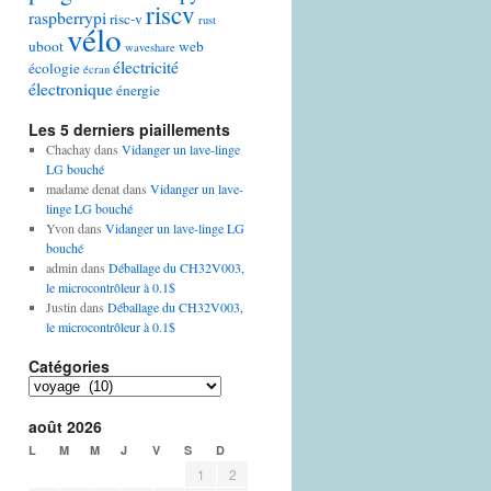
riscv
raspberrypi
risc-v
rust
vélo
uboot
web
waveshare
électricité
écologie
écran
électronique
énergie
Les 5 derniers piaillements
Chachay
dans
Vidanger un lave-linge
LG bouché
madame denat
dans
Vidanger un lave-
linge LG bouché
Yvon
dans
Vidanger un lave-linge LG
bouché
admin
dans
Déballage du CH32V003,
le microcontrôleur à 0.1$
Justin
dans
Déballage du CH32V003,
le microcontrôleur à 0.1$
Catégories
Catégories
août 2026
L
M
M
J
V
S
D
1
2