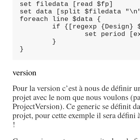
set filedata [read $fp]

set data [split $filedata "\n"
foreach line $data {

	if {[regexp {Design} $line]} {

		set period [expr [lindex [split [lindex [split $line ":"] 1] "ps"] 0]]

	} 

version
Pour la version c’est à nous de définir 
projet avec le nom que nous voulons (p
ProjectVersion). Ce generic se définit d
projet, pour cette exemple il sera défini à
!