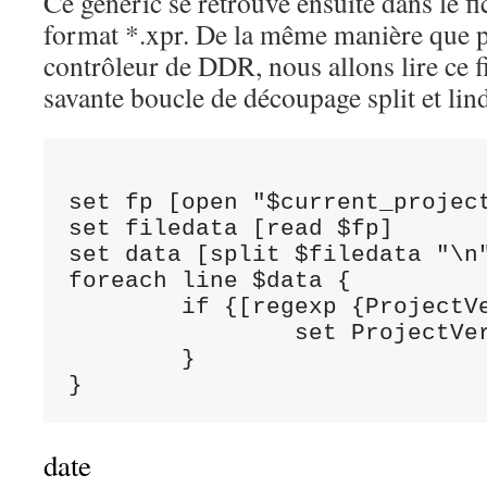
Ce generic se retrouve ensuite dans le f
format *.xpr. De la même manière que p
contrôleur de DDR, nous allons lire ce 
savante boucle de découpage split et lin
set fp [open "$current_project
set filedata [read $fp]

set data [split $filedata "\n"
foreach line $data {

	if {[regexp {ProjectVersion} $line]} {

		set ProjectVersion [lindex [split [string trim $line] "\""] 3]

	} 

date