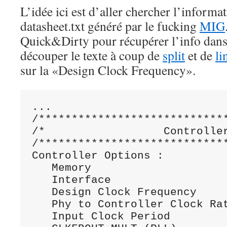
L’idée ici est d’aller chercher l’informat
datasheet.txt généré par le fucking
MIG
Quick&Dirty pour récupérer l’info dans l
découper le texte à coup de
split
et de
li
sur la «Design Clock Frequency».
...

/*****************************
/*                  Controller
/*****************************
Controller Options :

   Memory                     
   Interface                  
   Design Clock Frequency     
   Phy to Controller Clock Rat
   Input Clock Period         