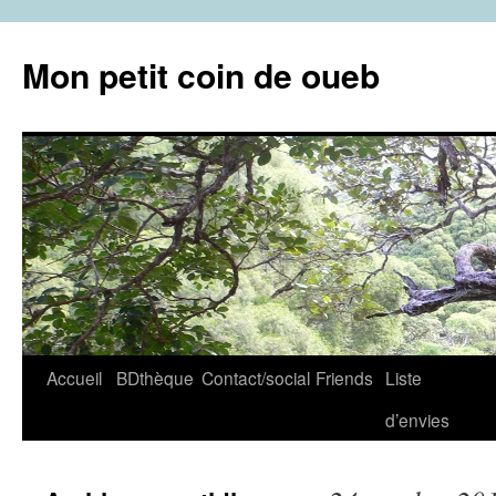
Aller
au
Mon petit coin de oueb
contenu
Accueil
BDthèque
Contact/social
Friends
Liste
d’envies