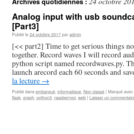
24 octobre 20
Archives quotidiennes :
Analog input with usb soundc
[Part3]
Publié le
24 octobre 2017
par
admin
[<< part2] Time to get serious things no
together. Record waves I will record aud
python script named recordwaves.py. Thi
launch arecord each 60 seconds and sa
la lecture
→
Publié dans
embarqué
,
informatique
,
Non classé
|
Marqué avec
flask
,
graph
,
python3
,
raspberrypi
,
web
|
Laisser un commentair