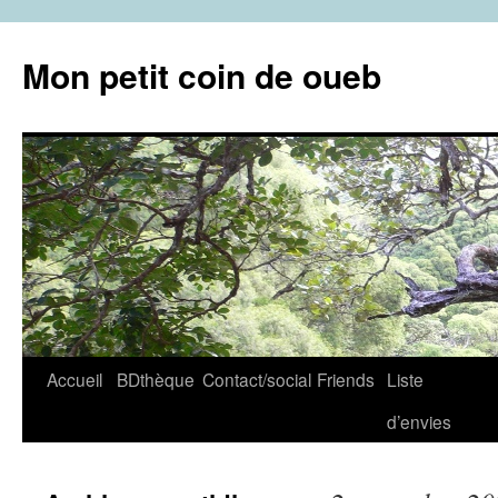
Aller
au
Mon petit coin de oueb
contenu
Accueil
BDthèque
Contact/social
Friends
Liste
d’envies