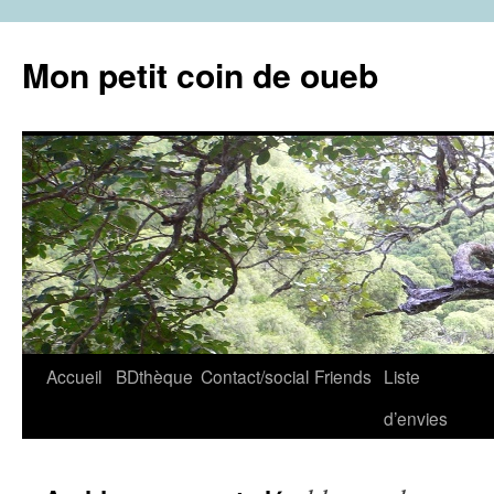
Aller
au
Mon petit coin de oueb
contenu
Accueil
BDthèque
Contact/social
Friends
Liste
d’envies