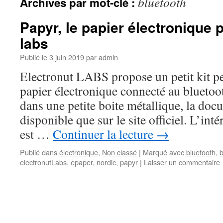
bluetooth
Archives par mot-clé :
Papyr, le papier électronique 
labs
Publié le
3 juin 2019
par
admin
Electronut LABS propose un petit kit pe
papier électronique connecté au bluetoot
dans une petite boite métallique, la doc
disponible que sur le site officiel. L’inté
est …
Continuer la lecture
→
Publié dans
électronique
,
Non classé
|
Marqué avec
bluetooth
,
b
electronutLabs
,
epaper
,
nordic
,
papyr
|
Laisser un commentaire