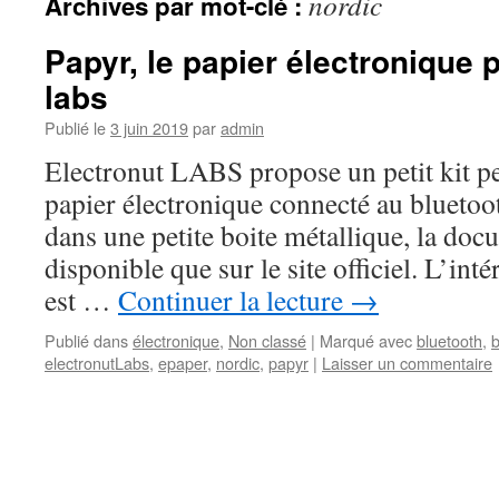
nordic
Archives par mot-clé :
Papyr, le papier électronique 
labs
Publié le
3 juin 2019
par
admin
Electronut LABS propose un petit kit pe
papier électronique connecté au bluetoot
dans une petite boite métallique, la doc
disponible que sur le site officiel. L’inté
est …
Continuer la lecture
→
Publié dans
électronique
,
Non classé
|
Marqué avec
bluetooth
,
b
electronutLabs
,
epaper
,
nordic
,
papyr
|
Laisser un commentaire