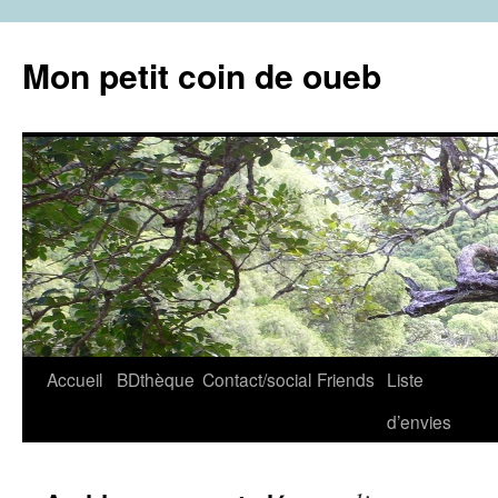
Aller
au
Mon petit coin de oueb
contenu
Accueil
BDthèque
Contact/social
Friends
Liste
d’envies