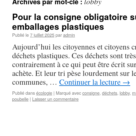
lobby
Archives par mot-clé :
Pour la consigne obligatoire s
emballages plastiques
Publié le
7 juillet 2025
par
admin
Aujourd’hui les citoyennes et citoyens c
déchets plastiques. Ces déchets sont très 
contrairement à ce qui peut être écrit su
achète. Et leur tri pèse lourdement sur l
communes, …
Continuer la lecture
→
Publié dans
écologie
|
Marqué avec
consigne
,
déchets
,
lobby
,
m
poubelle
|
Laisser un commentaire