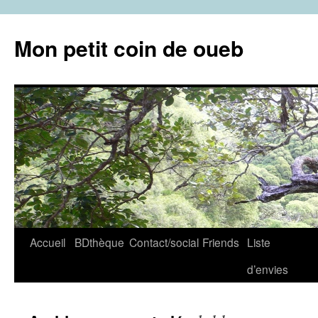
Aller
au
Mon petit coin de oueb
contenu
Accueil
BDthèque
Contact/social
Friends
Liste
d’envies