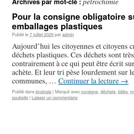
pétrochimie
Archives par mot-clé :
Pour la consigne obligatoire s
emballages plastiques
Publié le
7 juillet 2025
par
admin
Aujourd’hui les citoyennes et citoyens c
déchets plastiques. Ces déchets sont très 
contrairement à ce qui peut être écrit su
achète. Et leur tri pèse lourdement sur l
communes, …
Continuer la lecture
→
Publié dans
écologie
|
Marqué avec
consigne
,
déchets
,
lobby
,
m
poubelle
|
Laisser un commentaire