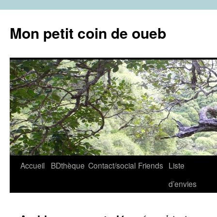
Aller
au
Mon petit coin de oueb
contenu
Accueil
BDthèque
Contact/social
Friends
Liste
d’envies