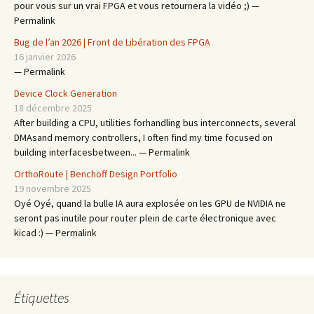
pour vous sur un vrai FPGA et vous retournera la vidéo ;) —
Permalink
Bug de l’an 2026 | Front de Libération des FPGA
16 janvier 2026
— Permalink
Device Clock Generation
18 décembre 2025
After building a CPU, utilities forhandling bus interconnects, several
DMAsand memory controllers, I often find my time focused on
building interfacesbetween... — Permalink
OrthoRoute | Benchoff Design Portfolio
19 novembre 2025
Oyé Oyé, quand la bulle IA aura explosée on les GPU de NVIDIA ne
seront pas inutile pour router plein de carte électronique avec
kicad :) — Permalink
Étiquettes