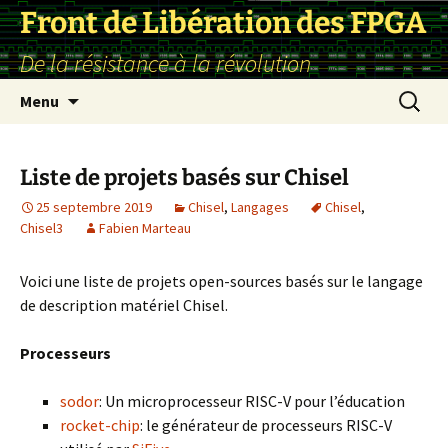
Front de Libération des FPGA
De la résistance à la révolution
Aller
Recherc
Menu
au
contenu
Liste de projets basés sur Chisel
25 septembre 2019
Chisel
,
Langages
Chisel
,
Chisel3
Fabien Marteau
Voici une liste de projets open-sources basés sur le langage
de description matériel Chisel.
Processeurs
sodor
: Un microprocesseur RISC-V pour l’éducation
rocket-chip
: le générateur de processeurs RISC-V