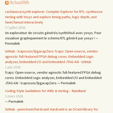
Actualités
cachanova/synth-explorer: Compiler Explorer for RTL: synthesize
Verilog with Yosys and explore timing paths, logic depth, and
fanin/fanout interactively
17 juillet 2026
Un explorateur de circuits générés/synthétisé avec yosys. Pour
visualiser graphiquement le schema RTL généré par yosys ! —
Permalink
GitHub - lcapossio/fpgacapZero: fcapz: Open-source, vendor-
agnostic full-featured FPGA debug cores. Embedded Logic
analyzer, Embedded I/O and Embedded JTAG-AXI · GitHub
1 juin 2026
fcapz: Open-source, vendor-agnostic full-featured FPGA debug
cores. Embedded Logic analyzer, Embedded I/O and Embedded
JTAG-AXI - lcapossio/fpgacapZero — Permalink
Coding Style Guidelines for VHDL & Verilog – Nandland
2 mars 2026
— Permalink
GitHub - janestreet/hardcaml: Hardcaml is an OCaml library for