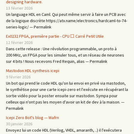
designing hardware.
13 février 2026
Un language HDL en Caml. Qui peut même servir à faire un PCB avec
de la logique discrète https://atx.name/electronics/hardcaml-to-74-
series-logic/ — Permalink
Ex0232 FPGA, première partie - CPU ⬜ Carré Petit Utile
12 février 2026
Dans cette release : Une révolution programmable, un proto à
200 MHz, un FPGA pour les simuler tous, et un réseau de neurones
sur 4 bits ! Nous recevons Fred Requin, alias — Permalink
Mastodon HDL synthesis icepi
9 février 2026
Un bot qui prend le code HDL qu'on lui envoi en privé via mastodon,
le synthétise pour une carte icepi-zero et l'exécute en récupérant la
sortie vidéo pour la poster ensuite sur mastodon. Sympa pour
celleux qui n'ont pas les moyen d'avoir un kit de dev à la maison. —
Permalink
Icepi Zero Bot's blog — Wafrn
30 janvier 2026
Envoyez lui un code HDL (Verilog, VHDL, amaranth, ..) il l'exécutera