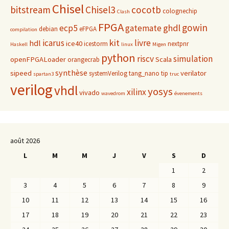
Chisel
bitstream
Chisel3
cocotb
colognechip
Clash
FPGA
gowin
ghdl
ecp5
gatemate
debian
eFPGA
compilation
kit
icarus
livre
hdl
ice40
icestorm
nextpnr
Haskell
linux
Migen
python
riscv
simulation
openFPGALoader
Scala
orangecrab
synthèse
sipeed
verilator
systemVerilog
tang_nano
tip
spartan3
truc
verilog
vhdl
yosys
xilinx
vivado
wavedrom
évenements
août 2026
L
M
M
J
V
S
D
1
2
3
4
5
6
7
8
9
10
11
12
13
14
15
16
17
18
19
20
21
22
23