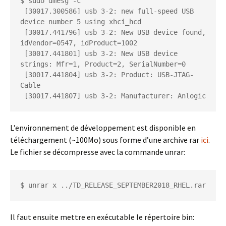
$ sudo dmesg -c
 [30017.300586] usb 3-2: new full-speed USB 
device number 5 using xhci_hcd
 [30017.441796] usb 3-2: New USB device found, 
idVendor=0547, idProduct=1002
 [30017.441801] usb 3-2: New USB device 
strings: Mfr=1, Product=2, SerialNumber=0
 [30017.441804] usb 3-2: Product: USB-JTAG-
Cable
 [30017.441807] usb 3-2: Manufacturer: Anlogic
L’environnement de développement est disponible en
téléchargement (~100Mo) sous forme d’une archive rar
ici
.
Le fichier se décompresse avec la commande unrar:
$ unrar x ../TD_RELEASE_SEPTEMBER2018_RHEL.rar
Il faut ensuite mettre en exécutable le répertoire bin: