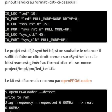
pinout le voici au format «cst» ci-dessous :
IO_LOC "led" 10;

IO_PORT "led" PULL_MODE=NONE DRIVE=8;

IO_LOC "sys_rst_n" 15;

IO_PORT "sys_rst_n" PULL_MODE=UP;

IO_LOC "sys_clk" 45;

IO_PORT "sys_clk" PULL_MODE=UP;
Le projet est déjà synthétisé, si on souhaite le relancer il
suffit de faire un clic-droit «rerun» sur «Synthesize» . Le
bitstream est généré au format «fs»
et se nomme
project/impl/pnr/led_test.fs.
Le kit est désormais reconnu par
openFPGALoader
:
$ openFPGALoader --detect

write to ram

Jtag frequency : requested 6.00MHz   -> real 
6.00MHz  
