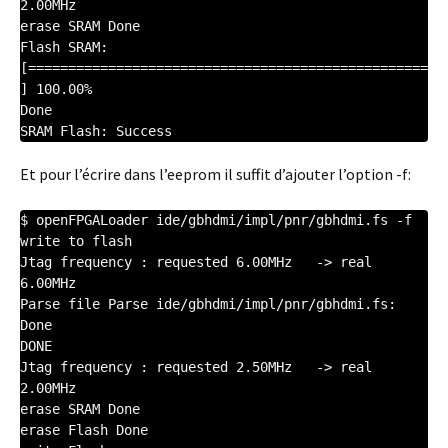
2.00MHz  

erase SRAM Done

Flash SRAM: 
[==================================================
] 100.00%

Done

Et pour l’écrire dans l’eeprom il suffit d’ajouter l’option -f:
$ openFPGALoader ide/gbhdmi/impl/pnr/gbhdmi.fs -f

write to flash

Jtag frequency : requested 6.00MHz   -> real 
6.00MHz  

Parse file Parse ide/gbhdmi/impl/pnr/gbhdmi.fs: 

Done

DONE

Jtag frequency : requested 2.50MHz   -> real 
2.00MHz  

erase SRAM Done

erase Flash Done
