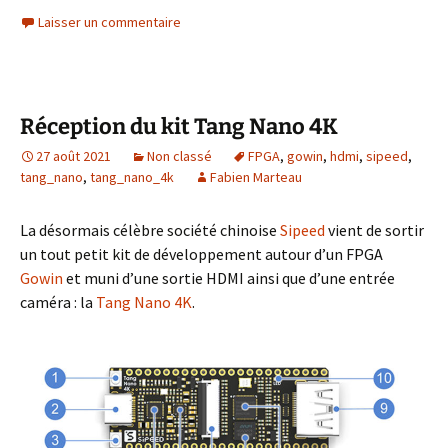
Laisser un commentaire
Réception du kit Tang Nano 4K
27 août 2021
Non classé
FPGA
,
gowin
,
hdmi
,
sipeed
,
tang_nano
,
tang_nano_4k
Fabien Marteau
La désormais célèbre société chinoise
Sipeed
vient de sortir
un tout petit kit de développement autour d’un FPGA
Gowin
et muni d’une sortie HDMI ainsi que d’une entrée
caméra : la
Tang Nano 4K
.