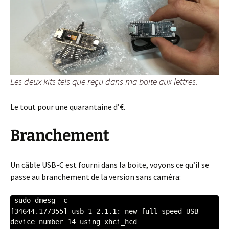
Les deux kits tels que reçu dans ma boite aux lettres.
Le tout pour une quarantaine d’€.
Branchement
Un câble USB-C est fourni dans la boite, voyons ce qu’il se
passe au branchement de la version sans caméra:
 sudo dmesg -c

[34644.177355] usb 1-2.1.1: new full-speed USB 
device number 14 using xhci_hcd
