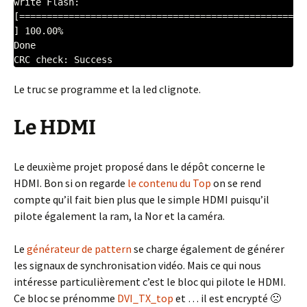
write Flash: 
[==================================================
] 100.00%

Done

Le truc se programme et la led clignote.
Le HDMI
Le deuxième projet proposé dans le dépôt concerne le
HDMI. Bon si on regarde
le contenu du Top
on se rend
compte qu’il fait bien plus que le simple HDMI puisqu’il
pilote également la ram, la Nor et la caméra.
Le
générateur de pattern
se charge également de générer
les signaux de synchronisation vidéo. Mais ce qui nous
intéresse particulièrement c’est le bloc qui pilote le HDMI.
Ce bloc se prénomme
DVI_TX_top
et … il est encrypté 🙁