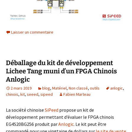
Laisser un commentaire
Déballage du kit de développement
Lichee Tang muni d’un FPGA Chinois
Anlogic
2 mars 2019
blog
,
Matériel
,
Non classé
,
outils
anlogic
,
chinois
,
kit
,
seeed
,
sipeed
Fabien Marteau
La société chinoise
SiPeed
propose un kit de
développement permettant d’évaluer le FPGA chinois
EG4S20BG256 produit par
Anlogic
. Le kit peut être
commandé pour une vingtaine de dollars sur
le site de vente