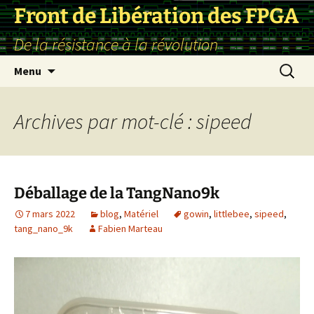
Front de Libération des FPGA
De la résistance à la révolution
Aller
Recherc
Menu
au
contenu
Archives par mot-clé : sipeed
Déballage de la TangNano9k
7 mars 2022
blog
,
Matériel
gowin
,
littlebee
,
sipeed
,
tang_nano_9k
Fabien Marteau