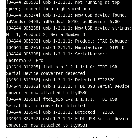
[34644.283502] usb 1-2.1.1: not running at top 
speed; connect to a high speed hub

[34644.305274] usb 1-2.1.1: New USB device found, 
idVendor=0403, idProduct=6010, bcdDevice= 5.00

[34644.305288] usb 1-2.1.1: New USB device strings: 
Mfr=1, Product=2, SerialNumber=3

[34644.305292] usb 1-2.1.1: Product: JTAG Debugger

[34644.305295] usb 1-2.1.1: Manufacturer: SIPEED

[34644.305298] usb 1-2.1.1: SerialNumber: 
FactoryAIOT Pro

[34644.311295] ftdi_sio 1-2.1.1:1.0: FTDI USB 
Serial Device converter detected

[34644.311336] usb 1-2.1.1: Detected FT2232C

[34644.316362] usb 1-2.1.1: FTDI USB Serial Device 
converter now attached to ttyUSB0

[34644.316513] ftdi_sio 1-2.1.1:1.1: FTDI USB 
Serial Device converter detected

[34644.316548] usb 1-2.1.1: Detected FT2232C

[34644.322352] usb 1-2.1.1: FTDI USB Serial Device 