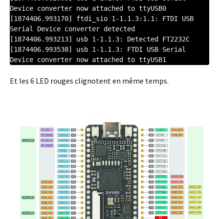
Device converter now attached to ttyUSB0

[1874406.993170] ftdi_sio 1-1.1.3:1.1: FTDI USB 
Serial Device converter detected

[1874406.993213] usb 1-1.1.3: Detected FT2232C

[1874406.993538] usb 1-1.1.3: FTDI USB Serial 
Et les 6 LED rouges clignotent en même temps.