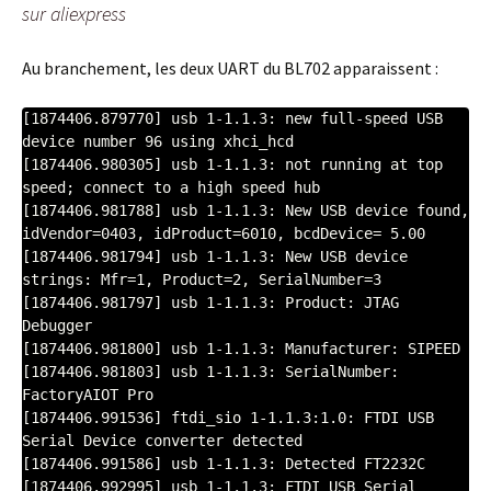
sur aliexpress
Au branchement, les deux UART du BL702 apparaissent :
[1874406.879770] usb 1-1.1.3: new full-speed USB 
device number 96 using xhci_hcd

[1874406.980305] usb 1-1.1.3: not running at top 
speed; connect to a high speed hub

[1874406.981788] usb 1-1.1.3: New USB device found, 
idVendor=0403, idProduct=6010, bcdDevice= 5.00

[1874406.981794] usb 1-1.1.3: New USB device 
strings: Mfr=1, Product=2, SerialNumber=3

[1874406.981797] usb 1-1.1.3: Product: JTAG 
Debugger

[1874406.981800] usb 1-1.1.3: Manufacturer: SIPEED

[1874406.981803] usb 1-1.1.3: SerialNumber: 
FactoryAIOT Pro

[1874406.991536] ftdi_sio 1-1.1.3:1.0: FTDI USB 
Serial Device converter detected

[1874406.991586] usb 1-1.1.3: Detected FT2232C

[1874406.992995] usb 1-1.1.3: FTDI USB Serial 