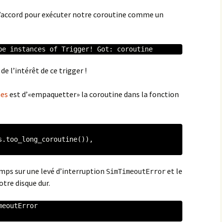
 d’accord pour exécuter notre coroutine comme un
be instances of Trigger! Got: coroutine
 l’intérêt de ce trigger !
es
est d’«empaquetter» la coroutine dans la fonction
omps sur une levé d’interruption
et le
SimTimeoutError
otre disque dur.