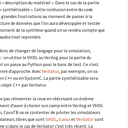
« description du matériel ». Dans le cas de la partie
 « synthétisable ». Cette confusion entre du code
e grandes frustrations au moment de passer à la
ructure de données que l’on aura développée et testée
 moment de la synthèse quand on se rendra compte que
 faudra tout reprendre.
donc de changer de langage pour la simulation,
: on utilise le VHDL ou Verilog pour la partie du
t on passe au Python pour le banc de test. Ce n’est
genre d’approche. Avec
Verilator
, par exemple, on va
 en C++ ou en SystemC. La partie synthétisable sera
n objet C++ par Verilator.
e pas réinventer la roue en réécrivant un énième
ment d’avoir à choisir son camp entre Verilog et VHDL
n, CocoTB va se contenter de piloter les simulateurs
ulateurs libres que sont
GHDL
,
Icarus
et
Verilator
sont
si dans le cas de Verilator c’est très récent. La