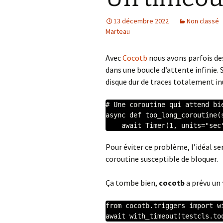
13 décembre 2022
Non classé
Synthèse
Marteau
Avec
Cocotb
nous avons parfois des
dans une boucle d’attente infinie. S
disque dur de traces totalement inu
# Une coroutine qui attend bie
async def too_long_coroutine(s
    await Timer(1, units="sec
Pour éviter ce problème, l’idéal se
coroutine susceptible de bloquer.
Ça tombe bien,
cocotb
a prévu un
from cocotb.triggers import wi
await with_timeout(testcls.to