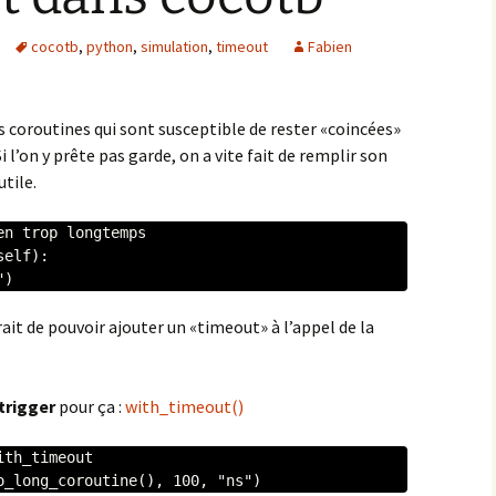
CλaSH
cocotb
,
python
,
simulation
,
timeout
Fabien
Migen/Litex
 coroutines qui sont susceptible de rester «coincées»
MyHDL
i l’on y prête pas garde, on a vite fait de remplir son
tile.
RubyRTL
Silice
n trop longtemps

elf):

")
Spade le HDL à la Rust
rait de pouvoir ajouter un «timeout» à l’appel de la
SpinalHDL
Verilog/SystemVerilog
trigger
pour ça :
with_timeout()
VHDL
th_timeout

o_long_coroutine(), 100, "ns")