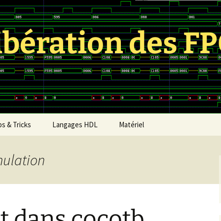
ibération des F
ps & Tricks
Langages HDL
Matériel
Amaranth
Dev kits
mulation
Bluespec
Reverse engineering
projects
CDL
Cœurs
t dans cocotb
ge,
Chisel
Fondeurs FPGA