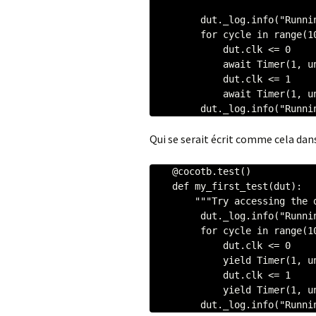
         dut._log.info("Running test!")

         for cycle in range(10):

             dut.clk <= 0

             await Timer(1, units='ns')

             dut.clk <= 1

             await Timer(1, units='ns')

         dut._log.info("Ru
Qui se serait écrit comme cela dans
    @cocotb.test()

    def my_first_test(dut):

        """Try accessing the design."""

         dut._log.info("Running test!")

         for cycle in range(10):

             dut.clk <= 0

             yield Timer(1, units='ns')

             dut.clk <= 1

             yield Timer(1, units='ns')

         dut._log.info("Ru