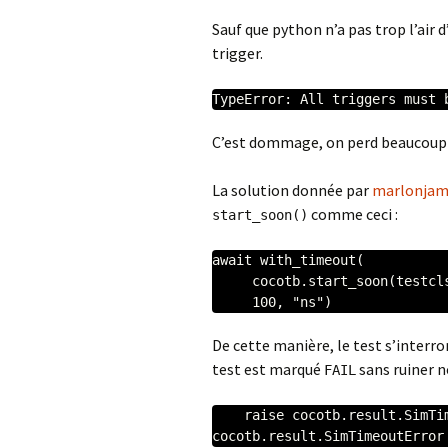
Sauf que python n’a pas trop l’air
trigger.
TypeError: All triggers must 
C’est dommage, on perd beaucoup de
La solution donnée par
marlonjam
comme ceci :
start_soon()
await with_timeout(

     cocotb.start_soon(testcls.too_long_coroutine()),

     100, "ns")
De cette manière, le test s’interr
test est marqué
sans ruiner n
FAIL
    raise cocotb.result.SimTimeoutError

cocotb.result.SimTimeoutError