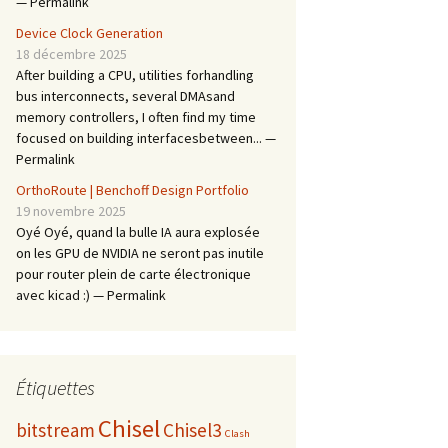
— Permalink
Device Clock Generation
18 décembre 2025
After building a CPU, utilities forhandling
bus interconnects, several DMAsand
memory controllers, I often find my time
focused on building interfacesbetween... —
Permalink
OrthoRoute | Benchoff Design Portfolio
19 novembre 2025
Oyé Oyé, quand la bulle IA aura explosée
on les GPU de NVIDIA ne seront pas inutile
pour router plein de carte électronique
avec kicad :) — Permalink
Étiquettes
Chisel
bitstream
Chisel3
Clash