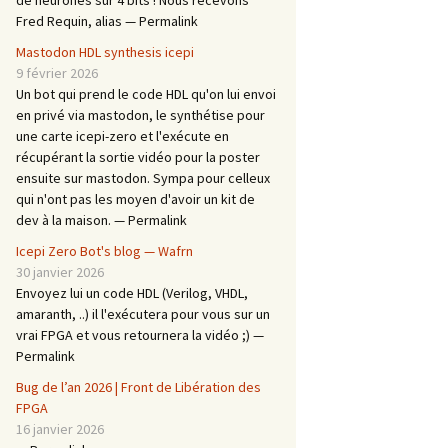
de neurones sur 4 bits ! Nous recevons
Fred Requin, alias — Permalink
Mastodon HDL synthesis icepi
9 février 2026
Un bot qui prend le code HDL qu'on lui envoi
en privé via mastodon, le synthétise pour
une carte icepi-zero et l'exécute en
récupérant la sortie vidéo pour la poster
ensuite sur mastodon. Sympa pour celleux
qui n'ont pas les moyen d'avoir un kit de
dev à la maison. — Permalink
Icepi Zero Bot's blog — Wafrn
30 janvier 2026
Envoyez lui un code HDL (Verilog, VHDL,
amaranth, ..) il l'exécutera pour vous sur un
vrai FPGA et vous retournera la vidéo ;) —
Permalink
Bug de l’an 2026 | Front de Libération des
FPGA
16 janvier 2026