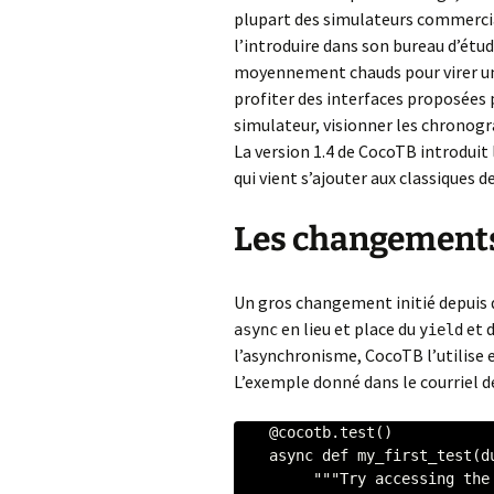
plupart des simulateurs commercia
l’introduire dans son bureau d’étu
moyennement chauds pour virer un l
profiter des interfaces proposées 
simulateur, visionner les chronogr
La version 1.4 de CocoTB introdui
qui vient s’ajouter aux classiques
Les changements
Un gros changement initié depuis q
en lieu et place du
et 
async
yield
l’asynchronisme, CocoTB l’utilise
L’exemple donné dans le courriel de 
    @cocotb.test()

    async def my_first_test(dut):

         """Try accessing the design."""
