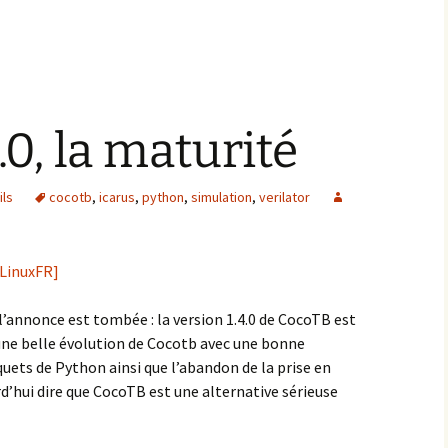
0, la maturité
ils
cocotb
,
icarus
,
python
,
simulation
,
verilator
 LinuxFR]
e l’annonce est tombée : la version 1.4.0 de CocoTB est
 une belle évolution de Cocotb avec une bonne
uets de Python ainsi que l’abandon de la prise en
d’hui dire que CocoTB est une alternative sérieuse