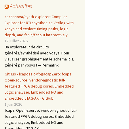
Actualités
cachanova/synth-explorer: Compiler
Explorer for RTL: synthesize Verilog with
Yosys and explore timing paths, logic
depth, and fanin/fanout interactively
17 juillet 2026
Un explorateur de circuits
générés/synthétisé avec yosys. Pour
visualiser graphiquement le schema RTL
généré par yosys ! — Permalink
GitHub - lcapossio/fpgacapZero: fcapz:
Open-source, vendor-agnostic full-
featured FPGA debug cores. Embedded
Logic analyzer, Embedded I/O and
Embedded JTAG-AXI · GitHub
1 juin 2026
fcapz: Open-source, vendor-agnostic full-
featured FPGA debug cores. Embedded
Logic analyzer, Embedded I/O and
Embedded JTAG-AXI -