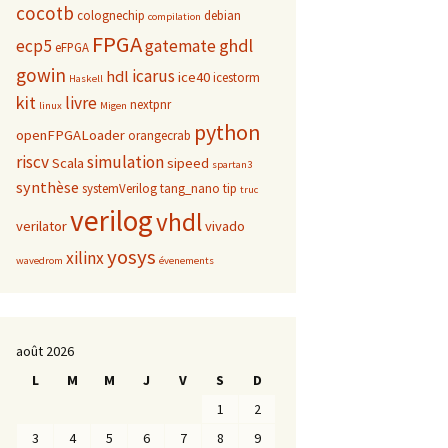
cocotb
colognechip
debian
compilation
FPGA
ghdl
ecp5
gatemate
eFPGA
gowin
icarus
hdl
ice40
icestorm
Haskell
kit
livre
nextpnr
linux
Migen
python
openFPGALoader
orangecrab
riscv
simulation
Scala
sipeed
spartan3
synthèse
systemVerilog
tang_nano
tip
truc
verilog
vhdl
verilator
vivado
yosys
xilinx
wavedrom
évenements
août 2026
L
M
M
J
V
S
D
1
2
3
4
5
6
7
8
9