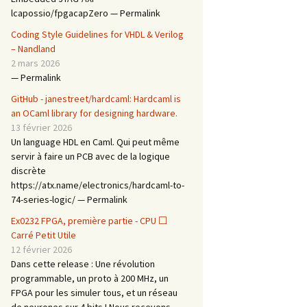
lcapossio/fpgacapZero — Permalink
Coding Style Guidelines for VHDL & Verilog
– Nandland
2 mars 2026
— Permalink
GitHub - janestreet/hardcaml: Hardcaml is
an OCaml library for designing hardware.
13 février 2026
Un language HDL en Caml. Qui peut même
servir à faire un PCB avec de la logique
discrète
https://atx.name/electronics/hardcaml-to-
74-series-logic/ — Permalink
Ex0232 FPGA, première partie - CPU ⬜
Carré Petit Utile
12 février 2026
Dans cette release : Une révolution
programmable, un proto à 200 MHz, un
FPGA pour les simuler tous, et un réseau