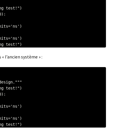
nning test!")
 « l’ancien système » :
nning test!")