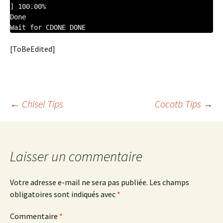
] 100.00%

Done

[ToBeEdited]
Navigation
←
Chisel Tips
Cocotb Tips
→
des
Laisser un commentaire
articles
Votre adresse e-mail ne sera pas publiée.
Les champs
obligatoires sont indiqués avec
*
Commentaire
*