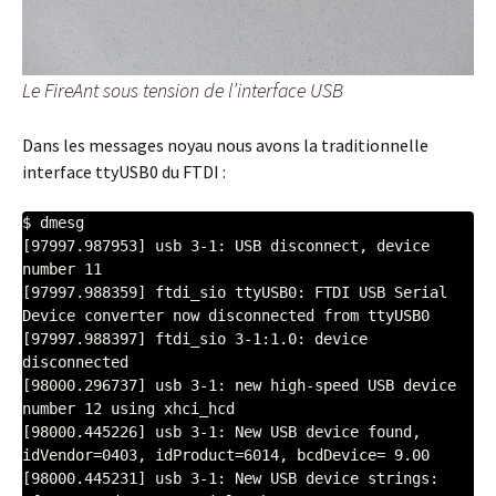
Le FireAnt sous tension de l’interface USB
Dans les messages noyau nous avons la traditionnelle
interface ttyUSB0 du FTDI :
$ dmesg

[97997.987953] usb 3-1: USB disconnect, device 
number 11

[97997.988359] ftdi_sio ttyUSB0: FTDI USB Serial 
Device converter now disconnected from ttyUSB0

[97997.988397] ftdi_sio 3-1:1.0: device 
disconnected

[98000.296737] usb 3-1: new high-speed USB device 
number 12 using xhci_hcd

[98000.445226] usb 3-1: New USB device found, 
idVendor=0403, idProduct=6014, bcdDevice= 9.00

[98000.445231] usb 3-1: New USB device strings: 