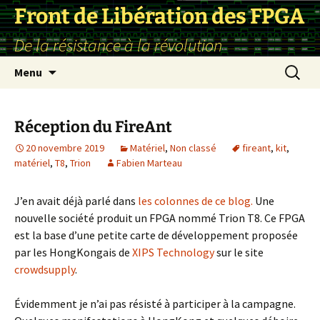
Front de Libération des FPGA
De la résistance à la révolution
Aller
Recherc
Menu
au
contenu
Réception du FireAnt
20 novembre 2019
Matériel
,
Non classé
fireant
,
kit
,
matériel
,
T8
,
Trion
Fabien Marteau
J’en avait déjà parlé dans
les colonnes de ce blog.
Une
nouvelle société produit un FPGA nommé Trion T8. Ce FPGA
est la base d’une petite carte de développement proposée
par les HongKongais de
XIPS Technology
sur le site
crowdsupply
.
Évidemment je n’ai pas résisté à participer à la campagne.