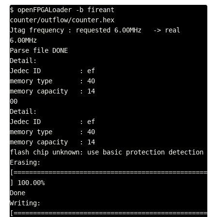
$ openFPGALoader -b fireant 
counter/outflow/counter.hex

Jtag frequency : requested 6.00MHz   -> real 
6.00MHz  

Parse file DONE

Detail: 

Jedec ID          : ef

memory type       : 40

memory capacity   : 14

00

Detail: 

Jedec ID          : ef

memory type       : 40

memory capacity   : 14

flash chip unknown: use basic protection detection

Erasing: 
[==================================================
] 100.00%

Done

Writing: 
[==================================================