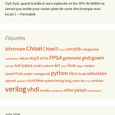
Oyé Oyé, quand la bulle IA aura explosée on les GPU de NVIDIA ne
seront pas inutile pour router plein de carte électronique avec
kicad :) — Permalink
Étiquettes
Chisel
bitstream
Chisel3
cocotb
colognechip
Clash
FPGA
gowin
ghdl
ecp5
gatemate
debian
eFPGA
compilation
kit
icarus
livre
hdl
ice40
icestorm
nextpnr
Haskell
linux
Migen
python
riscv
simulation
openFPGALoader
Scala
orangecrab
synthèse
sipeed
verilator
systemVerilog
tang_nano
tip
spartan3
truc
verilog
vhdl
yosys
xilinx
vivado
wavedrom
évenements
août 2026