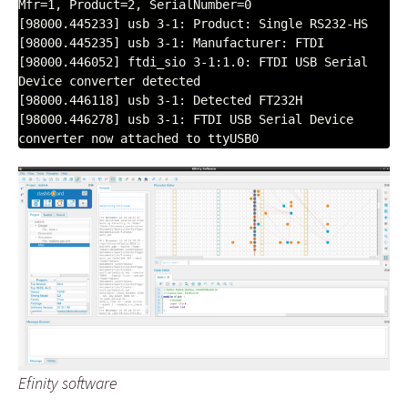
Mfr=1, Product=2, SerialNumber=0

[98000.445233] usb 3-1: Product: Single RS232-HS

[98000.445235] usb 3-1: Manufacturer: FTDI

[98000.446052] ftdi_sio 3-1:1.0: FTDI USB Serial 
Device converter detected

[98000.446118] usb 3-1: Detected FT232H

[98000.446278] usb 3-1: FTDI USB Serial Device 
Efinity software