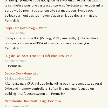
Un bot qui prend le code HDL qu'on lui envoi en privé via mastodon,
le synthétise pour une carte icepi-zero et l'exécute en récupérant la
sortie vidéo pour la poster ensuite sur mastodon. Sympa pour
celleux qui n'ont pas les moyen d'avoir un kit de dev à la maison. —
Permalink
Icepi Zero Bot's blog — Wafrn
30 janvier 2026
Envoyez lui un code HDL (Verilog, VHDL, amaranth, ..) il l'exécutera
pour vous sur un vrai FPGA et vous retournera la vidéo ;) —
Permalink
Bug de l’an 2026 | Front de Libération des FPGA
16 janvier 2026
— Permalink
Device Clock Generation
18 décembre 2025
After building a CPU, utilities forhandling bus interconnects, several
DMAsand memory controllers, I often find my time focused on
building interfacesbetween... — Permalink
OrthoRoute | Benchoff Design Portfolio
19 novembre 2025