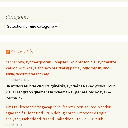
Catégories
Catégories
Actualités
cachanova/synth-explorer: Compiler Explorer for RTL: synthesize
Verilog with Yosys and explore timing paths, logic depth, and
fanin/fanout interactively
17 juillet 2026
Un explorateur de circuits générés/synthétisé avec yosys. Pour
visualiser graphiquement le schema RTL généré par yosys ! —
Permalink
GitHub - lcapossio/fpgacapZero: fcapz: Open-source, vendor-
agnostic full-featured FPGA debug cores. Embedded Logic
analyzer, Embedded I/O and Embedded JTAG-AXI · GitHub
1 juin 2026