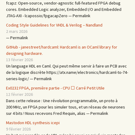
fcapz: Open-source, vendor-agnostic full-featured FPGA debug
cores. Embedded Logic analyzer, Embedded I/O and Embedded
JTAG-AXI - lcapossio/fpgacapZero — Permalink
Coding Style Guidelines for VHDL & Verilog – Nandland
2 mars 2026
— Permalink
GitHub - janestreet/hardcaml: Hardcaml is an OCaml library for
designing hardware.
13 février 2026
Un language HDL en Caml. Qui peut même servir à faire un PCB avec
de la logique discrète https://atx.name/electronics/hardcaml-to-74-
series-logic/ — Permalink
Ex0232 FPGA, première partie - CPU ⬜ Carré Petit Utile
12 février 2026
Dans cette release : Une révolution programmable, un proto à
200 MHz, un FPGA pour les simuler tous, et un réseau de neurones
sur 4 bits ! Nous recevons Fred Requin, alias — Permalink
Mastodon HDL synthesis icepi
9 février 2026