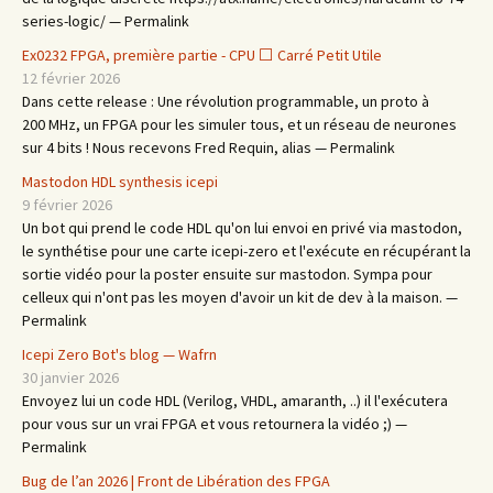
series-logic/ — Permalink
Ex0232 FPGA, première partie - CPU ⬜ Carré Petit Utile
12 février 2026
Dans cette release : Une révolution programmable, un proto à
200 MHz, un FPGA pour les simuler tous, et un réseau de neurones
sur 4 bits ! Nous recevons Fred Requin, alias — Permalink
Mastodon HDL synthesis icepi
9 février 2026
Un bot qui prend le code HDL qu'on lui envoi en privé via mastodon,
le synthétise pour une carte icepi-zero et l'exécute en récupérant la
sortie vidéo pour la poster ensuite sur mastodon. Sympa pour
celleux qui n'ont pas les moyen d'avoir un kit de dev à la maison. —
Permalink
Icepi Zero Bot's blog — Wafrn
30 janvier 2026
Envoyez lui un code HDL (Verilog, VHDL, amaranth, ..) il l'exécutera
pour vous sur un vrai FPGA et vous retournera la vidéo ;) —
Permalink
Bug de l’an 2026 | Front de Libération des FPGA