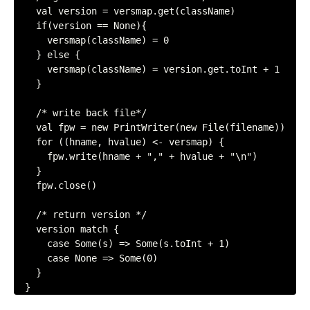
    val version = versmap.get(className)

    if(version == None){

      versmap(className) = 0

    } else {

      versmap(className) = version.get.toInt + 1

    }

    /* write back file*/

    val fpw = new PrintWriter(new File(filename))

    for ((hname, hvalue) <- versmap) {

      fpw.write(hname + "," + hvalue + "\n")

    }

    fpw.close()

    /* return version */

    version match {

      case Some(s) => Some(s.toInt + 1)

      case None => Some(0)

    }

  }