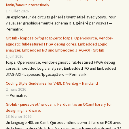
fanin/fanout interactively
17 juillet 2026
Un explorateur de circuits générés/synthétisé avec yosys. Pour
visualiser graphiquement le schema RTL généré par yosys ! —
Permalink
GitHub - lcapossio/fpgacapZero: fcapz: Open-source, vendor-
agnostic full-featured FPGA debug cores. Embedded Logic
analyzer, Embedded I/O and Embedded JTAG-AXI · GitHub
1 juin 2026
fcapz: Open-source, vendor-agnostic full-featured FPGA debug
cores. Embedded Logic analyzer, Embedded I/O and Embedded
JTAG-AXI - lcapossio/fpgacapZero — Permalink
Coding Style Guidelines for VHDL & Verilog – Nandland
2 mars 2026
— Permalink
GitHub - janestreet/hardcaml: Hardcaml is an OCaml library for
designing hardware.
13 février 2026
Un language HDL en Caml. Qui peut même servir à faire un PCB avec
de la logique discrète https://atx.name/electronics/hardcaml-to-74-