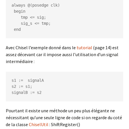
always @(posedge clk)

 begin

    tmp <= sig;

    sig_s <= tmp;

Avec Chisel l’exemple donné dans le
tutorial
(page 14) est
assez décevant car il impose aussi l’utilisation d’un signal
intermédiaire :
s1 :=  signalA

s2 := s1;

Pourtant il existe une méthode un peu plus élégante ne
nécessitant qu’une seule ligne de code si on regarde du coté
de la classe
ChiselUtil
: ShiftRegister()