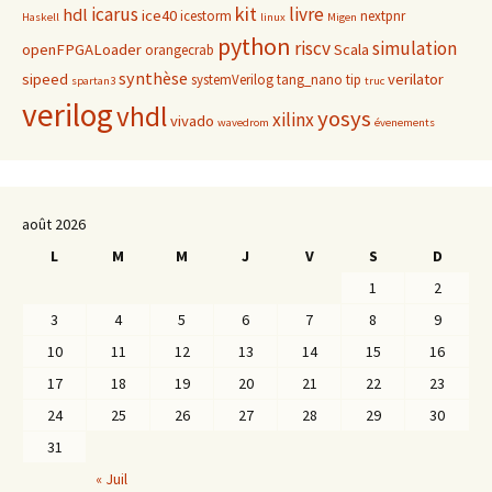
kit
icarus
livre
hdl
ice40
icestorm
nextpnr
Haskell
linux
Migen
python
riscv
simulation
openFPGALoader
Scala
orangecrab
synthèse
sipeed
verilator
systemVerilog
tang_nano
tip
spartan3
truc
verilog
vhdl
yosys
xilinx
vivado
wavedrom
évenements
août 2026
L
M
M
J
V
S
D
1
2
3
4
5
6
7
8
9
10
11
12
13
14
15
16
17
18
19
20
21
22
23
24
25
26
27
28
29
30
31
« Juil