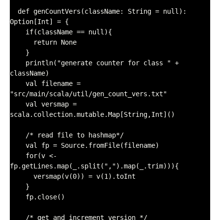
  def genCountVers(className: String = null): 
Option[Int] = {

    if(className == null){

      return None

    }

    println("generate counter for class " + 
className)

    val filename = 
"src/main/scala/util/gen_count_vers.txt"

    val versmap = 
scala.collection.mutable.Map[String,Int]()

    /* read file to hashmap*/

    val fp = Source.fromFile(filename)

    for(v <- 
fp.getLines.map(_.split(",").map(_.trim))){

      versmap(v(0)) = v(1).toInt

    }

    fp.close()

    /* get and increment version */
