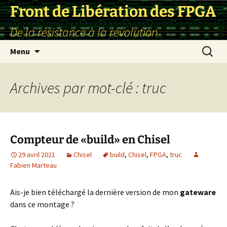
Front de Libération des FPGA
De la résistance à la révolution
Aller
Recherc
Menu
au
contenu
Archives par mot-clé : truc
Compteur de «build» en Chisel
29 avril 2021
Chisel
build
,
Chisel
,
FPGA
,
truc
Fabien Marteau
Ais-je bien téléchargé la dernière version de mon
gateware
dans ce montage ?