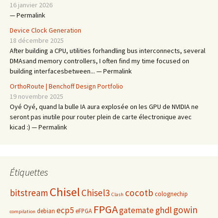
16 janvier 2026
— Permalink
Device Clock Generation
18 décembre 2025
After building a CPU, utilities forhandling bus interconnects, several
DMAsand memory controllers, I often find my time focused on
building interfacesbetween... — Permalink
OrthoRoute | Benchoff Design Portfolio
19 novembre 2025
Oyé Oyé, quand la bulle IA aura explosée on les GPU de NVIDIA ne
seront pas inutile pour router plein de carte électronique avec
kicad :) — Permalink
Étiquettes
Chisel
bitstream
Chisel3
cocotb
colognechip
Clash
FPGA
gowin
ghdl
ecp5
gatemate
debian
eFPGA
compilation