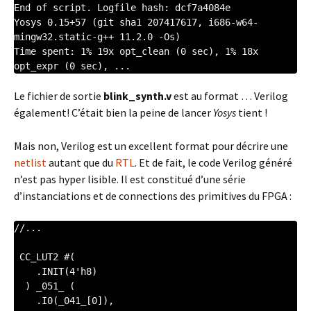
End of script. Logfile hash: dcf7a4084e

Yosys 0.15+57 (git sha1 207417617, i686-w64-
mingw32.static-g++ 11.2.0 -Os)

Time spent: 1% 19x opt_clean (0 sec), 1% 18x 
opt_expr (0 sec), ...
Le fichier de sortie
blink_synth.v
est au format … Verilog
également! C’était bien la peine de lancer
Yosys
tient !
Mais non, Verilog est un excellent format pour décrire une
netlist
autant que du
RTL
. Et de fait, le code Verilog généré
n’est pas hyper lisible. Il est constitué d’une série
d’instanciations et de connections des primitives du FPGA :
//...

 CC_LUT2 #(

    .INIT(4'h8)

  ) _051_ (

    .I0(_041_[0]),
