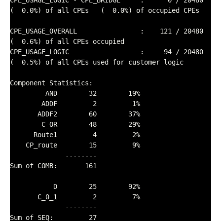
CPE_USAGE_LOGIC - CPE_BRIDGE     :      0 / 20480    
(  0.0%) of all CPEs   (  0.0%) of occupied CPEs

CPE_USAGE_OVERALL                :    121 / 20480    
(  0.6%) of all CPEs occupied

CPE_USAGE_LOGIC                  :     94 / 20480    
(  0.5%) of all CPEs used for customer logic

Component Statistics:

         AND        32        19%

        ADDF         2         1%

       ADDF2        60        37%

        C_OR        48        29%

      Route1         4         2%

    CP_route        15         9%

              --------

Sum of COMB:       161

           D        25        92%

       C_0_1         2         7%

              --------

Sum of SEQ:         27
