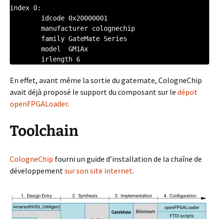
index 0:

	idcode 0x20000001

	manufacturer colognechip

	family GateMate Series

	model  GM1Ax

	irlength 6
En effet, avant même la sortie du gatemate, CologneChip
avait déjà proposé le support du composant sur le
dépot
openFPGALoader
.
Toolchain
CologneChip
fourni un guide d’installation de la chaîne de
développement
sur son site internet
.