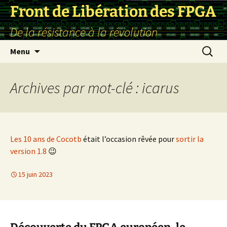
Front de Libération des FPGA
De la résistance à la révolution
Aller
Recherc
Menu
au
contenu
Archives par mot-clé : icarus
Les 10 ans de Cocotb
était l’occasion rêvée pour
sortir la
version 1.8
😉
15 juin 2023