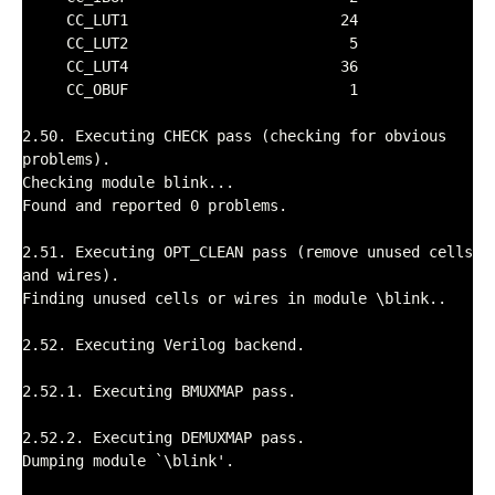
     CC_LUT1                        24

     CC_LUT2                         5

     CC_LUT4                        36

     CC_OBUF                         1

2.50. Executing CHECK pass (checking for obvious 
problems).

Checking module blink...

Found and reported 0 problems.

2.51. Executing OPT_CLEAN pass (remove unused cells 
and wires).

Finding unused cells or wires in module \blink..

2.52. Executing Verilog backend.

2.52.1. Executing BMUXMAP pass.

2.52.2. Executing DEMUXMAP pass.

Dumping module `\blink'.
