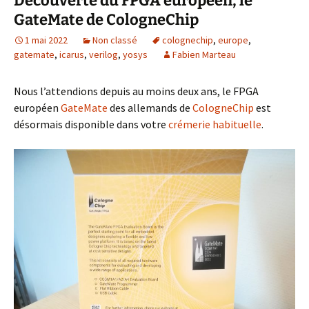
Découverte du FPGA européen, le
GateMate de CologneChip
1 mai 2022
Non classé
colognechip
,
europe
,
gatemate
,
icarus
,
verilog
,
yosys
Fabien Marteau
Nous l’attendions depuis au moins deux ans, le FPGA
européen
GateMate
des allemands de
CologneChip
est
désormais disponible dans votre
crémerie habituelle
.