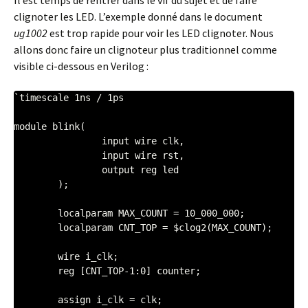
Il est temps de rentrer dans le vif du sujet et de faire
clignoter les LED. L’exemple donné dans le document
ug1002
est trop rapide pour voir les LED clignoter. Nous
allons donc faire un clignoteur plus traditionnel comme
visible ci-dessous en Verilog :
`timescale 1ns / 1ps

module blink(

		input wire clk,

		input wire rst,

		output reg led

	);

	localparam MAX_COUNT = 10_000_000;

	localparam CNT_TOP = $clog2(MAX_COUNT);

	wire i_clk;

	reg [CNT_TOP-1:0] counter;

	assign i_clk = clk;
