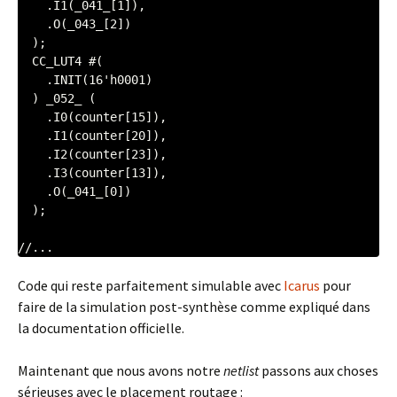
    .I1(_041_[1]),

    .O(_043_[2])

  );

  CC_LUT4 #(

    .INIT(16'h0001)

  ) _052_ (

    .I0(counter[15]),

    .I1(counter[20]),

    .I2(counter[23]),

    .I3(counter[13]),

    .O(_041_[0])

  );

//...
Code qui reste parfaitement simulable avec
Icarus
pour
faire de la simulation post-synthèse comme expliqué dans
la documentation officielle.
Maintenant que nous avons notre
netlist
passons aux choses
sérieuses avec le placement routage :