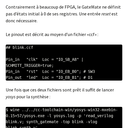
Contrairement à beaucoup de FPGA, le GateMate ne définit
pas d’états initial à 0 de ses registres. Une entrée
reset
est
donc nécessaire.
Le pinout est décrit au moyen d’un fichier «ccf» :
## blink.ccf

Pin_in   "clk"  Loc = "IO_SB_A8" | 
SCHMITT_TRIGGER=true;

Pin_in   "rst"  Loc = "IO_EB_B0"; # SW3

Pin_out  "led"  Loc = "IO_EB_B1"; # D1
Une fois que ces deux fichiers sont prêt il suffit de lancer
yosys
pour la synthèse :
$ wine ../../cc-toolchain-win/yosys-win32-mxebin-
0.15+57/yosys.exe -l yosys.log -p 'read_verilog 
blink.v; synth_gatemate -top blink -vlog 
blink_synth.v'