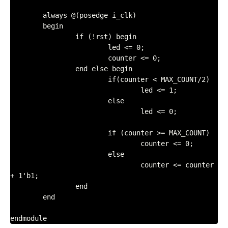
	always @(posedge i_clk)

	begin

		if (!rst) begin

			led <= 0;

			counter <= 0;

		end else begin

			if(counter < MAX_COUNT/2)

				led <= 1;

			else

				led <= 0;

			if (counter >= MAX_COUNT)

				counter <= 0;

			else

				counter <= counter 
+ 1'b1;

		end

	end

endmodule