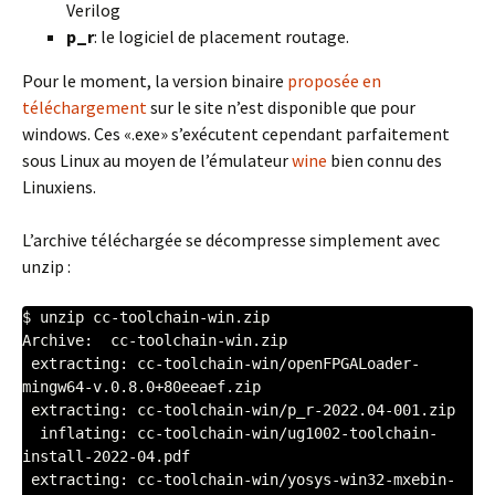
Verilog
p_r
: le logiciel de placement routage.
Pour le moment, la version binaire
proposée en
téléchargement
sur le site n’est disponible que pour
windows. Ces «.exe» s’exécutent cependant parfaitement
sous Linux au moyen de l’émulateur
wine
bien connu des
Linuxiens.
L’archive téléchargée se décompresse simplement avec
unzip :
$ unzip cc-toolchain-win.zip 

Archive:  cc-toolchain-win.zip

 extracting: cc-toolchain-win/openFPGALoader-
mingw64-v.0.8.0+80eeaef.zip  

 extracting: cc-toolchain-win/p_r-2022.04-001.zip  

  inflating: cc-toolchain-win/ug1002-toolchain-
install-2022-04.pdf  

 extracting: cc-toolchain-win/yosys-win32-mxebin-