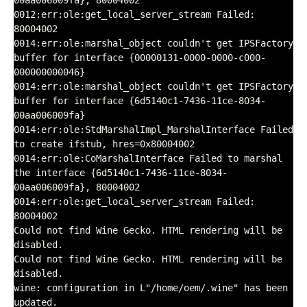
00aa006009fa}, 80004002

0012:err:ole:get_local_server_stream Failed: 
80004002

0014:err:ole:marshal_object couldn't get IPSFactory 
buffer for interface {00000131-0000-0000-c000-
000000000046}

0014:err:ole:marshal_object couldn't get IPSFactory 
buffer for interface {6d5140c1-7436-11ce-8034-
00aa006009fa}

0014:err:ole:StdMarshalImpl_MarshalInterface Failed 
to create ifstub, hres=0x80004002

0014:err:ole:CoMarshalInterface Failed to marshal 
the interface {6d5140c1-7436-11ce-8034-
00aa006009fa}, 80004002

0014:err:ole:get_local_server_stream Failed: 
80004002

Could not find Wine Gecko. HTML rendering will be 
disabled.

Could not find Wine Gecko. HTML rendering will be 
disabled.

wine: configuration in L"/home/oem/.wine" has been 