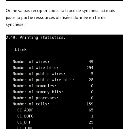
On ne va pas recopier toute la trace de synthèse ici mais
juste la partie ressources utilisées donnée en fin de
synthèse :
2.49. Printing statistics.

=== blink ===

   Number of wires:                 49

   Number of wire bits:            294

   Number of public wires:           5

   Number of public wire bits:      28

   Number of memories:               0

   Number of memory bits:            0

   Number of processes:              0

   Number of cells:                159

     CC_ADDF                        65

     CC_BUFG                         1

     CC_DFF                         25

     CC_IBUF                         2
