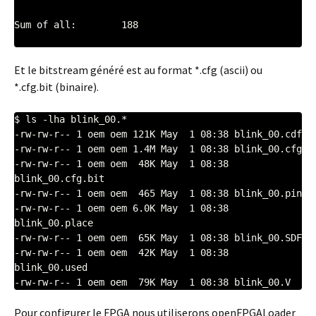
Sum of all:        188

Et le bitstream généré est au format *.cfg (ascii) ou
*.cfg.bit (binaire).
$ ls -lha blink_00.*

-rw-rw-r-- 1 oem oem 121K May  1 08:38 blink_00.cdf

-rw-rw-r-- 1 oem oem 1.4M May  1 08:38 blink_00.cfg

-rw-rw-r-- 1 oem oem  48K May  1 08:38 
blink_00.cfg.bit

-rw-rw-r-- 1 oem oem  465 May  1 08:38 blink_00.pin

-rw-rw-r-- 1 oem oem 6.0K May  1 08:38 
blink_00.place

-rw-rw-r-- 1 oem oem  65K May  1 08:38 blink_00.SDF

-rw-rw-r-- 1 oem oem  42K May  1 08:38 
blink_00.used

Pour configurer le FPGA nous utiliserons openFPGALoader