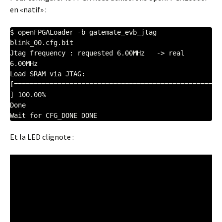
en «natif» :
$ openFPGALoader -b gatemate_evb_jtag 
blink_00.cfg.bit

Jtag frequency : requested 6.00MHz   -> real 
6.00MHz  

Load SRAM via JTAG: 
[==================================================
] 100.00%

Done

Et la LED clignote :