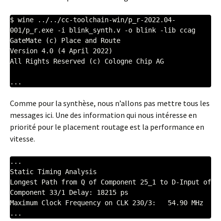
$ wine ../../cc-toolchain-win/p_r-2022.04-
001/p_r.exe -i blink_synth.v -o blink -lib ccag

GateMate (c) Place and Route

Version 4.0 (4 April 2022)

All Rights Reserved (c) Cologne Chip AG

...
Comme pour la synthèse, nous n’allons pas mettre tous les
messages ici. Une des information qui nous intéresse en
priorité pour le placement routage est la performance en
vitesse.
...

Static Timing Analysis

Longest Path from Q of Component 25_1 to D-Input of 
Component 33/1 Delay: 18215 ps

Maximum Clock Frequency on CLK 230/3:   54.90 MHz

...