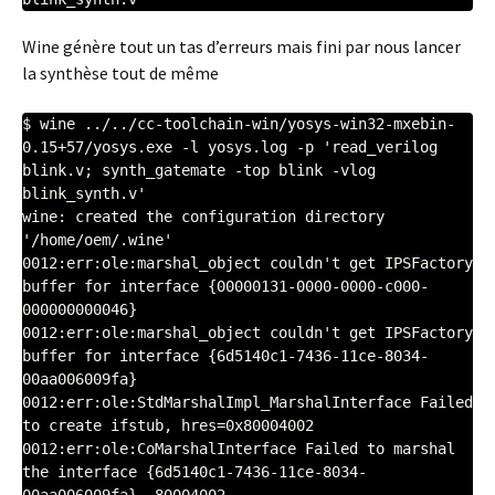
Wine génère tout un tas d’erreurs mais fini par nous lancer
la synthèse tout de même
$ wine ../../cc-toolchain-win/yosys-win32-mxebin-
0.15+57/yosys.exe -l yosys.log -p 'read_verilog 
blink.v; synth_gatemate -top blink -vlog 
blink_synth.v'

wine: created the configuration directory 
'/home/oem/.wine'

0012:err:ole:marshal_object couldn't get IPSFactory 
buffer for interface {00000131-0000-0000-c000-
000000000046}

0012:err:ole:marshal_object couldn't get IPSFactory 
buffer for interface {6d5140c1-7436-11ce-8034-
00aa006009fa}

0012:err:ole:StdMarshalImpl_MarshalInterface Failed 
to create ifstub, hres=0x80004002

0012:err:ole:CoMarshalInterface Failed to marshal 
the interface {6d5140c1-7436-11ce-8034-