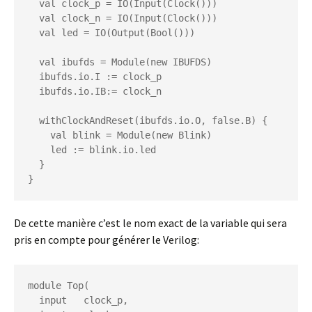
  val clock_p = IO(Input(Clock()))

  val clock_n = IO(Input(Clock()))

  val led = IO(Output(Bool()))

  val ibufds = Module(new IBUFDS)

  ibufds.io.I := clock_p

  ibufds.io.IB:= clock_n

  withClockAndReset(ibufds.io.O, false.B) {

    val blink = Module(new Blink)

    led := blink.io.led

  }

}
De cette manière c’est le nom exact de la variable qui sera
pris en compte pour générer le Verilog:
module Top(

  input   clock_p,
