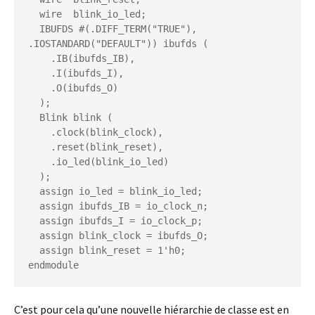
  wire  blink_io_led;

  IBUFDS #(.DIFF_TERM("TRUE"), 
.IOSTANDARD("DEFAULT")) ibufds (

    .IB(ibufds_IB),

    .I(ibufds_I),

    .O(ibufds_O)

  );

  Blink blink (

    .clock(blink_clock),

    .reset(blink_reset),

    .io_led(blink_io_led)

  );

  assign io_led = blink_io_led;

  assign ibufds_IB = io_clock_n;

  assign ibufds_I = io_clock_p;

  assign blink_clock = ibufds_O;

  assign blink_reset = 1'h0;

endmodule
C’est pour cela qu’une nouvelle hiérarchie de classe est en