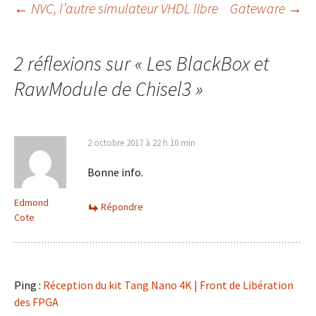
Navigation
←
NVC, l’autre simulateur VHDL libre
Gateware
→
des
2 réflexions sur «
Les BlackBox et
RawModule de Chisel3
»
articles
2 octobre 2017 à 22 h 10 min
Bonne info.
Edmond
Répondre
Cote
Ping :
Réception du kit Tang Nano 4K | Front de Libération
des FPGA