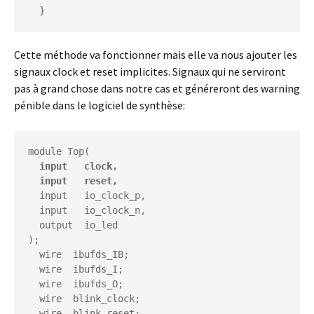
Cette méthode va fonctionner mais elle va nous ajouter les
signaux clock et reset implicites. Signaux qui ne serviront
pas à grand chose dans notre cas et généreront des warning
pénible dans le logiciel de synthèse:
  input   clock,
  input   reset,
  input   io_clock_p,

  input   io_clock_n,

  output  io_led

);

  wire  ibufds_IB;

  wire  ibufds_I;

  wire  ibufds_O;

  wire  blink_clock;

  wire  blink_reset;
