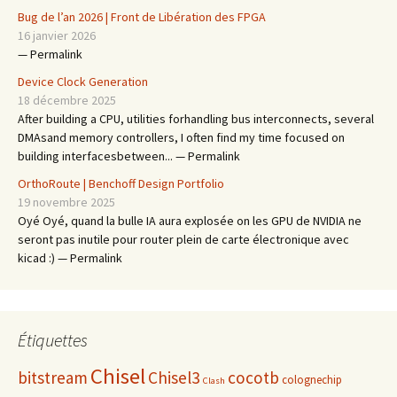
Bug de l’an 2026 | Front de Libération des FPGA
16 janvier 2026
— Permalink
Device Clock Generation
18 décembre 2025
After building a CPU, utilities forhandling bus interconnects, several
DMAsand memory controllers, I often find my time focused on
building interfacesbetween... — Permalink
OrthoRoute | Benchoff Design Portfolio
19 novembre 2025
Oyé Oyé, quand la bulle IA aura explosée on les GPU de NVIDIA ne
seront pas inutile pour router plein de carte électronique avec
kicad :) — Permalink
Étiquettes
Chisel
bitstream
Chisel3
cocotb
colognechip
Clash