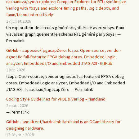
cachanova/synth-explorer: Compiler Explorer for RTL: synthesize
Verilog with Yosys and explore timing paths, logic depth, and
fanin/fanout interactively
17 juillet 2026
Un explorateur de circuits générés/synthétisé avec yosys. Pour
visualiser graphiquement le schema RTL généré par yosys ! —
Permalink
GitHub - lcapossio/fpgacapZero: fcapz: Open-source, vendor-
agnostic full-featured FPGA debug cores. Embedded Logic
analyzer, Embedded I/O and Embedded JTAG-AXI · GitHub
1 juin 2026
fcapz: Open-source, vendor-agnostic full-featured FPGA debug
cores. Embedded Logic analyzer, Embedded I/O and Embedded
JTAG-AXI - lcapossio/fpgacapZero — Permalink
Coding Style Guidelines for VHDL & Verilog – Nandland
2 mars 2026
— Permalink
GitHub - janestreet/hardcaml: Hardcaml is an OCaml library for
designing hardware.
13 février 2026