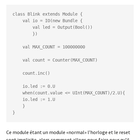
class Blink extends Module {

    val io = IO(new Bundle {

        val led = Output(Bool())

        })

    val MAX_COUNT = 100000000

    val count = Counter(MAX_COUNT)

    count.inc()

    io.led := 0.U

    when(count.value <= UInt(MAX_COUNT)/2.U){

    io.led := 1.U

    }

}
Ce module étant un module «normal» l’horloge et le reset
sont implicite, alors comment allons nous faire pour qu’il