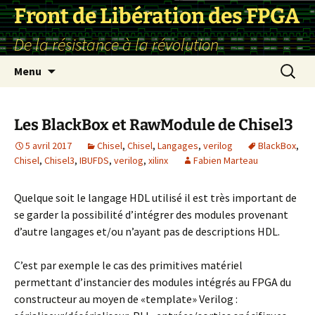
Front de Libération des FPGA
De la résistance à la révolution
Aller
Recherc
Menu
au
contenu
Les BlackBox et RawModule de Chisel3
5 avril 2017
Chisel
,
Chisel
,
Langages
,
verilog
BlackBox
,
Chisel
,
Chisel3
,
IBUFDS
,
verilog
,
xilinx
Fabien Marteau
Quelque soit le langage HDL utilisé il est très important de
se garder la possibilité d’intégrer des modules provenant
d’autre langages et/ou n’ayant pas de descriptions HDL.
C’est par exemple le cas des primitives matériel
permettant d’instancier des modules intégrés au FPGA du
constructeur au moyen de «template» Verilog :