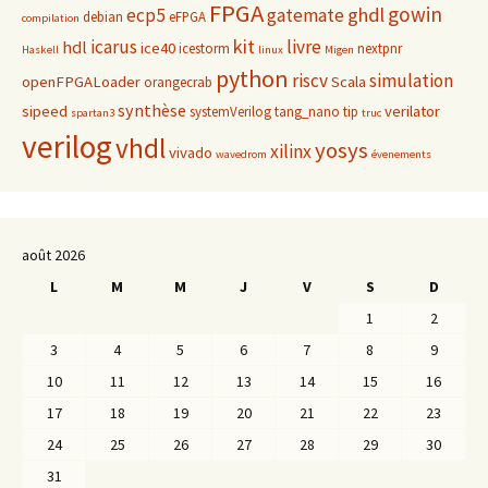
FPGA
gowin
ghdl
ecp5
gatemate
debian
eFPGA
compilation
kit
icarus
livre
hdl
ice40
icestorm
nextpnr
Haskell
linux
Migen
python
riscv
simulation
openFPGALoader
Scala
orangecrab
synthèse
sipeed
verilator
systemVerilog
tang_nano
tip
spartan3
truc
verilog
vhdl
yosys
xilinx
vivado
wavedrom
évenements
août 2026
L
M
M
J
V
S
D
1
2
3
4
5
6
7
8
9
10
11
12
13
14
15
16
17
18
19
20
21
22
23
24
25
26
27
28
29
30
31