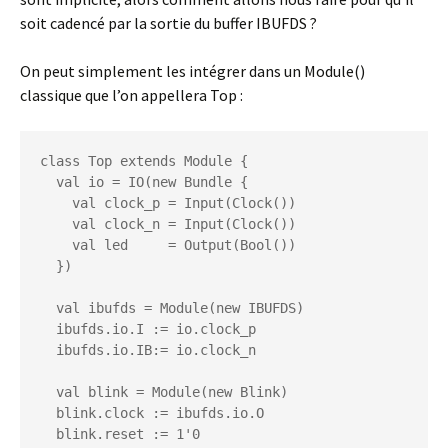
soit cadencé par la sortie du buffer IBUFDS ?
On peut simplement les intégrer dans un Module()
classique que l’on appellera Top :
class Top extends Module {

  val io = IO(new Bundle {

    val clock_p = Input(Clock())

    val clock_n = Input(Clock())

    val led     = Output(Bool())

  })

  val ibufds = Module(new IBUFDS)

  ibufds.io.I := io.clock_p

  ibufds.io.IB:= io.clock_n

  val blink = Module(new Blink)

  blink.clock := ibufds.io.O

  blink.reset := 1'0
