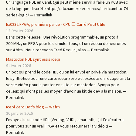
Un language HDL en Caml. Qui peut même servir à faire un PCB avec
de la logique discrète https://atx.name/electronics/hardcaml-to-74-
series-logic/ — Permalink
Ex0232 FPGA, première partie - CPU ⬜ Carré Petit Utile
12 février 2026
Dans cette release : Une révolution programmable, un proto à
200 MHz, un FPGA pour les simuler tous, et un réseau de neurones
sur 4 bits ! Nous recevons Fred Requin, alias — Permalink
Mastodon HDL synthesis icepi
9 février 2026
Un bot qui prend le code HDL qu'on lui envoi en privé via mastodon,
le synthétise pour une carte icepi-zero et l'exécute en récupérant la
sortie vidéo pour la poster ensuite sur mastodon. Sympa pour
celleux qui n'ont pas les moyen d'avoir un kit de dev à la maison. —
Permalink
Icepi Zero Bot's blog — Wafrn
30 janvier 2026
Envoyez lui un code HDL (Verilog, VHDL, amaranth, ..) il l'exécutera
pour vous sur un vrai FPGA et vous retournera la vidéo ;) —
Permalink