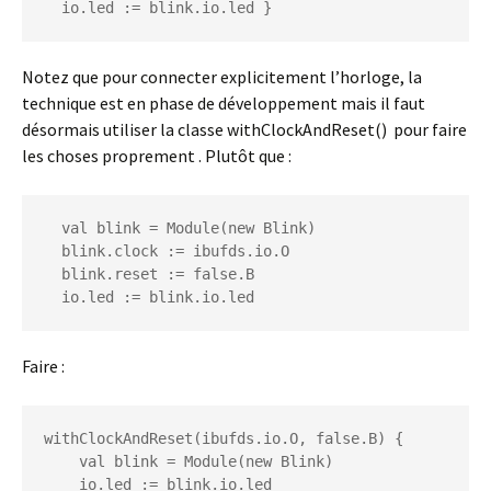
  io.led := blink.io.led }
Notez que pour connecter explicitement l’horloge, la
technique est en phase de développement mais il faut
désormais utiliser la classe withClockAndReset() pour faire
les choses proprement . Plutôt que :
  val blink = Module(new Blink)

  blink.clock := ibufds.io.O

  blink.reset := false.B

Faire :
withClockAndReset(ibufds.io.O, false.B) {

    val blink = Module(new Blink)

    io.led := blink.io.led
