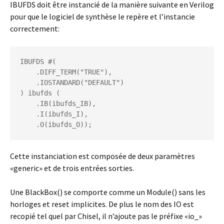
IBUFDS doit être instancié de la manière suivante en Verilog
pour que le logiciel de synthèse le repère et l’instancie
correctement:
IBUFDS #(

    .DIFF_TERM("TRUE"),

    .IOSTANDARD("DEFAULT")

) ibufds (

    .IB(ibufds_IB),

    .I(ibufds_I),

Cette instanciation est composée de deux paramètres
«generic» et de trois entrées sorties.
Une BlackBox() se comporte comme un Module() sans les
horloges et reset implicites. De plus le nom des IO est
recopié tel quel par Chisel, il n’ajoute pas le préfixe «io_»