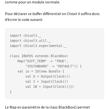
comme pour un module normale.
Pour déclarer ce buffer différentiel en Chisel il suffira donc
d’écrire le code suivant:
import chisel3._

import chisel3.util._

import chisel3.experimental._

class IBUFDS extends BlackBox(

    Map("DIFF_TERM" -> "TRUE",

        "IOSTANDARD" -> "DEFAULT")) {

    val io = IO(new Bundle {

        val O = Output(Clock())

        val I = Input(Clock())

        val IB = Input(Clock())})

}
Le Map en paramètre de la class BlackBox() permet