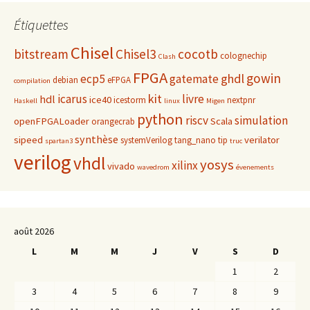
Étiquettes
Chisel
bitstream
Chisel3
cocotb
colognechip
Clash
FPGA
gowin
ghdl
ecp5
gatemate
debian
eFPGA
compilation
kit
icarus
livre
hdl
ice40
icestorm
nextpnr
Haskell
linux
Migen
python
riscv
simulation
openFPGALoader
Scala
orangecrab
synthèse
sipeed
verilator
systemVerilog
tang_nano
tip
spartan3
truc
verilog
vhdl
yosys
xilinx
vivado
wavedrom
évenements
août 2026
L
M
M
J
V
S
D
1
2
3
4
5
6
7
8
9