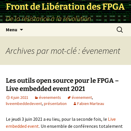
Front de Libération des FPGA
De la résistance à la révolution
Aller
Recherc
Menu
au
contenu
Archives par mot-clé : évenement
Les outils open source pour le FPGA –
Live embedded event 2021
4 juin 2021
évenements
évenement
,
liveembeddedevent
,
présentation
Fabien Marteau
Le jeudi 3 juin 2021 a eu lieu, pour la seconde fois, le
Live
embedded event
. Un ensemble de conférences totalement