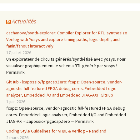
Actualités
cachanova/synth-explorer: Compiler Explorer for RTL: synthesize
Verilog with Yosys and explore timing paths, logic depth, and
fanin/fanout interactively
17 juillet 2026
Un explorateur de circuits générés/synthétisé avec yosys. Pour
visualiser graphiquement le schema RTL généré par yosys ! —
Permalink
GitHub - lcapossio/fpgacapZero: fcapz: Open-source, vendor-
agnostic full-featured FPGA debug cores. Embedded Logic
analyzer, Embedded I/O and Embedded JTAG-AXI · GitHub
1 juin 2026
fcapz: Open-source, vendor-agnostic full-featured FPGA debug
cores. Embedded Logic analyzer, Embedded I/O and Embedded
JTAG-AXI - lcapossio/fpgacapZero — Permalink
Coding Style Guidelines for VHDL & Verilog – Nandland
2 mars 2026