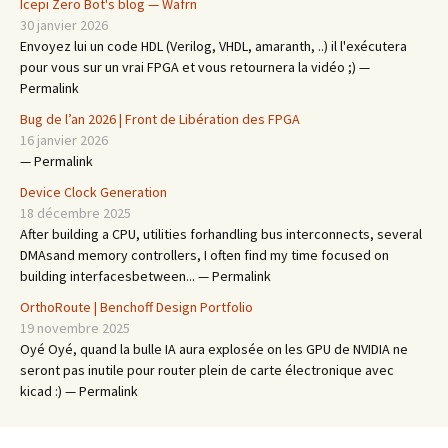
Icepi Zero Bot's blog — Wafrn
30 janvier 2026
Envoyez lui un code HDL (Verilog, VHDL, amaranth, ..) il l'exécutera
pour vous sur un vrai FPGA et vous retournera la vidéo ;) —
Permalink
Bug de l’an 2026 | Front de Libération des FPGA
16 janvier 2026
— Permalink
Device Clock Generation
18 décembre 2025
After building a CPU, utilities forhandling bus interconnects, several
DMAsand memory controllers, I often find my time focused on
building interfacesbetween... — Permalink
OrthoRoute | Benchoff Design Portfolio
19 novembre 2025
Oyé Oyé, quand la bulle IA aura explosée on les GPU de NVIDIA ne
seront pas inutile pour router plein de carte électronique avec
kicad :) — Permalink