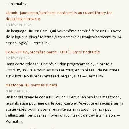
— Permalink
GitHub - janestreet/hardcaml: Hardcaml is an OCaml library for
designing hardware.
13 février 2026
Un language HDL en Caml. Qui peut même servir à faire un PCB avec
de la logique discrète https://atx.name/electronics/hardcaml-to-74-
series-logic/ — Permalink
Ex0232 FPGA, première partie - CPU ⬜ Carré Petit Utile
12 février 2026
Dans cette release : Une révolution programmable, un proto à
200 MHz, un FPGA pour les simuler tous, et un réseau de neurones
sur 4 bits ! Nous recevons Fred Requin, alias — Permalink
Mastodon HDL synthesis icepi
9 février 2026
Un bot qui prend le code HDL qu'on lui envoi en privé via mastodon,
le synthétise pour une carte icepi-zero et l'exécute en récupérant la
sortie vidéo pour la poster ensuite sur mastodon. Sympa pour
celleux qui n'ont pas les moyen d'avoir un kit de dev à la maison. —
Permalink