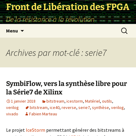
Front de Libération des FPGA
De la résistance à la révolution
Aller
Recherc
Menu
au
contenu
Archives par mot-clé : serie7
SymbiFlow, vers la synthèse libre pour
la Série7 de Xilinx
1 janvier 2018
bitstream
,
icestorm
,
Matériel
,
outils
,
verilog
bitstream
,
ice40
,
reverse
,
serie7
,
synthèse
,
verilog
,
vivado
Fabien Marteau
Le projet
IceStorm
permettant générer des bitstreams à