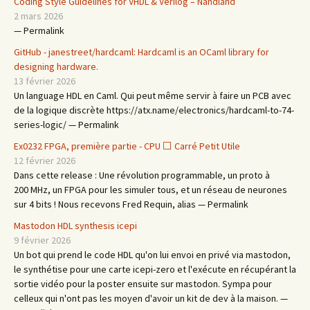
Coding Style Guidelines for VHDL & Verilog – Nandland
2 mars 2026
— Permalink
GitHub - janestreet/hardcaml: Hardcaml is an OCaml library for
designing hardware.
13 février 2026
Un language HDL en Caml. Qui peut même servir à faire un PCB avec
de la logique discrète https://atx.name/electronics/hardcaml-to-74-
series-logic/ — Permalink
Ex0232 FPGA, première partie - CPU ⬜ Carré Petit Utile
12 février 2026
Dans cette release : Une révolution programmable, un proto à
200 MHz, un FPGA pour les simuler tous, et un réseau de neurones
sur 4 bits ! Nous recevons Fred Requin, alias — Permalink
Mastodon HDL synthesis icepi
9 février 2026
Un bot qui prend le code HDL qu'on lui envoi en privé via mastodon,
le synthétise pour une carte icepi-zero et l'exécute en récupérant la
sortie vidéo pour la poster ensuite sur mastodon. Sympa pour
celleux qui n'ont pas les moyen d'avoir un kit de dev à la maison. —