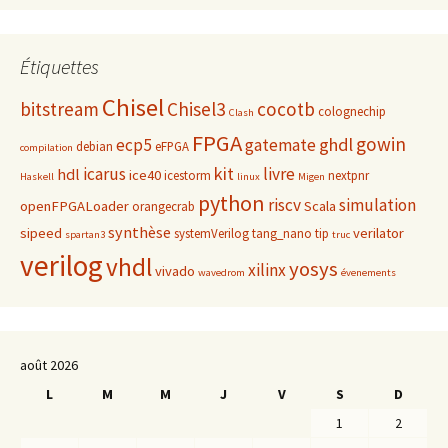
Étiquettes
Chisel
bitstream
Chisel3
cocotb
colognechip
Clash
FPGA
gowin
ghdl
ecp5
gatemate
debian
eFPGA
compilation
kit
icarus
livre
hdl
ice40
icestorm
nextpnr
Haskell
linux
Migen
python
riscv
simulation
openFPGALoader
Scala
orangecrab
synthèse
sipeed
verilator
systemVerilog
tang_nano
tip
spartan3
truc
verilog
vhdl
yosys
xilinx
vivado
wavedrom
évenements
août 2026
L
M
M
J
V
S
D
1
2