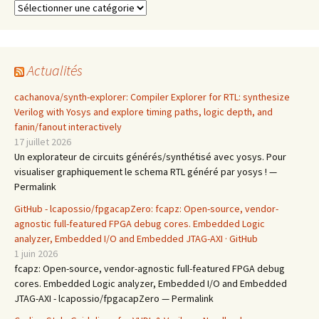
Catégories
Actualités
cachanova/synth-explorer: Compiler Explorer for RTL: synthesize
Verilog with Yosys and explore timing paths, logic depth, and
fanin/fanout interactively
17 juillet 2026
Un explorateur de circuits générés/synthétisé avec yosys. Pour
visualiser graphiquement le schema RTL généré par yosys ! —
Permalink
GitHub - lcapossio/fpgacapZero: fcapz: Open-source, vendor-
agnostic full-featured FPGA debug cores. Embedded Logic
analyzer, Embedded I/O and Embedded JTAG-AXI · GitHub
1 juin 2026
fcapz: Open-source, vendor-agnostic full-featured FPGA debug
cores. Embedded Logic analyzer, Embedded I/O and Embedded
JTAG-AXI - lcapossio/fpgacapZero — Permalink