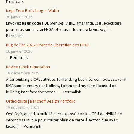
Permalink
Icepi Zero Bot's blog — Wafrn
30 janvier 2026
Envoyez lui un code HDL (Verilog, VHDL, amaranth, ..) il l'exécutera
pour vous sur un vrai FPGA et vous retournera la vidéo ;) —
Permalink
Bug de l’an 2026 | Front de Libération des FPGA
16 janvier 2026
— Permalink
Device Clock Generation
18 décembre 2025
After building a CPU, utilities forhandling bus interconnects, several
DMAsand memory controllers, I often find my time focused on
building interfacesbetween... — Permalink
OrthoRoute | Benchoff Design Portfolio
19 novembre 2025
Oyé Oyé, quand la bulle IA aura explosée on les GPU de NVIDIA ne
seront pas inutile pour router plein de carte électronique avec
kicad :) — Permalink