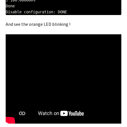
Done

Disable configuration: DONE
And see the orange LED blinking !