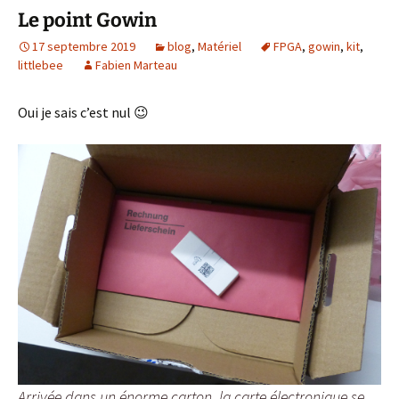
Le point Gowin
17 septembre 2019
blog
,
Matériel
FPGA
,
gowin
,
kit
,
littlebee
Fabien Marteau
Oui je sais c’est nul 😉
Arrivée dans un énorme carton, la carte électronique se