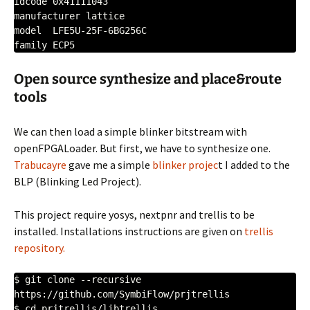
idcode 0x41111043

manufacturer lattice

model  LFE5U-25F-6BG256C

Open source synthesize and place&route
tools
We can then load a simple blinker bitstream with
openFPGALoader. But first, we have to synthesize one.
Trabucayre
gave me a simple
blinker projec
t I added to the
BLP (Blinking Led Project).
This project require yosys, nextpnr and trellis to be
installed. Installations instructions are given on
trellis
repository.
$ git clone --recursive 
https://github.com/SymbiFlow/prjtrellis

$ cd prjtrellis/libtrellis
