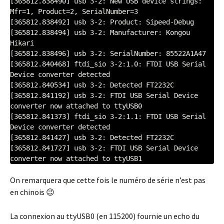
[365812.838490] usb 3-2: New USB device strings: 
Mfr=1, Product=2, SerialNumber=3

[365812.838492] usb 3-2: Product: Sipeed-Debug

[365812.838494] usb 3-2: Manufacturer: Kongou 
Hikari

[365812.838496] usb 3-2: SerialNumber: 85522A1A47

[365812.840468] ftdi_sio 3-2:1.0: FTDI USB Serial 
Device converter detected

[365812.840534] usb 3-2: Detected FT2232C

[365812.841192] usb 3-2: FTDI USB Serial Device 
converter now attached to ttyUSB0

[365812.841373] ftdi_sio 3-2:1.1: FTDI USB Serial 
Device converter detected

[365812.841427] usb 3-2: Detected FT2232C

[365812.841727] usb 3-2: FTDI USB Serial Device 
On remarquera que cette fois le numéro de série n’est pas
en chinois 😉
La connexion au ttyUSB0 (en 115200) fournie un echo du