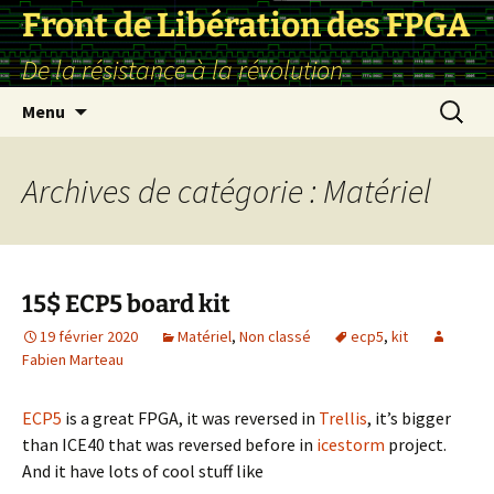
Front de Libération des FPGA
De la résistance à la révolution
Aller
Recherc
Menu
au
contenu
Archives de catégorie : Matériel
15$ ECP5 board kit
19 février 2020
Matériel
,
Non classé
ecp5
,
kit
Fabien Marteau
ECP5
is a great FPGA, it was reversed in
Trellis
, it’s bigger
than ICE40 that was reversed before in
icestorm
project.
And it have lots of cool stuff like