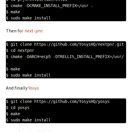
$ cmake -DCMAKE_INSTALL_PREFIX=/usr .

$ make

$ sudo make install
Then fo
r next-pnr
:
$ git clone https://github.com/YosysHQ/nextpnr.git

$ cd nextpnr

$ cmake -DARCH=ecp5 -DTRELLIS_INSTALL_PREFIX=/usr/ 
.

$ make

And finally
Yosys
$ git clone https://github.com/YosysHQ/yosys

$ cd yosys

$ make

$ sudo make install