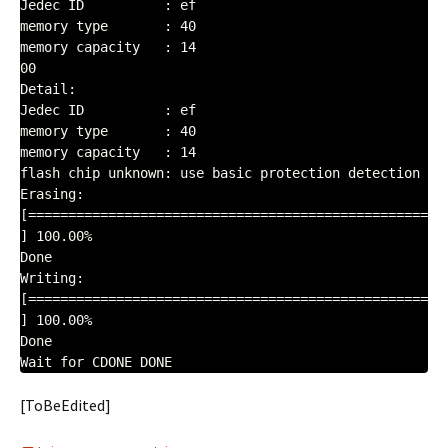
Jedec ID          : ef

memory type       : 40

memory capacity   : 14

00

Detail: 

Jedec ID          : ef

memory type       : 40

memory capacity   : 14

flash chip unknown: use basic protection detection

Erasing: 
[==================================================
] 100.00%

Done

Writing: 
[==================================================
] 100.00%

Done

[ToBeEdited]