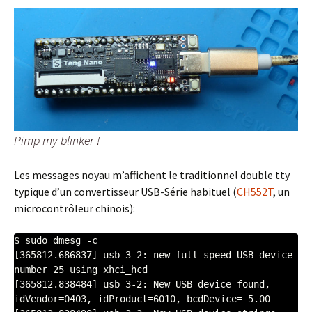
Pimp my blinker !
Les messages noyau m’affichent le traditionnel double tty
typique d’un convertisseur USB-Série habituel (
CH552T
, un
microcontrôleur chinois):
$ sudo dmesg -c

[365812.686837] usb 3-2: new full-speed USB device 
number 25 using xhci_hcd

[365812.838484] usb 3-2: New USB device found, 
idVendor=0403, idProduct=6010, bcdDevice= 5.00
