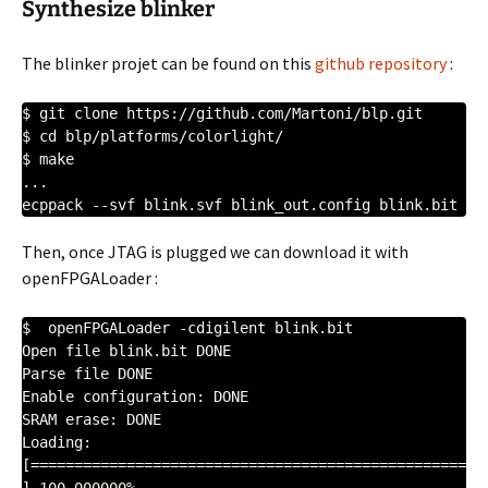
Synthesize blinker
The blinker projet can be found on this
github repository
:
$ git clone https://github.com/Martoni/blp.git

$ cd blp/platforms/colorlight/

$ make

...

ecppack --svf blink.svf blink_out.config blink.bit
Then, once JTAG is plugged we can download it with
openFPGALoader :
$  openFPGALoader -cdigilent blink.bit 

Open file blink.bit DONE

Parse file DONE

Enable configuration: DONE

SRAM erase: DONE

Loading: 
[==================================================
] 100.000000%
