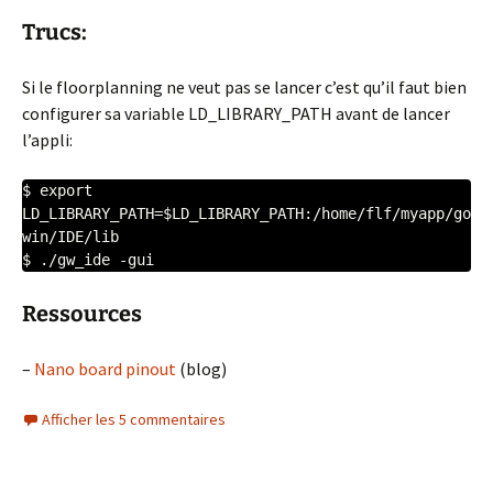
Trucs:
Si le floorplanning ne veut pas se lancer c’est qu’il faut bien
configurer sa variable LD_LIBRARY_PATH avant de lancer
l’appli:
$ export 
LD_LIBRARY_PATH=$LD_LIBRARY_PATH:/home/flf/myapp/go
win/IDE/lib

$ ./gw_ide -gui
Ressources
–
Nano board pinout
(blog)
Afficher les 5 commentaires