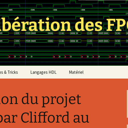
ibération des F
ps & Tricks
Langages HDL
Matériel
Amaranth
Dev kits
ion du projet
Bluespec
Reverse engineering
projects
CDL
ar Clifford au
Cœurs
ge,
Chisel
Fondeurs FPGA