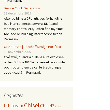
— Permalink
Device Clock Generation
18 décembre 2025
After building a CPU, utilities forhandling
bus interconnects, several DMAsand
memory controllers, I often find my time
focused on building interfacesbetween... —
Permalink
OrthoRoute | Benchoff Design Portfolio
19 novembre 2025
Oyé Oyé, quand la bulle IA aura explosée
on les GPU de NVIDIA ne seront pas inutile
pour router plein de carte électronique
avec kicad :) — Permalink
Étiquettes
Chisel
bitstream
Chisel3
Clash