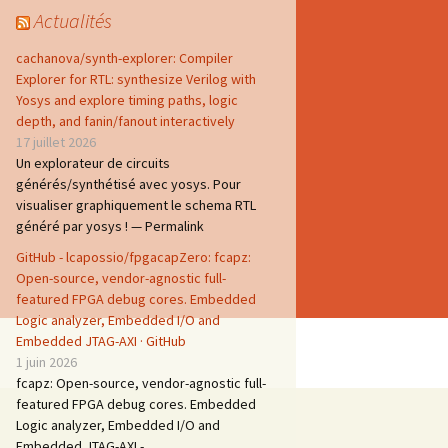
Actualités
cachanova/synth-explorer: Compiler
Explorer for RTL: synthesize Verilog with
Yosys and explore timing paths, logic
depth, and fanin/fanout interactively
17 juillet 2026
Un explorateur de circuits
générés/synthétisé avec yosys. Pour
visualiser graphiquement le schema RTL
généré par yosys ! — Permalink
GitHub - lcapossio/fpgacapZero: fcapz:
Open-source, vendor-agnostic full-
featured FPGA debug cores. Embedded
Logic analyzer, Embedded I/O and
Embedded JTAG-AXI · GitHub
1 juin 2026
fcapz: Open-source, vendor-agnostic full-
featured FPGA debug cores. Embedded
Logic analyzer, Embedded I/O and
Embedded JTAG-AXI -