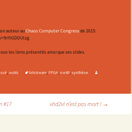
CλaSH
Migen/Litex
son auteur au
Chaos Computer Congress
de 2015:
MyHDL
v=9rYiGDDUIzg
RubyRTL
tous les liens présentés ainsi que ses slides.
Silice
assé
,
outils
bitstream
,
FPGA
,
ice40
,
synthèse
Spade le HDL à la Rust
SpinalHDL
Verilog/SystemVerilog
m #17
vhd2vl n’est pas mort !
→
VHDL