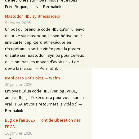
de neurones sur 4 bits ! Nous recevons
Fred Requin, alias — Permalink
Mastodon HDL synthesis icepi
9 février 2026
Un bot qui prend le code HDL qu'on lui envoi
en privé via mastodon, le synthétise pour
une carte icepi-zero et l'exécute en
récupérant la sortie vidéo pour la poster
ensuite sur mastodon. Sympa pour celleux
qui n'ont pas les moyen d'avoir un kit de
dev à la maison. — Permalink
Icepi Zero Bot's blog — Wafrn
30 janvier 2026
Envoyez lui un code HDL (Verilog, VHDL,
amaranth, ..) il l'exécutera pour vous sur un
vrai FPGA et vous retournera la vidéo ;) —
Permalink
Bug de l’an 2026 | Front de Libération des
FPGA
16 janvier 2026