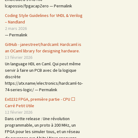
lcapossio/fpgacapZero — Permalink
Coding Style Guidelines for VHDL & Verilog
– Nandland
2 mars 2026
— Permalink
GitHub - janestreet/hardcaml: Hardcaml is
an OCaml library for designing hardware.
13 février 2026
Un language HDL en Caml. Qui peut même
servir à faire un PCB avec de la logique
discrète
https://atx.name/electronics/hardcaml-to-
74-series-logic/ — Permalink
Ex0232 FPGA, première partie - CPU ⬜
Carré Petit Utile
12 février 2026
Dans cette release : Une révolution
programmable, un proto à 200 MHz, un
FPGA pour les simuler tous, et un réseau