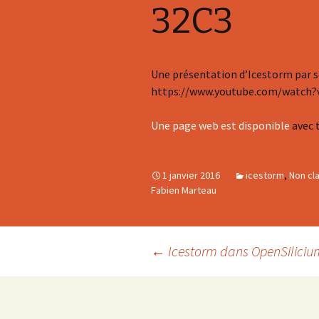
32C3
Synthèse
Une présentation d’Icestorm par 
https://www.youtube.com/watch?
Une page web est disponible
avec 
1 janvier 2016
icestorm
,
Non cl
Fabien Marteau
Navigation
←
Icestorm dans OpenSiliciu
des