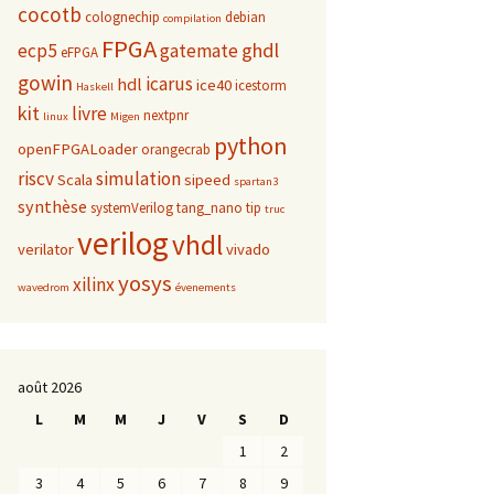
cocotb
colognechip
debian
compilation
FPGA
ghdl
ecp5
gatemate
eFPGA
gowin
icarus
hdl
ice40
icestorm
Haskell
kit
livre
nextpnr
linux
Migen
python
openFPGALoader
orangecrab
riscv
simulation
Scala
sipeed
spartan3
synthèse
systemVerilog
tang_nano
tip
truc
verilog
vhdl
verilator
vivado
yosys
xilinx
wavedrom
évenements
août 2026
L
M
M
J
V
S
D
1
2
3
4
5
6
7
8
9