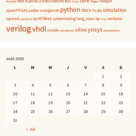
kit
icarus
livre
hdl
ice40
icestorm
nextpnr
Haskell
linux
Migen
python
riscv
simulation
openFPGALoader
Scala
orangecrab
synthèse
sipeed
verilator
systemVerilog
tang_nano
tip
spartan3
truc
verilog
vhdl
yosys
xilinx
vivado
wavedrom
évenements
août 2026
L
M
M
J
V
S
D
1
2
3
4
5
6
7
8
9
10
11
12
13
14
15
16
17
18
19
20
21
22
23
24
25
26
27
28
29
30
31
« Juil