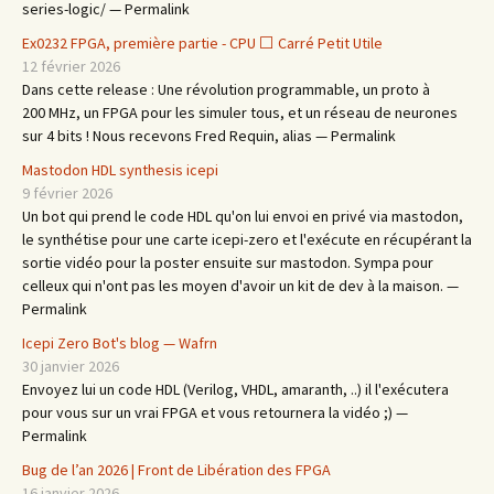
series-logic/ — Permalink
Ex0232 FPGA, première partie - CPU ⬜ Carré Petit Utile
12 février 2026
Dans cette release : Une révolution programmable, un proto à
200 MHz, un FPGA pour les simuler tous, et un réseau de neurones
sur 4 bits ! Nous recevons Fred Requin, alias — Permalink
Mastodon HDL synthesis icepi
9 février 2026
Un bot qui prend le code HDL qu'on lui envoi en privé via mastodon,
le synthétise pour une carte icepi-zero et l'exécute en récupérant la
sortie vidéo pour la poster ensuite sur mastodon. Sympa pour
celleux qui n'ont pas les moyen d'avoir un kit de dev à la maison. —
Permalink
Icepi Zero Bot's blog — Wafrn
30 janvier 2026
Envoyez lui un code HDL (Verilog, VHDL, amaranth, ..) il l'exécutera
pour vous sur un vrai FPGA et vous retournera la vidéo ;) —
Permalink
Bug de l’an 2026 | Front de Libération des FPGA
16 janvier 2026