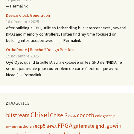
— Permalink
Device Clock Generation
18 décembre 2025
After building a CPU, utilities forhandling bus interconnects, several
DMAsand memory controllers, I often find my time focused on
building interfacesbetween... — Permalink
OrthoRoute | Benchoff Design Portfolio
19 novembre 2025
Oyé Oyé, quand la bulle IA aura explosée on les GPU de NVIDIA ne
seront pas inutile pour router plein de carte électronique avec
kicad :) — Permalink
Étiquettes
Chisel
bitstream
Chisel3
cocotb
colognechip
Clash
FPGA
gowin
ghdl
ecp5
gatemate
debian
eFPGA
compilation