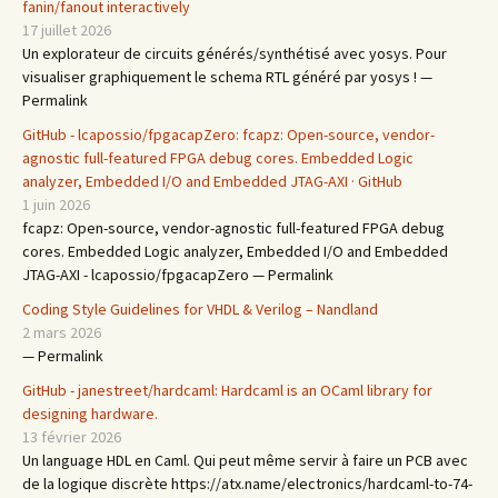
fanin/fanout interactively
17 juillet 2026
Un explorateur de circuits générés/synthétisé avec yosys. Pour
visualiser graphiquement le schema RTL généré par yosys ! —
Permalink
GitHub - lcapossio/fpgacapZero: fcapz: Open-source, vendor-
agnostic full-featured FPGA debug cores. Embedded Logic
analyzer, Embedded I/O and Embedded JTAG-AXI · GitHub
1 juin 2026
fcapz: Open-source, vendor-agnostic full-featured FPGA debug
cores. Embedded Logic analyzer, Embedded I/O and Embedded
JTAG-AXI - lcapossio/fpgacapZero — Permalink
Coding Style Guidelines for VHDL & Verilog – Nandland
2 mars 2026
— Permalink
GitHub - janestreet/hardcaml: Hardcaml is an OCaml library for
designing hardware.
13 février 2026
Un language HDL en Caml. Qui peut même servir à faire un PCB avec
de la logique discrète https://atx.name/electronics/hardcaml-to-74-