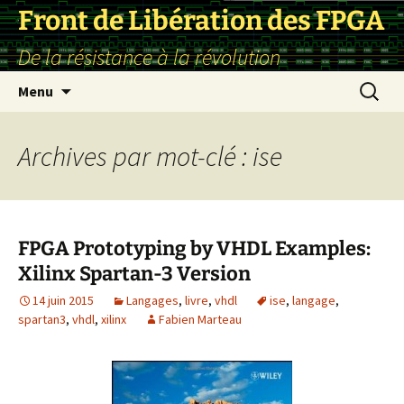
Front de Libération des FPGA
De la résistance à la révolution
Aller
Recherc
Menu
au
contenu
Archives par mot-clé : ise
FPGA Prototyping by VHDL Examples:
Xilinx Spartan-3 Version
14 juin 2015
Langages
,
livre
,
vhdl
ise
,
langage
,
spartan3
,
vhdl
,
xilinx
Fabien Marteau